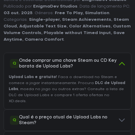
Publicado por
EnigmaDev Studios
. Data de lançamento PC:
03 out. 2025
. Géneros:
Free To Play
,
Simulation
.
Categorias:
Single-player
,
Steam Achievements
,
Steam
Cloud
,
Adjustable Text Size
,
Color Alternatives
,
Custom
Volume Controls
,
Playable without Timed Input
,
Save
Anytime
,
Camera Comfort
.
Onde comprar uma chave Steam ou CD Key
Q
barata de Upload Labs?
Upload Labs e gratuito!
Faca o download no Steam e
comece a jogar instantaneamente. Procura
DLC de Upload
Labs
, moeda no jogo ou outros extras?
Consulte a lista de
DLC de Upload Labs
e compare 1 oferta ofertas no
XD.deals.
Qual é o preço atual de Upload Labs no
Q
Steam?