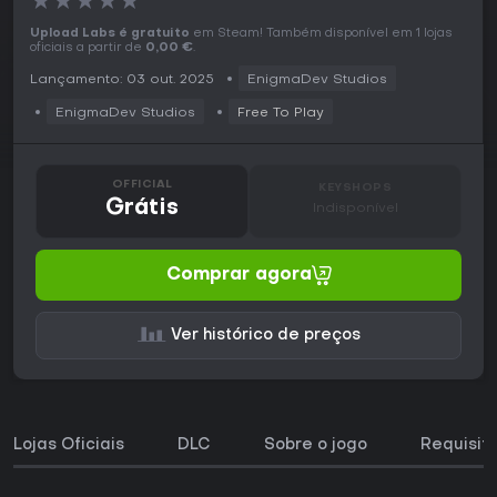
★
★
★
★
★
Upload Labs é gratuito
em Steam! Também disponível em 1 lojas
oficiais a partir de
0,00 €
.
Lançamento: 03 out. 2025
EnigmaDev Studios
EnigmaDev Studios
Free To Play
OFFICIAL
KEYSHOPS
Grátis
Indisponível
Comprar agora
Ver histórico de preços
Lojas Oficiais
DLC
Sobre o jogo
Requisit