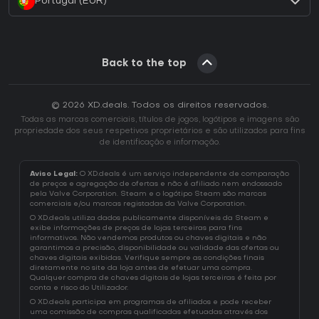
Portugal (EUR)
Back to the top
© 2026 XD.deals. Todos os direitos reservados.
Todas as marcas comerciais, títulos de jogos, logótipos e imagens são
propriedade dos seus respetivos proprietários e são utilizados para fins
de identificação e informação.
Aviso Legal:
O XD.deals é um serviço independente de comparação
de preços e agregação de ofertas e não é afiliado nem endossado
pela Valve Corporation. Steam e o logótipo Steam são marcas
comerciais e/ou marcas registadas da Valve Corporation.
O XD.deals utiliza dados publicamente disponíveis da Steam e
exibe informações de preços de lojas terceiras para fins
informativos. Não vendemos produtos ou chaves digitais e não
garantimos a precisão, disponibilidade ou validade das ofertas ou
chaves digitais exibidas. Verifique sempre as condições finais
diretamente no site da loja antes de efetuar uma compra.
Qualquer compra de chaves digitais de lojas terceiras é feita por
conta e risco do Utilizador.
O XD.deals participa em programas de afiliados e pode receber
uma comissão de compras qualificadas efetuadas através dos