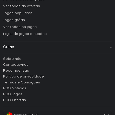
Ver todas as ofertas
Jogos populares
Jogos grátis
Ver todos os jogos
Lojas de jogos e cupões
Guias
FAQ
Sobre nós
Guias e tutoriais
Contacte-nos
Como ativar uma CD Key Steam?
Recompensas
Como ativar uma CD Key Epic Games?
Política de privacidade
Termos e Condições
Como ativar uma CD Key GOG?
RSS Noticias
Como ativar uma CD Key Ubisoft Connect?
RSS Jogos
Como ativar uma CD Key EA App?
RSS Ofertas
Como ativar uma CD Key Battle.net?