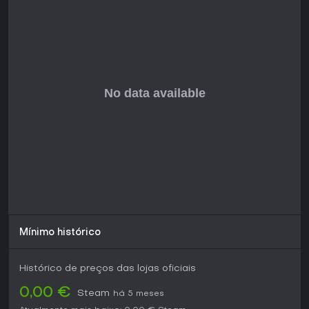
Se você gosta de simulações incrementais com sistemas de
gerenciamento profundos, o jogo oferece progressão
satisfatória via conexões de nodes e crescimento de IA. É
grátis, então testar não custa nada, e cai bem para quem
busca estratégia pensada sem pressão de tempo. Para
quem não curte otimização detalhada, pode parecer lento,
mas as avaliações positivas indicam que engaja o público
certo.
Ponto forte: Construção intricada e árvores de
pesquisa
Ponto fraco: Curva de aprendizado íngreme no coding
Ideal para: Fãs de jogos de gerenciamento sci-fi
Mínimo histórico
Histórico de preços das lojas oficiais
0,00 €
Steam
há 5 meses