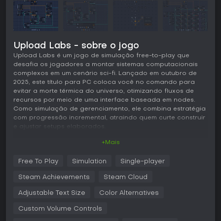
Upload Labs - sobre o jogo
Upload Labs é um jogo de simulação free-to-play que
desafia os jogadores a montar sistemas computacionais
complexos em um cenário sci-fi. Lançado em outubro de
2025, este título para PC coloca você no comando para
evitar a morte térmica do universo, otimizando fluxos de
recursos por meio de uma interface baseada em nodes.
Como simulação de gerenciamento, ele combina estratégia
com progressão incremental, atraindo quem curte construir
e ajustar setups elaborados.
+Mais
Jogabilidade
Em Upload Labs, o coração da jogabilidade gira em torno
Free To Play
Simulation
Single-player
de um sistema de nodes, onde você conecta interfaces
semelhantes a janelas para gerenciar componentes e
Steam Achievements
Steam Cloud
processos. Comece ligando saídas a entradas,
direcionando fluxos de recursos e pipelines de dados para
Adjustable Text Size
Color Alternatives
criar sistemas eficientes. A pesquisa é essencial: escaneie
Custom Volume Controls
arquivos para desbloquear tecnologias na árvore de
pesquisa, liberando novos nodes e marcos que expandem