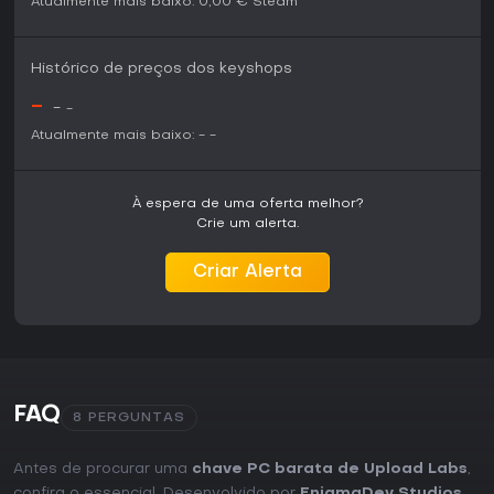
Atualmente mais baixo:
0,00 €
Steam
Histórico de preços dos keyshops
-
-
-
Atualmente mais baixo:
-
-
À espera de uma oferta melhor?
Crie um alerta.
Criar Alerta
FAQ
8 PERGUNTAS
Antes de procurar uma
chave PC barata de Upload Labs
,
confira o essencial. Desenvolvido por
EnigmaDev Studios
.