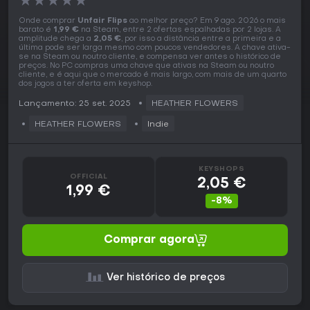
★
★
★
★
★
Onde comprar
Unfair Flips
ao melhor preço? Em 9 ago. 2026 o mais
barato é
1,99 €
na Steam, entre 2 ofertas espalhadas por 2 lojas. A
amplitude chega a
2,05 €
, por isso a distância entre a primeira e a
última pode ser larga mesmo com poucos vendedores. A chave ativa-
se na Steam ou noutro cliente, e compensa ver antes o histórico de
preços. No PC compras uma chave que ativas na Steam ou noutro
cliente, e é aqui que o mercado é mais largo, com mais de um quarto
dos jogos a ter oferta em keyshop.
Lançamento: 25 set. 2025
HEATHER FLOWERS
HEATHER FLOWERS
Indie
KEYSHOPS
OFFICIAL
2,05 €
1,99 €
-8%
Comprar agora
Ver histórico de preços