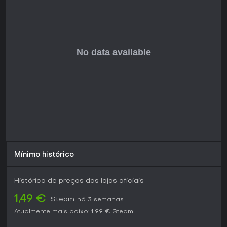
Vale a Pena Jogar?
Para fãs de incrementais que apostam em sorte e
minimalismo, Unfair Flips oferece uma experiência única e
compacta. Ele acumula 89% de avaliações positivas de
1.835 usuários, graças à sua aleatoriedade honesta e tema
peculiar. Ideal para jogatinas curtas e sem compromisso, é
perfeito para quem quer distração leve, sem narrativas
profundas ou competição. Se você curte desafios
probabilísticos e tolera frustrações pontuais, é uma ótima
escolha - ainda mais pela conclusão rápida. Já quem
busca variedade pode achá-lo raso para plays repetidos.
Mínimo histórico
Histórico de preços das lojas oficiais
1,49 €
Steam
há 3 semanas
Atualmente mais baixo:
1,99 €
Steam