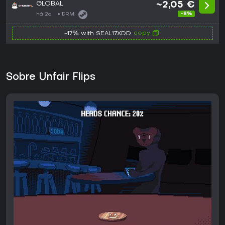
GLOBAL
~2,05 €
-8%
há 2d
DRM:
copy
-17% with SEAL17XDD
Sobre Unfair Flips