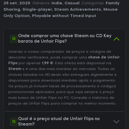
25 set. 2025
. Géneros:
Indie
,
Casual
. Categorias:
Family
Sharing
,
Single-player
,
Steam Achievements
,
Mouse
Only Option
,
Playable without Timed Input
.
Onde comprar uma chave Steam ou CD Key
Q
barata de Unfair Flips?
Usando o nosso comparador de preços e códigos de
desconto verificados, pode comprar uma
chave de Unfair
Flips
por apenas
1,99 €
. Esta oferta está disponível na
Steam
e é uma das mais baratas do mercado. Todas as
chaves listadas no XD.deals são entregues digitalmente e
disponíveis para download imediato após o pagamento.
Os preços já incluem taxas de processamento e códigos
promocionais aplicados, para que veja sempre o preço
mais baixo de Unfair Flips no
PC
. Consulte o
histórico de
preços de Unfair Flips
para comprar no melhor momento.
Qual é o preço atual de Unfair Flips no
Q
Steam?