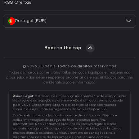
RSS Ofertas
Como ativar uma CD Key Battle.net?
Portugal (EUR)
Back to the top
© 2026 XD.deals. Todos os direitos reservados.
Todas as marcas comerciais, títulos de jogos, logótipos e imagens são
propriedade dos seus respetivos proprietários e são utilizados para fins
de identificação e informação.
Aviso Legal:
O XD.deals é um serviço independente de comparação
de preços e agregação de ofertas e não é afiliado nem endossado
pela Valve Corporation. Steam e o logótipo Steam são marcas
comerciais e/ou marcas registadas da Valve Corporation.
O XD.deals utiliza dados publicamente disponíveis da Steam e
exibe informações de preços de lojas terceiras para fins
informativos. Não vendemos produtos ou chaves digitais e não
garantimos a precisão, disponibilidade ou validade das ofertas ou
chaves digitais exibidas. Verifique sempre as condições finais
diretamente no site da loja antes de efetuar uma compra.