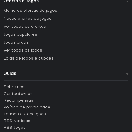
Ofertas e Jogos
Melhores ofertas de jogos
Novas ofertas de jogos
Ver todas as ofertas
Jogos populares
Jogos grátis
Ver todos os jogos
Lojas de jogos e cupões
Guias
FAQ
Sobre nós
Guias e tutoriais
Contacte-nos
Como ativar uma CD Key Steam?
Recompensas
Como ativar uma CD Key Epic Games?
Política de privacidade
Termos e Condições
Como ativar uma CD Key GOG?
RSS Noticias
Como ativar uma CD Key Ubisoft Connect?
RSS Jogos
Como ativar uma CD Key EA App?