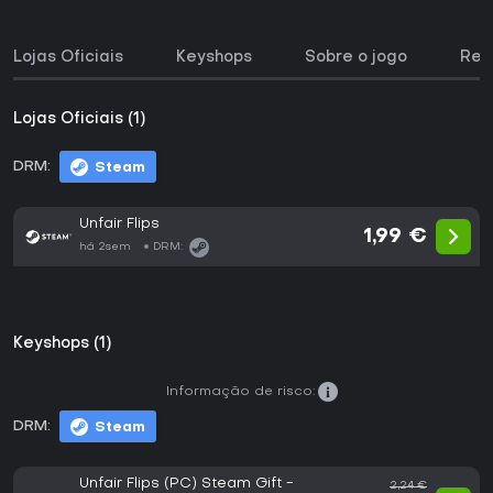
Lojas Oficiais
Keyshops
Sobre o jogo
Req
Lojas Oficiais (1)
DRM:
Steam
Unfair Flips
1,99 €
há 2sem
DRM:
Keyshops (1)
Informação de risco:
DRM:
Steam
Unfair Flips (PC) Steam Gift -
2,24 €