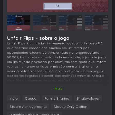
Unfair Flips - sobre o jogo
Unfair Flips é um clicker incremental casual indie para PC
que destaca mecânicas simples em um tema pós-
apocalíptico excêntrico. Ambientado no longínquo ano
50.002, bem após a queda da humanidade, o jogo te joga
em um mundo povoado por criaturas sem rosto que imitam
rotinas humanas antigas. A missão central é girar uma
moeda notoriamente injusta, com o objetivo de conseguir
dez caras seguidas apesar das chances mínimas. O título
atrai fãs de sistemas de progressão baseados em sorte,
onde persistência e upgrades estratégicos transformam
+Mais
frustração em uma satisfação peculiar.
Jogabilidade
Indie
Casual
Family Sharing
Single-player
O coração de Unfair Flips está em girar repetidamente uma
Steam Achievements
Mouse Only Option
moeda com apenas 20% de chance de cara a cada
tentativa. O grande desafio é acertar dez caras