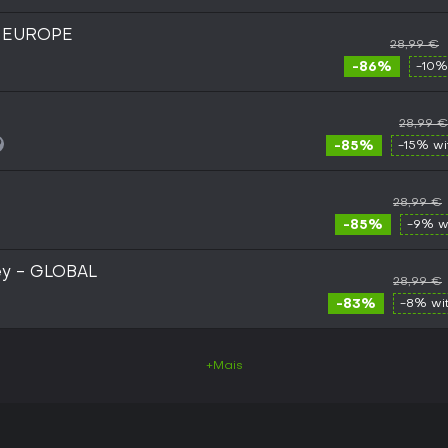
) EUROPE
28,99 €
-86%
-10%
28,99 €
-85%
-15% w
28,99 €
-85%
-9% w
ey - GLOBAL
28,99 €
-83%
-8% wi
+Mais