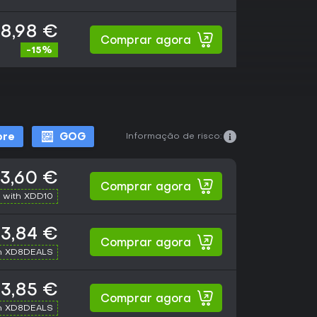
8,98 €
Comprar agora
-15%
Informação de risco:
ore
GOG
3,60 €
Comprar agora
 with XDD10
3,84 €
Comprar agora
h XD8DEALS
3,85 €
Comprar agora
h XD8DEALS