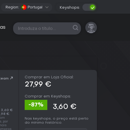
Region:
Portugal
Keyshops:
Todas as plataformas
as
Comprar em Loja Oficial:
Steam
27,99 €
Comprar em Keyshops:
-87%
3,60 €
a
3,60 €
,98 €
.
Com
Nas keyshops, o preço está perto
, por
do mínimo histórico.
mais
compras