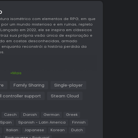
o
tura isométrico com elementos de RPG, em que
or um mundo misterioso e em ruínas, repleto
Lançado em 2022, ele se inspira em clássicos
traz sua própria visão única de exploração e
do em costas desconhecidas, armado
 enquanto reconstrói a história perdida da
s.
a em torno de exploração, resolução de quebra-
+Mais
 interconectado de florestas, ruínas e
posa, capaz de esquivar, bloquear, aparar e
re
Family Sharing
Single-player
um sistema de stamina que remete às mecânicas
idades, como relíquias estranhas e técnicas,
ll controller support
Steam Cloud
bera novos caminhos. Um destaque é o manual
ue você reconstrói página por página; ele traz
inguagem críptica que os jogadores precisam
Czech
Danish
German
Greek
 e técnico, exigindo timing preciso, enquanto
nte se conectam às ilustrações do manual e
 Spain
Spanish - Latin America
Finnish
mbiente. A duração varia de 6 a 20 horas,
Italian
Japanese
Korean
Dutch
culha em busca de elementos ocultos.