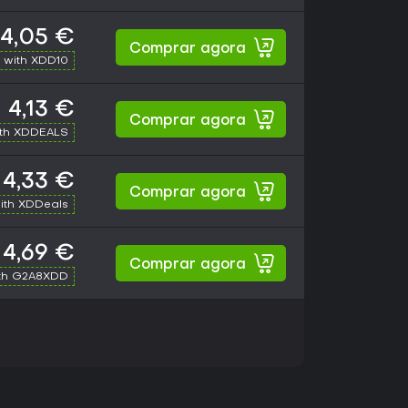
4,05 €
Comprar agora
 with XDD10
4,13 €
Comprar agora
ith XDDEALS
4,33 €
Comprar agora
ith XDDeals
4,69 €
Comprar agora
th G2A8XDD