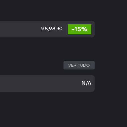
-15%
98,98 €
VER TUDO
N/A