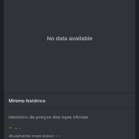
Se você gosta de indies com toques de aventura e
apresentação minimalista, ele se encaixa bem na sua
biblioteca, especialmente no PC, onde pede pouco em
hardware. A ausência de modos complexos o torna direto
ao ponto, perfeito para sessões curtas ou iniciantes no
gênero, embora ainda esteja em pré-lançamento à espera
da versão completa.
Mínimo histórico
Histórico de preços das lojas oficiais
-
-
-
Atualmente mais baixo:
-
-