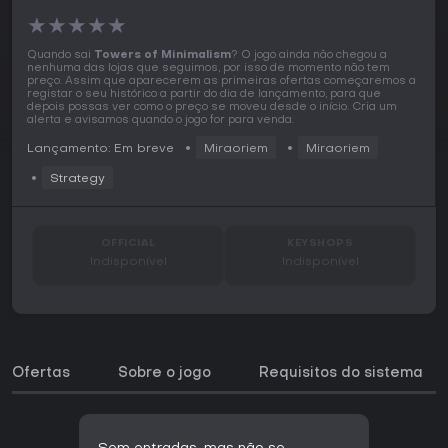
★
★
★
★
★
Quando sai
Towers of Minimalism
? O jogo ainda não chegou a
nenhuma das lojas que seguimos, por isso de momento não tem
preço. Assim que aparecerem as primeiras ofertas começaremos a
registar o seu histórico a partir do dia de lançamento, para que
depois possas ver como o preço se moveu desde o início. Cria um
alerta e avisamos quando o jogo for para venda.
Lançamento: Em breve
Miraoriem
Miraoriem
Strategy
OFFICIAL
KEYSHOPS
Indisponível
Indisponível
Ofertas
Sobre o jogo
Requisitos do sistema