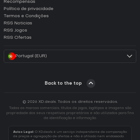
Como ativar uma CD Key Steam?
Recompensas
Como ativar uma CD Key Epic Games?
Política de privacidade
Termos e Condições
Como ativar uma CD Key GOG?
RSS Noticias
Como ativar uma CD Key Ubisoft Connect?
RSS Jogos
Como ativar uma CD Key EA App?
RSS Ofertas
Como ativar uma CD Key Battle.net?
Portugal (EUR)
Back to the top
© 2026 XD.deals. Todos os direitos reservados.
Todas as marcas comerciais, títulos de jogos, logótipos e imagens são
propriedade dos seus respetivos proprietários e são utilizados para fins
de identificação e informação.
Aviso Legal:
O XD.deals é um serviço independente de comparação
de preços e agregação de ofertas e não é afiliado nem endossado