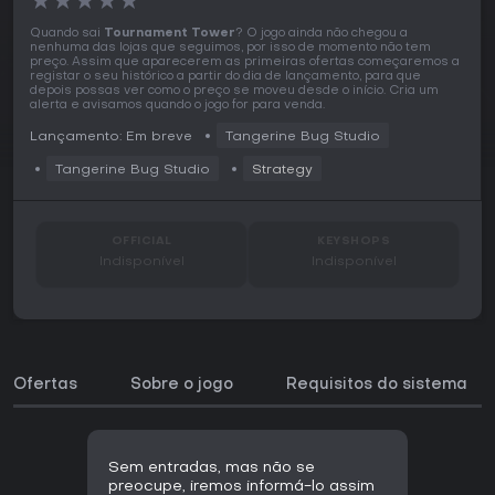
★
★
★
★
★
Quando sai
Tournament Tower
? O jogo ainda não chegou a
nenhuma das lojas que seguimos, por isso de momento não tem
preço. Assim que aparecerem as primeiras ofertas começaremos a
registar o seu histórico a partir do dia de lançamento, para que
depois possas ver como o preço se moveu desde o início. Cria um
alerta e avisamos quando o jogo for para venda.
Lançamento: Em breve
Tangerine Bug Studio
Tangerine Bug Studio
Strategy
OFFICIAL
KEYSHOPS
Indisponível
Indisponível
Ofertas
Sobre o jogo
Requisitos do sistema
Sem entradas, mas não se
preocupe, iremos informá-lo assim