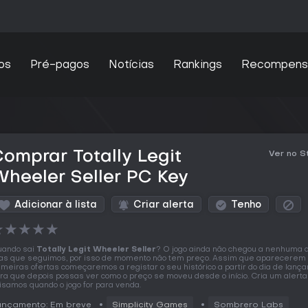
os
Pré-pagos
Notícias
Rankings
Recompens
omprar Totally Legit
Ver no 
heeler Seller PC Key
Adicionar à lista
Criar alerta
Tenho
★
★
★
★
★
ando sai
Totally Legit Wheeler Seller
? O jogo ainda não chegou a nenhuma 
jas que seguimos, por isso de momento não tem preço. Assim que aparecerem
imeiras ofertas começaremos a registar o seu histórico a partir do dia de lanç
ra que depois possas ver como o preço se moveu desde o início. Cria um alerta
isamos quando o jogo for para venda.
ançamento: Em breve
Simplicity Games
Sombrero Labs