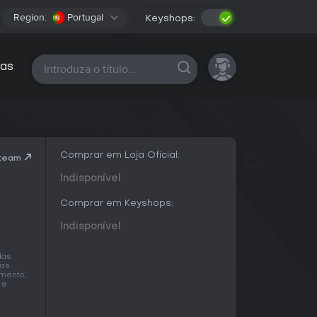
Region:
Portugal
Keyshops:
Todas as plataformas
as
Comprar em Loja Oficial:
Steam
Indisponível
Comprar em Keyshops:
Indisponível
das
 as
amento,
 e