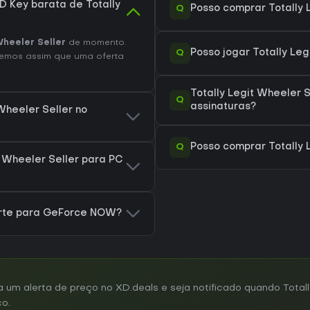
 Key barata de Totally
Q
Posso comprar Totally 
Wheeler Seller
de momento.
Q
Posso jogar Totally Le
remos assim que uma oferta
Totally Legit Wheeler 
Q
assinaturas?
Wheeler Seller no
Q
Posso comprar Totally 
 Wheeler Seller para PC
porte para GeForce NOW?
m alerta de preço no XD.deals e seja notificado quando Totall
co.