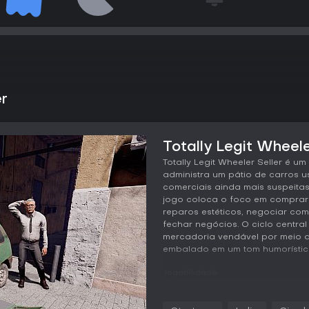
er
Totally Legit Wheele
Totally Legit Wheeler Seller é u
administra um pátio de carros u
comerciais ainda mais suspeitas
jogo coloca o foco em comprar 
reparos estéticos, negociar com
fechar negócios. O ciclo centra
mercadoria vendável por meio d
embalado em um tom humorístic
Jogabilidade
O jogador começa vasculhando 
excêntricos para adquirir veíc