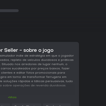
r Seller - sobre o jogo
m simulador indie de estratégia em que o jogador
sados, repleto de veículos duvidosos e práticas
. Situado nos arredores de lugar nenhum, o
carros sucateados por preços baixos, fazer
 clientes e editar fotos promocionais para
l gira em torno de transformar ferrugens em
e soluções rápidas e táticas persuasivas, tudo
o sobre operações de revenda duvidosas.
+Mais
ferros-velhos e lidando com vendedores
ulos que costumam esconder problemas