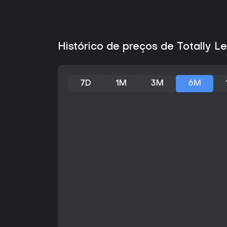
Histórico de preços de Totally L
7D
1M
3M
6M