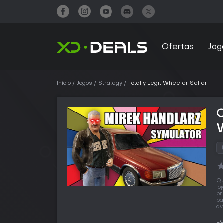
Ofertas
Jog
Início
Jogos
Strategy
Totally Legit Wheeler Seller
C
W
Qu
lo
pr
pa
av
L