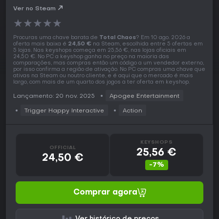
Ver no Steam
★
★
★
★
★
Procuras uma chave barata de
Total Chaos
? Em 10 ago. 2026 a
oferta mais baixa é
24,50 €
na Steam, escolhida entre 5 ofertas em
5 lojas. Nas keyshops começa em 25,56 €, nas lojas oficiais em
24,50 €. No PC a keyshop ganha no preço na maioria das
comparações, mas compras então um código a um vendedor externo,
por isso confirma a região de ativação. No PC compras uma chave que
ativas na Steam ou noutro cliente, e é aqui que o mercado é mais
largo, com mais de um quarto dos jogos a ter oferta em keyshop.
Lançamento: 20 nov. 2025
Apogee Entertainment
Trigger Happy Interactive
Action
KEYSHOPS
OFFICIAL
25,56 €
24,50 €
-7%
Comprar agora