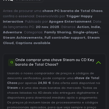
Antes de procurar uma
chave PC barata de Total Chaos
,
confira o essencial. Desenvolvido por
Trigger Happy
Interactive
. Publicado por
Apogee Entertainment
. Data
de lançamento PC:
20 nov. 2025
. Géneros:
Action
,
Indie
,
Adventure
. Categorias:
Family Sharing
,
Single-player
,
Steam Achievements
,
Full controller support
,
Steam
Cloud
,
Captions available
.
Onde comprar uma chave Steam ou CD Key
Q
barata de Total Chaos?
Usando o nosso comparador de preços e códigos de
desconto verificados, pode comprar uma
chave de Total
Chaos
por apenas
24,50 €
. Esta oferta está disponível na
Steam
e é uma das mais baratas do mercado. Todas as
chaves listadas no XD.deals são entregues digitalmente e
disponíveis para download imediato após o pagamento.
Os preços já incluem taxas de processamento e códigos
promocionais aplicados, para que veja sempre o preço