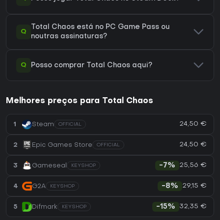
Total Chaos está no PC Game Pass ou
Q
noutras assinaturas?
Q
Posso comprar Total Chaos aqui?
Melhores preços para Total Chaos
24,50 €
1
Steam
OFFICIAL
24,50 €
2
Epic Games Store
OFFICIAL
25,56 €
3
Gameseal
-7%
KEYSHOP
29,15 €
4
G2A
-8%
KEYSHOP
32,35 €
5
Difmark
-15%
KEYSHOP