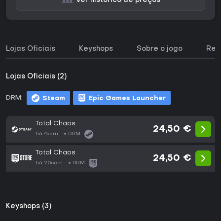
Ver histórico de preços
Lojas Oficiais
Keyshops
Sobre o jogo
Req
Lojas Oficiais (2)
DRM:
Steam
Epic Games Launcher
Total Chaos
24,50 €
há 4sem
DRM:
Total Chaos
24,50 €
há 20sem
DRM:
Keyshops (3)