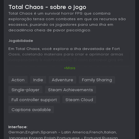
Total Chaos - sobre o jogo
Total Chaos é um survival horror FPS que combina
exploração tensa com combates em que os recursos são
escassos, puxando os jogadores para uma ilha em
decadência cheia de pavor psicológico.
Jogabilidade
Em Total Chaos, você explora a ilha devastada de Fort
Oasis, coletando materiais para criar e aprimorar armas
indispensáveis à sobrevivência. O ciclo principal gira em
torno da gestão cuidadosa de recursos por meio de um
+Mais
sistema de inventário detalhado, em que cada pedaço faz
diferença contra inimigos noturnos que exigem abordagens
Action
Indie
Adventure
Family Sharing
estratégicas devido aos seus comportamentos únicos.
Single-player
Steam Achievements
O combate transmite desespero e peso, pedindo decisões
rápidas em meio a elementos de horror ligados a temas de
Full controller support
Steam Cloud
saúde mental e autolesão. A exploração revela pistas
ambientais, como bilhetes e visuais que constroem a
Captions available
narrativa, enquanto áreas não lineares abrem caminhos
variados para desvendar os mistérios da ilha.
Interface:
Modos de Jogo
German
English
Spanish - Latin America
French
Italian
Japanese
Korean
Polish
Portuguese - Portugal
Russian