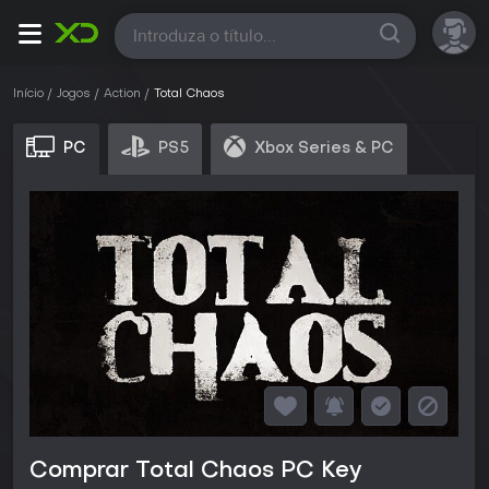
Todas
Início
Jogos
Action
Total Chaos
PC
PS5
Xbox Series & PC
Comprar Total Chaos PC Key