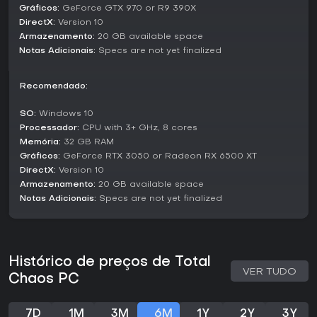
relatos de problemas de performance em consoles como
Gráficos:
GeForce GTX 970 or R9 390X
PS5.
DirectX:
Version 10
Armazenamento:
20 GB available space
Disponível no PC, PS5, Xbox Series X|S e Game Pass, o jogo
Notas Adicionais:
Specs are not yet finalized
conta com suporte contínuo, incluindo a recente adição do
New Game+. Se você curte survival horror com criação de
itens e profundidade psicológica, no estilo das influências
Recomendado:
de Resident Evil, este título oferece uma experiência
envolvente que compensa o tempo investido, especialmente
SO:
Windows 10
pela abordagem fresca aos temas de saúde mental.
Processador:
CPU with 3+ GHz, 8 cores
Memória:
32 GB RAM
Gráficos:
GeForce RTX 3050 or Radeon RX 6500 XT
DirectX:
Version 10
Armazenamento:
20 GB available space
Notas Adicionais:
Specs are not yet finalized
Histórico de preços de Total
VER TUDO
Chaos PC
7D
1M
3M
6M
1Y
2Y
3Y