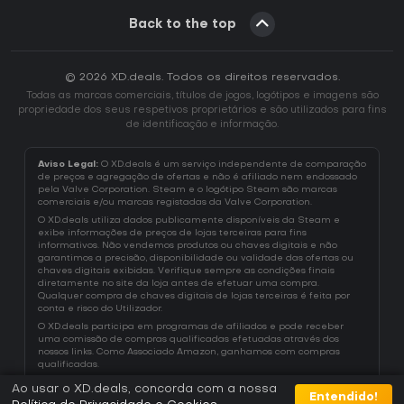
Back to the top
© 2026 XD.deals. Todos os direitos reservados.
Todas as marcas comerciais, títulos de jogos, logótipos e imagens são
propriedade dos seus respetivos proprietários e são utilizados para fins
de identificação e informação.
Aviso Legal:
O XD.deals é um serviço independente de comparação
de preços e agregação de ofertas e não é afiliado nem endossado
pela Valve Corporation. Steam e o logótipo Steam são marcas
comerciais e/ou marcas registadas da Valve Corporation.
O XD.deals utiliza dados publicamente disponíveis da Steam e
exibe informações de preços de lojas terceiras para fins
informativos. Não vendemos produtos ou chaves digitais e não
garantimos a precisão, disponibilidade ou validade das ofertas ou
chaves digitais exibidas. Verifique sempre as condições finais
diretamente no site da loja antes de efetuar uma compra.
Qualquer compra de chaves digitais de lojas terceiras é feita por
conta e risco do Utilizador.
O XD.deals participa em programas de afiliados e pode receber
uma comissão de compras qualificadas efetuadas através dos
nossos links. Como Associado Amazon, ganhamos com compras
qualificadas.
Ao usar o XD.deals, concorda com a nossa
Entendido!