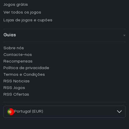
Jogos grátis
Ver todos os jogos
Lojas de jogos e cupões
Guias
FAQ
Sobre nós
Guias e tutoriais
Contacte-nos
Como ativar uma CD Key Steam?
Recompensas
Como ativar uma CD Key Epic Games?
Política de privacidade
Termos e Condições
Como ativar uma CD Key GOG?
RSS Noticias
Como ativar uma CD Key Ubisoft Connect?
RSS Jogos
Como ativar uma CD Key EA App?
RSS Ofertas
Como ativar uma CD Key Battle.net?
Portugal (EUR)