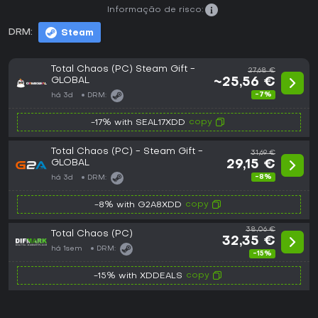
Informação de risco:
DRM:
Steam
Total Chaos (PC) Steam Gift -
27,68 €
GLOBAL
~25,56 €
-7%
há 3d
DRM:
copy
-17% with SEAL17XDD
Total Chaos (PC) - Steam Gift -
31,69 €
GLOBAL
29,15 €
-8%
há 3d
DRM:
copy
-8% with G2A8XDD
38,06 €
Total Chaos (PC)
32,35 €
há 1sem
DRM:
-15%
copy
-15% with XDDEALS