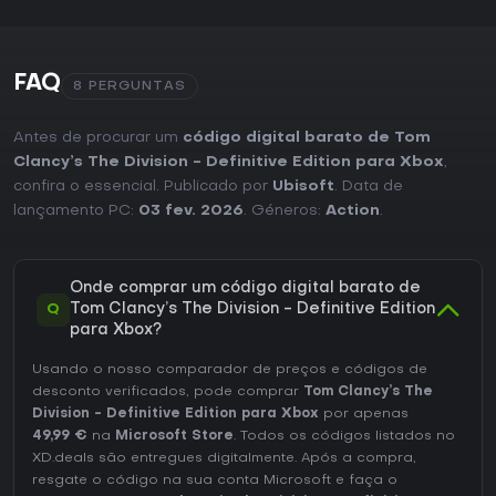
compras adicionais para acessar o conjunto completo de
expansões. A necessidade de conexão online significa que
as sessões dependem de servidores ativos, que continuam
oferecendo suporte para matchmaking em modos
FAQ
8 PERGUNTAS
cooperativos e competitivos.
Antes de procurar um
código digital barato de Tom
Clancy’s The Division - Definitive Edition para Xbox
,
confira o essencial. Publicado por
Ubisoft
. Data de
lançamento PC:
03 fev. 2026
. Géneros:
Action
.
Onde comprar um código digital barato de
Q
Tom Clancy’s The Division - Definitive Edition
para Xbox?
Usando o nosso comparador de preços e códigos de
desconto verificados, pode comprar
Tom Clancy’s The
Division - Definitive Edition para Xbox
por apenas
49,99 €
na
Microsoft Store
. Todos os códigos listados no
XD.deals são entregues digitalmente. Após a compra,
resgate o código na sua conta Microsoft e faça o