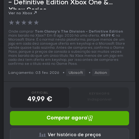
- Definitive Edition Xbox One &
Xbox Series
Ver no Xbox
★
★
★
★
★
Onde comprar
Tom Clancy’s The Division - Definitive Edition
mais barato na Xbox? Em 8 ago. 2026 há uma oferta,
49,99 €
na
Microsoft Store. É o normal nesta plataforma, porque menos de um
jogo em cada dez consegue oferta em keyshop e a Microsoft Store
vende quase tudo sozinha. Antes de comprares, confirma o Game
Pass, porque a preços de consola a subscrição sai muitas vezes
mais barata do que um único título. Na Xbox menos de um jogo em
cada dez tem oferta em keyshop, por isso antes de comprares
confirma se o título está no Game Pass.
Lançamento: 03 fev. 2026
Ubisoft
Action
OFFICIAL
KEYSHOPS
49,99 €
Indisponível
Comprar agora
Ver histórico de preços