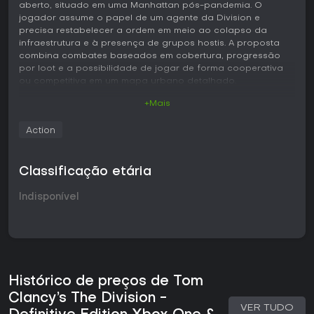
aberto, situado em uma Manhattan pós-pandemia. O
jogador assume o papel de um agente da Division e
precisa restabelecer a ordem em meio ao colapso da
infraestrutura e à presença de grupos hostis. A proposta
combina combates baseados em cobertura, progressão
por loot e a possibilidade de jogar de forma cooperativa
ou competitiva em um mapa urbano detalhado.
+Mais
Jogabilidade
O combate prioriza posicionamento e uso de habilidades
Action
dentro do sistema de cobertura. Os agentes podem
escolher armas e skills que se adequem a diferentes estilos,
desde ataques agressivos até configurações mais
Classificação etária
defensivas. A aplicação inteligente de utilitários costuma
definir o resultado dos confrontos contra inimigos
Indisponível
controlados por IA.
O equipamento é o principal motor de progressão. Os
jogadores coletam itens pelo cenário, fabricam melhorias
em safe houses e ajustam suas builds conforme a tática
preferida. Os atributos de armas e armaduras influenciam
dano, resistência e efeitos especiais, incentivando a
Histórico de preços de Tom
experimentação com diferentes configurações.
Clancy’s The Division -
VER TUDO
O mundo aberto apresenta variações climáticas e ciclos de