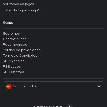
Ver todos os jogos
Lojas de jogos e cupões
Guias
FAQ
Sobre nós
Guias e tutoriais
Contacte-nos
Como ativar uma CD Key Steam?
Recompensas
Como ativar uma CD Key Epic Games?
Política de privacidade
Termos e Condições
Como ativar uma CD Key GOG?
RSS Noticias
Como ativar uma CD Key Ubisoft Connect?
RSS Jogos
Como ativar uma CD Key EA App?
RSS Ofertas
Como ativar uma CD Key Battle.net?
Portugal (EUR)