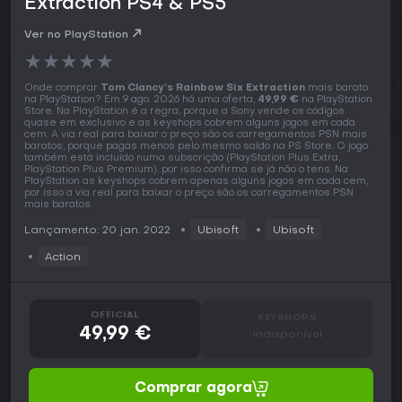
Extraction PS4 & PS5
Ver no PlayStation
★
★
★
★
★
Onde comprar
Tom Clancy’s Rainbow Six Extraction
mais barato
na PlayStation? Em 9 ago. 2026 há uma oferta,
49,99 €
na PlayStation
Store. Na PlayStation é a regra, porque a Sony vende os códigos
quase em exclusivo e as keyshops cobrem alguns jogos em cada
cem. A via real para baixar o preço são os carregamentos PSN mais
baratos, porque pagas menos pelo mesmo saldo na PS Store. O jogo
também está incluído numa subscrição (PlayStation Plus Extra,
PlayStation Plus Premium), por isso confirma se já não o tens. Na
PlayStation as keyshops cobrem apenas alguns jogos em cada cem,
por isso a via real para baixar o preço são os carregamentos PSN
mais baratos.
Lançamento: 20 jan. 2022
Ubisoft
Ubisoft
Action
OFFICIAL
KEYSHOPS
49,99 €
Indisponível
Comprar agora