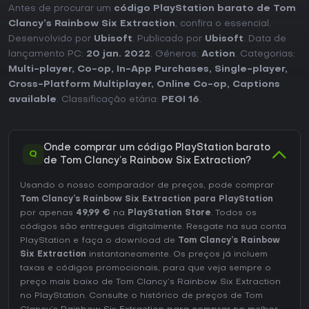
Antes de procurar um
código PlayStation barato de Tom
Clancy’s Rainbow Six Extraction
, confira o essencial.
Desenvolvido por
Ubisoft
. Publicado por
Ubisoft
. Data de
lançamento PC:
20 jan. 2022
. Géneros:
Action
. Categorias:
Multi-player
,
Co-op
,
In-App Purchases
,
Single-player
,
Cross-Platform Multiplayer
,
Online Co-op
,
Captions
available
. Classificação etária:
PEGI 16
.
Onde comprar um código PlayStation barato
Q
de Tom Clancy’s Rainbow Six Extraction?
Usando o nosso comparador de preços, pode comprar
Tom Clancy’s Rainbow Six Extraction para PlayStation
por apenas
49,99 €
na
PlayStation Store
. Todos os
códigos são entregues digitalmente. Resgate na sua conta
PlayStation e faça o download de
Tom Clancy’s Rainbow
Six Extraction
instantaneamente. Os preços já incluem
taxas e códigos promocionais, para que veja sempre o
preço mais baixo de Tom Clancy’s Rainbow Six Extraction
no
PlayStation
. Consulte o
histórico de preços de Tom