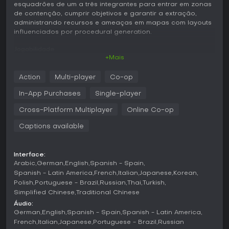
esquadrões de um a três integrantes para entrar em zonas
de contenção, cumprir objetivos e garantir a extração,
administrando recursos e ameaças em mapas com layouts
influenciados por procedural generation.
Jogabilidade
+Mais
O ciclo principal consiste em incursões em áreas
infestadas, divididas em três subzonas conectadas. Cada
Action
Multi-player
Co-op
zona traz um objetivo escolhido aleatoriamente, como
coletar amostras, acessar terminais ou eliminar ameaças
In-App Purchases
Single-player
específicas. Os operadores dispõem de armas e
equipamentos exclusivos que favorecem o trabalho em
Cross-Platform Multiplayer
Online Co-op
equipe, permitindo escolher entre abordagens furtivas ou
Captions available
combates diretos conforme o tipo de inimigo e as
condições do mapa.
O progresso está ligado a cada operador individual, que
Interface:
sobe de nível com incursões bem-sucedidas e libera novas
Arabic
German
English
Spanish - Spain
opções de loadout. Perigos ambientais, como o avanço do
Spanish - Latin America
French
Italian
Japanese
Korean
parasita ou áreas tóxicas, exigem gerenciamento constante
Polish
Portuguese - Brazil
Russian
Thai
Turkish
de riscos e forçam a equipe a ajustar rotas e prioridades
Simplified Chinese
Traditional Chinese
durante a missão. Quatro níveis de dificuldade alteram a
Áudio:
agressividade dos inimigos e a complexidade dos
German
English
Spanish - Spain
Spanish - Latin America
objetivos, enquanto o multiplayer cross-platform permite
French
Italian
Japanese
Portuguese - Brazil
Russian
formar esquadrões independentemente da geração do