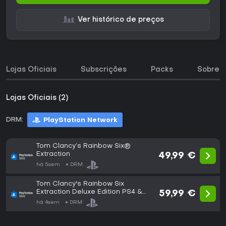
Ver histórico de preços
Lojas Oficiais
Subscrições
Packs
Sobre o
Lojas Oficiais (2)
DRM:
PlayStation Network
Tom Clancy’s Rainbow Six®
Extraction
49,99 €
há 5sem
DRM:
Tom Clancy's Rainbow Six
Extraction Deluxe Edition PS4 &
59,99 €
PS5
há 4sem
DRM: