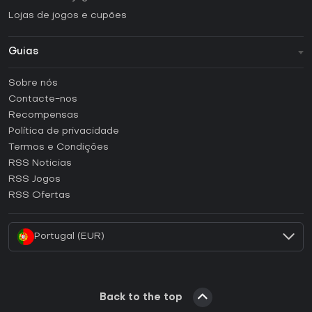
Lojas de jogos e cupões
Guias
FAQ
Sobre nós
Guias e tutoriais
Contacte-nos
Como ativar uma CD Key Steam?
Recompensas
Como ativar uma CD Key Epic Games?
Política de privacidade
Termos e Condições
Como ativar uma CD Key GOG?
RSS Noticias
Como ativar uma CD Key Ubisoft Connect?
RSS Jogos
Como ativar uma CD Key EA App?
RSS Ofertas
Como ativar uma CD Key Battle.net?
Portugal (EUR)
Back to the top