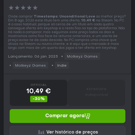
★
★
★
★
★
Onde comprar
Timestamps: Unconditional Love
ao melhor preço?
Em 8 ago. 2026 este título tem uma oferta,
10,49 €
na Steam. No PC
é o caso habitual, porque só cerca de um título em cada quatro
consegue oferta em keyshop e o resto fica na loja da plataforma. Não
há nada a comparar, mas seguimos este preço todos os dias e
mostramos como fica face às leituras anteriores, e um alerta de
preço avisa-te de cada descida. No PC compras uma chave que
ativas na Steam ou noutro cliente, e é aqui que o mercado é mais
largo, com mais de um quarto dos jogos a ter oferta em keyshop.
Lançamento: 06 jan. 2023
Motkeyz Games
Motkeyz Games
Indie
OFFICIAL
KEYSHOPS
10,49 €
Indisponível
-30%
Comprar agora
Ver histórico de preços