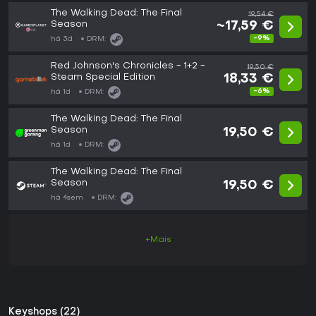
The Walking Dead: The Final
19,54 €
Season
~17,59 €
-9%
há 3d
DRM:
Red Johnson's Chronicles - 1+2 -
19,50 €
Steam Special Edition
18,33 €
-6%
há 1d
DRM:
The Walking Dead: The Final
Season
19,50 €
há 1d
DRM:
The Walking Dead: The Final
Season
19,50 €
há 4sem
DRM:
+Mais
Keyshops (22)