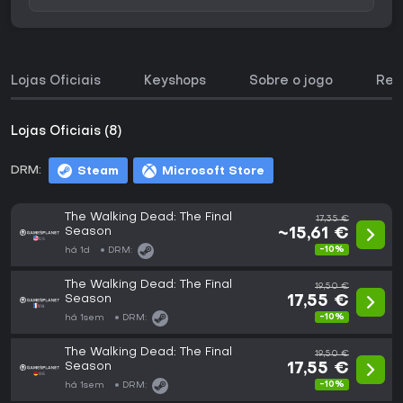
Lojas Oficiais
Keyshops
Sobre o jogo
Req
Lojas Oficiais (8)
DRM:
Steam
Microsoft Store
The Walking Dead: The Final
17,35 €
Season
~15,61 €
-10%
há 1d
DRM:
The Walking Dead: The Final
19,50 €
Season
17,55 €
-10%
há 1sem
DRM:
The Walking Dead: The Final
19,50 €
Season
17,55 €
-10%
há 1sem
DRM: