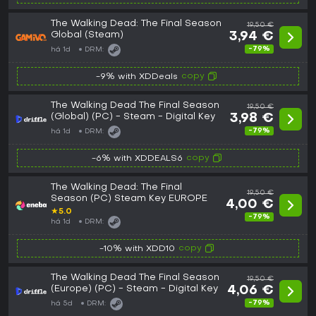
The Walking Dead: The Final Season
19,50 €
Global (Steam)
3,94 €
-79%
há 1d
DRM:
copy
-9% with XDDeals
The Walking Dead The Final Season
19,50 €
(Global) (PC) - Steam - Digital Key
3,98 €
-79%
há 1d
DRM:
copy
-6% with XDDEALS6
The Walking Dead: The Final
19,50 €
Season (PC) Steam Key EUROPE
4,00 €
★
5.0
-79%
há 1d
DRM:
copy
-10% with XDD10
The Walking Dead The Final Season
19,50 €
(Europe) (PC) - Steam - Digital Key
4,06 €
-79%
há 5d
DRM: