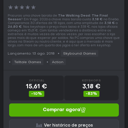
★
★
★
★
★
Procuras uma chave barata de
The Walking Dead: The Final
Season
? Em 9 ago. 2026 a chave mais barata custa
3,18 €
na Eneba.
Comparamos 30 ofertas de 18 lojas, com uma amplitude de
3,18 €
a
26,80 €
. Nas keyshops o preço mais baixo é 3,18 €, nas lojas oficiais
começa em 15,61 €. Com tantos vendedores a distância entre os
extremos é muitas vezes de várias vezes, por isso escolher a loja
pesa mais do que esperar por saldos. No PC compras uma chave que
ativas na Steam ou noutro cliente, e é aqui que o mercado é mais
largo, com mais de um quarto dos jogos a ter oferta em keyshop.
Lançamento: 13 ago. 2018
Skybound Games
Telltale Games
Action
OFFICIAL
KEYSHOPS
15,61 €
3,18 €
-10%
-83%
Comprar agora
Ver histórico de preços