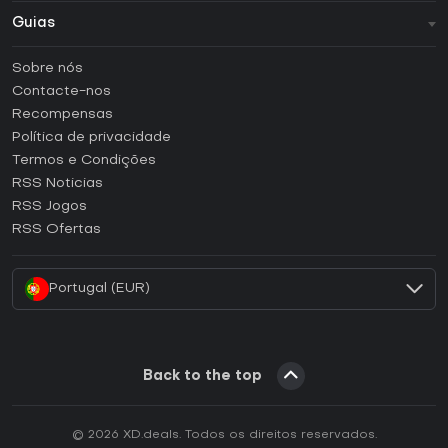
Guias
FAQ
Sobre nós
Guias e tutoriais
Contacte-nos
Como ativar uma CD Key Steam?
Recompensas
Como ativar uma CD Key Epic Games?
Política de privacidade
Termos e Condições
Como ativar uma CD Key GOG?
RSS Noticias
Como ativar uma CD Key Ubisoft Connect?
RSS Jogos
Como ativar uma CD Key EA App?
RSS Ofertas
Como ativar uma CD Key Battle.net?
Portugal (EUR)
Back to the top
© 2026 XD.deals. Todos os direitos reservados.