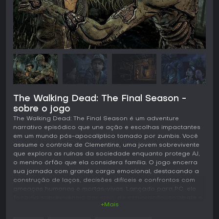
The Walking Dead: The Final Season -
sobre o jogo
The Walking Dead: The Final Season é um adventure
narrativo episódico que une ação e escolhas impactantes
em um mundo pós-apocalíptico tomado por zumbis. Você
assume o controle de Clementine, uma jovem sobrevivente
que explora as ruínas da sociedade enquanto protege AJ,
o menino órfão que ela considera família. O jogo encerra
sua jornada com grande carga emocional, destacando a
construção de laços, decisões difíceis e confrontos com
ameaças humanas e mortas-vivas. Lançado para PC, ele
foca na sobrevivência por meio de exploração, combate e
+Mais
liderança em uma comunidade escolar isolada que pode
virar um novo lar.