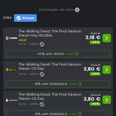
Informação de risco:
DRM:
Steam
The Walking Dead: The Final Season
19,50 €
Steam Key GLOBAL
3,18 €
★
5.0
-83%
há 1d
DRM:
copy
-10% with XDD10
The Walking Dead: The Final Season
19,50 €
Steam CD Key
3,80 €
-80%
há 1d
DRM:
copy
-8% with XD8DEALS
The Walking Dead: The Final Season
19,50 €
Steam CD Key
3,80 €
-80%
há 1d
DRM:
copy
-8% with XD8DEALS