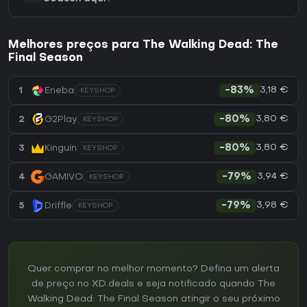
Melhores preços para The Walking Dead: The
Final Season
3,18 €
1
Eneba
-83%
KEYSHOP
3,80 €
2
G2Play
-80%
KEYSHOP
3,80 €
3
Kinguin
-80%
KEYSHOP
3,94 €
4
GAMIVO
-79%
KEYSHOP
3,98 €
5
Driffle
-79%
KEYSHOP
Quer comprar no melhor momento? Defina um alerta
de preço no XD.deals e seja notificado quando The
Walking Dead: The Final Season atingir o seu próximo