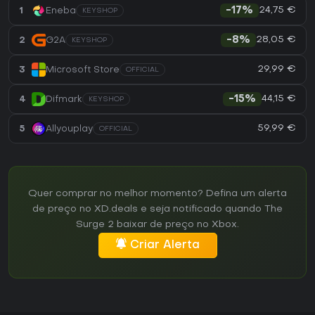
24,75 €
1
Eneba
-17%
KEYSHOP
28,05 €
2
G2A
-8%
KEYSHOP
29,99 €
3
Microsoft Store
OFFICIAL
44,15 €
4
Difmark
-15%
KEYSHOP
59,99 €
5
Allyouplay
OFFICIAL
Quer comprar no melhor momento? Defina um alerta
de preço no XD.deals e seja notificado quando The
Surge 2 baixar de preço no Xbox.
Criar Alerta