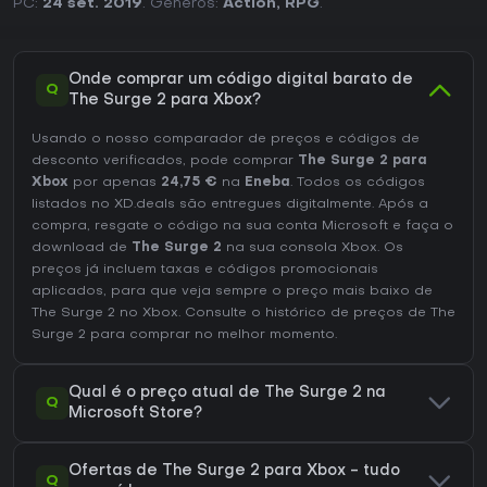
PC:
24 set. 2019
. Géneros:
Action
,
RPG
.
Onde comprar um código digital barato de
Q
The Surge 2 para Xbox?
Usando o nosso comparador de preços e códigos de
desconto verificados, pode comprar
The Surge 2 para
Xbox
por apenas
24,75 €
na
Eneba
. Todos os códigos
listados no XD.deals são entregues digitalmente. Após a
compra, resgate o código na sua conta Microsoft e faça o
download de
The Surge 2
na sua consola Xbox. Os
preços já incluem taxas e códigos promocionais
aplicados, para que veja sempre o preço mais baixo de
The Surge 2 no
Xbox
. Consulte o
histórico de preços de The
Surge 2
para comprar no melhor momento.
Qual é o preço atual de The Surge 2 na
Q
Microsoft Store?
Ofertas de The Surge 2 para Xbox - tudo
Q