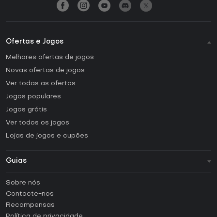
Ofertas e Jogos
Melhores ofertas de jogos
Novas ofertas de jogos
Ver todas as ofertas
Jogos populares
Jogos grátis
Ver todos os jogos
Lojas de jogos e cupões
Guias
FAQ
Sobre nós
Guias e tutoriais
Contacte-nos
Como ativar uma CD Key Steam?
Recompensas
Como ativar uma CD Key Epic Games?
Política de privacidade