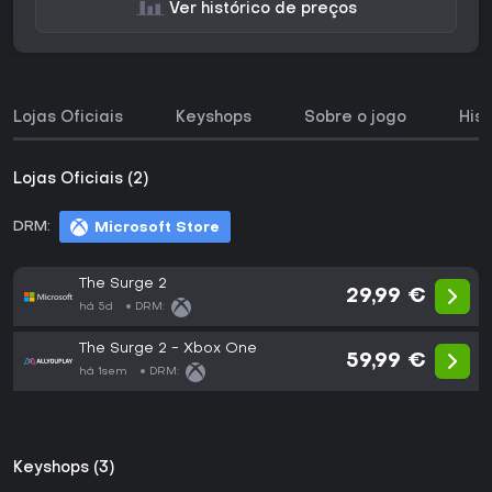
Ver histórico de preços
Lojas Oficiais
Keyshops
Sobre o jogo
His
Lojas Oficiais (2)
DRM:
Microsoft Store
The Surge 2
29,99 €
há 5d
DRM:
The Surge 2 - Xbox One
59,99 €
há 1sem
DRM:
Keyshops (3)