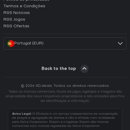
Termos e Condições
Como ativar uma CD Key GOG?
RSS Noticias
Como ativar uma CD Key Ubisoft Connect?
RSS Jogos
Como ativar uma CD Key EA App?
RSS Ofertas
Como ativar uma CD Key Battle.net?
Portugal (EUR)
Back to the top
© 2026 XD.deals. Todos os direitos reservados.
Todas as marcas comerciais, títulos de jogos, logótipos e imagens são
propriedade dos seus respetivos proprietários e são utilizados para fins
de identificação e informação.
Aviso Legal:
O XD.deals é um serviço independente de comparação
de preços e agregação de ofertas e não é afiliado nem endossado
pela Valve Corporation. Steam e o logótipo Steam são marcas
comerciais e/ou marcas registadas da Valve Corporation.