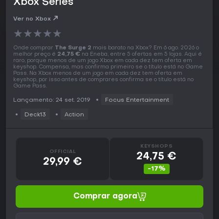
Xbox Series
Ver no Xbox
★
★
★
★
★
Onde comprar
The Surge 2
mais barato na Xbox? Em 6 ago. 2026 o
melhor preço é
24,75 €
na Eneba, entre 5 ofertas em 5 lojas. Aqui é
raro, porque menos de um jogo Xbox em cada dez tem oferta em
keyshop. Compensa, mas confirma primeiro se o título está no Game
Pass. Na Xbox menos de um jogo em cada dez tem oferta em
keyshop, por isso antes de comprares confirma se o título está no
Game Pass.
Lançamento: 24 set. 2019
Focus Entertainment
Deck13
Action
KEYSHOPS
OFFICIAL
24,75 €
29,99 €
-17%
Comprar agora