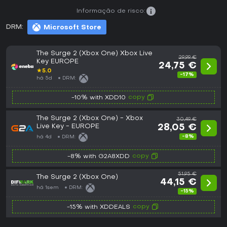
Informação de risco:
DRM:
Microsoft Store
The Surge 2 (Xbox One) Xbox Live
29,99 €
Key EUROPE
24,75 €
★
5.0
-17%
há 5d
DRM:
copy
-10% with XDD10
The Surge 2 (Xbox One) - Xbox
30,49 €
Live Key - EUROPE
28,05 €
-8%
há 4d
DRM:
copy
-8% with G2A8XDD
51,95 €
The Surge 2 (Xbox One)
44,15 €
há 1sem
DRM:
-15%
copy
-15% with XDDEALS