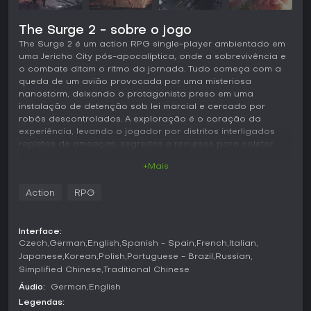
The Surge 2 - sobre o jogo
The Surge 2 é um action RPG single-player ambientado em
uma Jericho City pós-apocalíptica, onde a sobrevivência e
o combate ditam o ritmo da jornada. Tudo começa com a
queda de um avião provocada por uma misteriosa
nanostorm, deixando o protagonista preso em uma
instalação de detenção sob lei marcial e cercado por
robôs descontrolados. A exploração é o coração da
experiência, levando o jogador por distritos interligados
repletos de ameaças, segredos e recursos para coletar.
+Mais
Jogabilidade
O combate corpo a corpo é brutal e exige precisão: ao
Action
RPG
mirar e decepar membros específicos dos inimigos, o
jogador obtém equipamentos e upgrades diretamente
ligados à parte atingida. O sistema de desmembramento
Interface:
transforma cada golpe em uma decisão tática,
Czech
German
English
Spanish - Spain
French
Italian
recompensando ataques certeiros em braços, pernas ou
Japanese
Korean
Polish
Portuguese - Brazil
Russian
outras áreas. A defesa conta com um parry direcional que
Simplified Chinese
Traditional Chinese
permite contra-ataques eficientes, além de bloqueios e
golpes comuns que acumulam energia para habilidades
Áudio:
German
English
especiais.
Legendas: