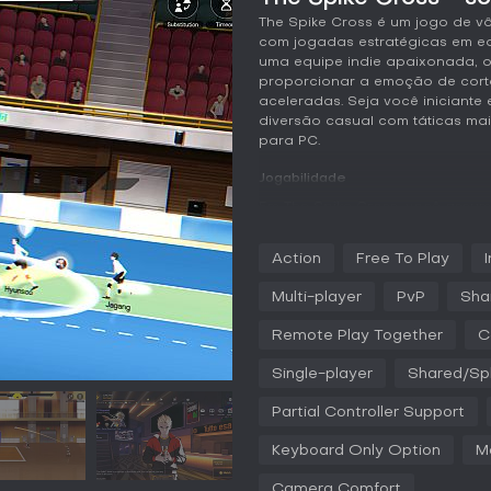
The Spike Cross é um jogo de vô
com jogadas estratégicas em equ
uma equipe indie apaixonada, o 
proporcionar a emoção de cort
aceleradas. Seja você iniciante 
diversão casual com táticas ma
para PC.
Jogabilidade
Em The Spike Cross, você assu
vôlei 3v3, gerenciando desde s
O ciclo principal gira em torno 
Action
Free To Play
executar ataques como quicks, pi
mecânica prioriza jogadas em r
Multi-player
PvP
Sha
podem mudar o rumo de um rally
por meio de progressão, desbl
Remote Play Together
C
potência ou precisão, enquant
vencer sets.
Single-player
Shared/Spl
O jogo cria uma imersão total a
Partial Controller Support
início ao fim, tornando cada par
aprimoraram os controles para ma
Keyboard Only Option
M
sobre mecânicas como a troca d
certas estratégias.
Camera Comfort