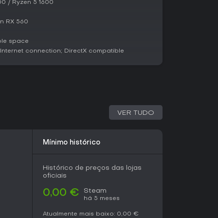
00 / Ryzen 5 1600
údo. A recepção dos jogadores elogia o ciclo
a haja críticas pontuais a limitações no estilo de
 equipe táticos em um pacote indie casual, ele
on RX 560
 exigir muito tempo, ideal para sessões
undas em seus modos.
ble space
ternet connection; DirectX compatible
VER TUDO
Mínimo histórico
Histórico de preços das lojas
oficiais
Steam
0,00 €
há 5 meses
Atualmente mais baixo:
0,00 €