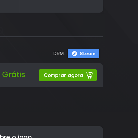
DRM:
Steam
Grátis
Comprar agora
bre o jogo