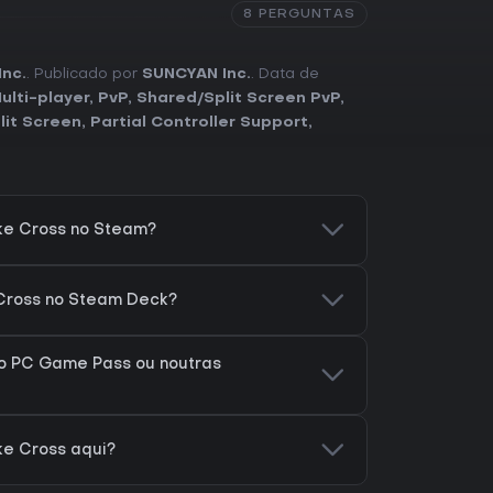
8 PERGUNTAS
nc.
. Publicado por
SUNCYAN Inc.
. Data de
ulti-player
,
PvP
,
Shared/Split Screen PvP
,
lit Screen
,
Partial Controller Support
,
ke Cross no Steam?
 Cross no Steam Deck?
no PC Game Pass ou noutras
ke Cross aqui?