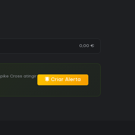
0,00 €
ike Cross atingir
Criar Alerta