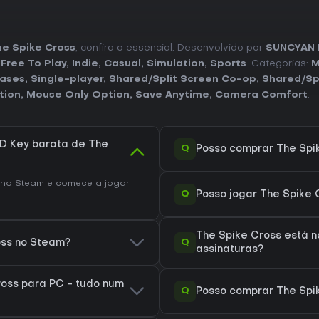
e Spike Cross
, confira o essencial. Desenvolvido por
SUNCYAN I
,
Free To Play
,
Indie
,
Casual
,
Simulation
,
Sports
. Categorias:
M
hases
,
Single-player
,
Shared/Split Screen Co-op
,
Shared/Sp
tion
,
Mouse Only Option
,
Save Anytime
,
Camera Comfort
.
D Key barata de The
Q
Posso comprar The Spi
no Steam e comece a jogar
Q
Posso jogar The Spike
The Spike Cross está 
Q
oss no Steam?
assinaturas?
oss para PC - tudo num
Q
Posso comprar The Spi