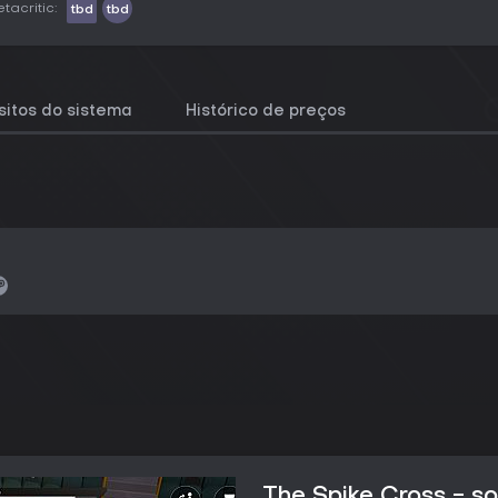
tacritic:
tbd
tbd
sitos do sistema
Histórico de preços
The Spike Cross - so