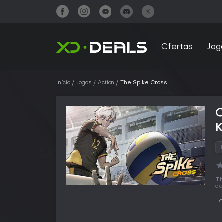
Ofertas
Jog
Início
Jogos
Action
The Spike Cross
Th
d
La