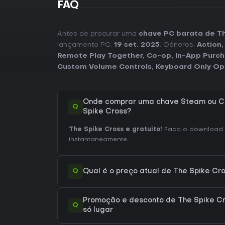
FAQ
Antes de procurar uma
chave PC barata de Th
lançamento PC:
19 set. 2025
. Géneros:
Action
Remote Play Together
,
Co-op
,
In-App Purc
Custom Volume Controls
,
Keyboard Only Op
Onde comprar uma chave Steam ou C
Q
Spike Cross?
The Spike Cross e gratuito!
Faca o download 
instantaneamente.
Q
Qual é o preço atual de The Spike Cr
Promoção e desconto de The Spike Cr
Q
só lugar