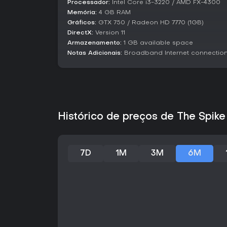
Processador:
Intel Core i3-3220 / AMD FX-4300
Memória:
4 GB RAM
Gráficos:
GTX 750 / Radeon HD 7770 (1GB)
DirectX:
Version 11
Armazenamento:
1 GB available space
Notas Adicionais:
Broadband Internet connection
Histórico de preços de The Spik
7D
1M
3M
6M