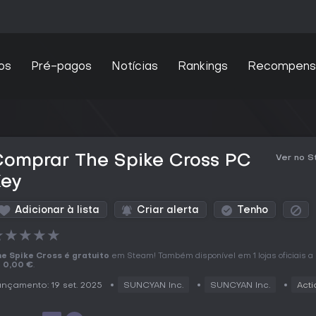
os
Pré-pagos
Notícias
Rankings
Recompens
Comprar The Spike Cross PC
Ver no 
Key
Adicionar à lista
Criar alerta
Tenho
★
★
★
★
★
e Spike Cross é gratuito
em Steam! Também disponível em 1 lojas oficiais a 
e
0,00 €
.
nçamento: 19 set. 2025
SUNCYAN Inc.
SUNCYAN Inc.
Acti