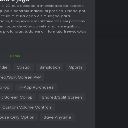
lei 2D que destaca a intensidade do esporte
ipe e controle individual preciso. Criado por
título mistura ação e simulação para
adas, bloqueios e levantamentos em partidas
em jogos de vôlei ou veterano, ele equilibra
is profundas, tudo em um formato free-to-play
me o controle de um jogador em uma equipe de
+Mais
aques até cortadas em partidas em tempo real.
de cronometrar saltos, posicionar bloqueios e
Indie
Casual
Simulation
Sports
pes e strikes abertos para superar os rivais. A
itmo acelerado, em que decisões rápidas
red/Split Screen PvP
. Você evolui as habilidades do personagem
oqueando atributos que melhoram velocidade,
o-op
In-App Purchases
o coordena a equipe para marcar pontos e
it Screen Co-op
Shared/Split Screen
o manter o controle individual do jogador do
Custom Volume Controls
tida pessoal e eletrizante. Atualizações recentes
ior fluidez, corrigindo feedbacks iniciais
ouse Only Option
Save Anytime
e jogadores, que alguns achavam restritiva em