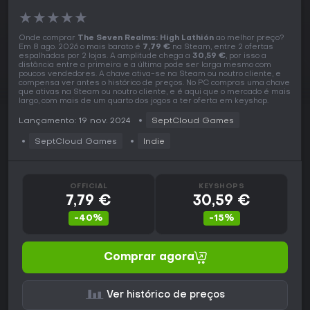
★
★
★
★
★
Onde comprar
The Seven Realms: High Lathión
ao melhor preço?
Em 8 ago. 2026 o mais barato é
7,79 €
na Steam, entre 2 ofertas
espalhadas por 2 lojas. A amplitude chega a
30,59 €
, por isso a
distância entre a primeira e a última pode ser larga mesmo com
poucos vendedores. A chave ativa-se na Steam ou noutro cliente, e
compensa ver antes o histórico de preços. No PC compras uma chave
que ativas na Steam ou noutro cliente, e é aqui que o mercado é mais
largo, com mais de um quarto dos jogos a ter oferta em keyshop.
Lançamento: 19 nov. 2024
SeptCloud Games
SeptCloud Games
Indie
OFFICIAL
KEYSHOPS
7,79 €
30,59 €
-40%
-15%
Comprar agora
Ver histórico de preços