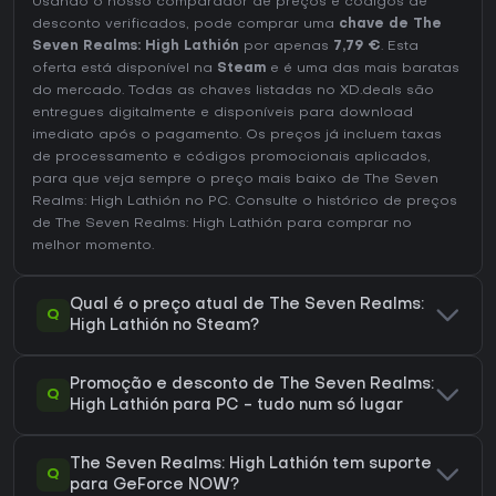
Usando o nosso comparador de preços e códigos de
desconto verificados, pode comprar uma
chave de The
Seven Realms: High Lathión
por apenas
7,79 €
. Esta
oferta está disponível na
Steam
e é uma das mais baratas
do mercado. Todas as chaves listadas no XD.deals são
entregues digitalmente e disponíveis para download
imediato após o pagamento. Os preços já incluem taxas
de processamento e códigos promocionais aplicados,
para que veja sempre o preço mais baixo de The Seven
Realms: High Lathión no
PC
. Consulte o
histórico de preços
de The Seven Realms: High Lathión
para comprar no
melhor momento.
Qual é o preço atual de The Seven Realms:
Q
High Lathión no Steam?
Promoção e desconto de The Seven Realms:
Q
High Lathión para PC - tudo num só lugar
The Seven Realms: High Lathión tem suporte
Q
para GeForce NOW?