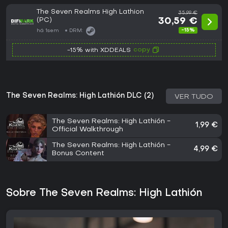
The Seven Realms High Lathion
35,99 €
(PC)
30,59 €
-15%
há 1sem
DRM:
copy
-15% with XDDEALS
The Seven Realms: High Lathión DLC (2)
VER TUDO
The Seven Realms: High Lathión -
1,99 €
Official Walkthrough
The Seven Realms: High Lathión -
4,99 €
Bonus Content
Sobre The Seven Realms: High Lathión