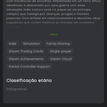
com mecânicas de escolhas. Ambientada em um reino élfico
detalhado e dilacerado por uma guerra civil, essa
simulação indie coloca você no papel de um príncipe
vampiro que navega por alianças, pragas e missões
pessoais. Com ênfase em relacionamentos e decisões, atrai
jogadores que curtem histórias profundas em contextos
maduros.
+Mais
Jogabilidade
Nesta visual novel, a jogabilidade gira em torno de ler
Indie
Simulation
Family Sharing
textos interativos e tomar escolhas que moldam o rumo da
história. Você comanda um guerreiro espartano
Steam Trading Cards
Single-player
transformado em príncipe vampiro, criando laços com
personagens como Morwen, uma nobre Moon Elf, e Idril,
Steam Achievements
Steam Cloud
comandante Sun Elf. Essas decisões impactam
Partial Controller Support
relacionamentos e desfechos no lar élfico de High Lathión,
ameaçado por uma praga. A experiência traz trilha sonora
original, imagens detalhadas e animações com múltiplos
ângulos para realçar cenas chave. Dá para importar
Classificação etária
escolhas de jogos anteriores da série e manter a
continuidade, ou começar com um resumo que simula
Indisponível
decisões prévias.
As mecânicas destacam narrativas ramificadas, em que
suas escolhas como parceiro, aliado ou governante