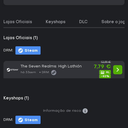
Lojas Oficiais
Keyshops
DLC
Sobre o jogo
Lojas Oficiais (1)
DRM:
Steam
12,99 €
The Seven Realms: High Lathión
7,79 €
há 33sem
DRM:
-40%
Keyshops (1)
Informação de risco:
DRM:
Steam