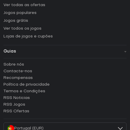
Ver todas as ofertas
Jogos populares
Jogos grátis
Ver todos os jogos
Lojas de jogos e cupões
Guias
FAQ
Sobre nós
Guias e tutoriais
Contacte-nos
Como ativar uma CD Key Steam?
Recompensas
Como ativar uma CD Key Epic Games?
Política de privacidade
Termos e Condições
Como ativar uma CD Key GOG?
RSS Noticias
Como ativar uma CD Key Ubisoft Connect?
RSS Jogos
Como ativar uma CD Key EA App?
RSS Ofertas
Como ativar uma CD Key Battle.net?
Portugal (EUR)