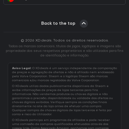
Back to the top
© 2026 XD.deals. Todos os direitos reservados.
Todas as marcas comerciais, títulos de jogos, logótipos e imagens são
propriedade dos seus respetivos proprietários e são utilizados para fins
de identificação e informação.
Aviso Legal:
O XD.deals é um serviço independente de comparação
de preços e agregação de ofertas e não é afiliado nem endossado
pela Valve Corporation. Steam e o logótipo Steam são marcas
comerciais e/ou marcas registadas da Valve Corporation.
O XD.deals utiliza dados publicamente disponíveis da Steam e
exibe informações de preços de lojas terceiras para fins
informativos. Não vendemos produtos ou chaves digitais e não
garantimos a precisão, disponibilidade ou validade das ofertas ou
chaves digitais exibidas. Verifique sempre as condições finais
diretamente no site da loja antes de efetuar uma compra.
Qualquer compra de chaves digitais de lojas terceiras é feita por
conta e risco do Utilizador.
O XD.deals participa em programas de afiliados e pode receber
uma comissão de compras qualificadas efetuadas através dos
nossos links. Como Associado Amazon, ganhamos com compras