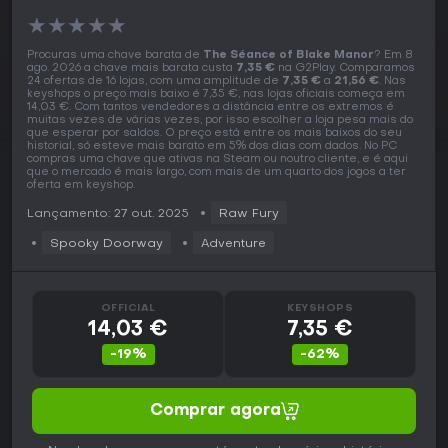
★
★
★
★
★
Procuras uma chave barata de
The Séance of Blake Manor
? Em 8
ago. 2026 a chave mais barata custa
7,35 €
na G2Play. Comparamos
24 ofertas de 16 lojas, com uma amplitude de
7,35 €
a
21,56 €
. Nas
keyshops o preço mais baixo é 7,35 €, nas lojas oficiais começa em
14,03 €. Com tantos vendedores a distância entre os extremos é
muitas vezes de várias vezes, por isso escolher a loja pesa mais do
que esperar por saldos. O preço está entre os mais baixos do seu
historial, só esteve mais barato em 5% dos dias com dados. No PC
compras uma chave que ativas na Steam ou noutro cliente, e é aqui
que o mercado é mais largo, com mais de um quarto dos jogos a ter
oferta em keyshop.
Lançamento: 27 out. 2025
Raw Fury
Spooky Doorway
Adventure
OFFICIAL
KEYSHOPS
14,03 €
7,35 €
-19%
-62%
Comprar agora