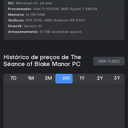
SO:
Windows 10, 64-bits
estável, sem atualizações maiores anunciadas para além
do lançamento inicial. Suporta apenas inglês e conta com
Processador:
Intel i7-10700K, AMD Ryzen 7 5800X
feedback positivo da comunidade em plataformas como
Memória:
16 GB RAM
Steam, onde os jogadores destacam a direção de arte e o
Gráficos:
RTX 2070, AMD Radeon RX 5700
voice acting. É ideal para quem procura um mistério
DirectX:
Version 10
autónomo, sem seasons contínuas ou elementos live
Armazenamento:
10 GB available space
service.
Histórico de preços de The
VER TUDO
Séance of Blake Manor PC
7D
1M
3M
6M
1Y
2Y
3Y