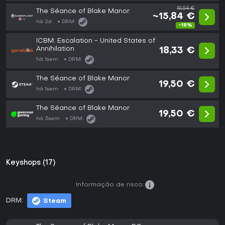
19,54 €
The Séance of Blake Manor
~15,84 €
há 2d
DRM:
-18%
ICBM: Escalation - United States of
Annihilation
18,33 €
há 1sem
DRM:
The Séance of Blake Manor
19,50 €
há 1sem
DRM:
The Séance of Blake Manor
19,50 €
há 3sem
DRM:
Keyshops (17)
Informação de risco:
DRM:
Steam