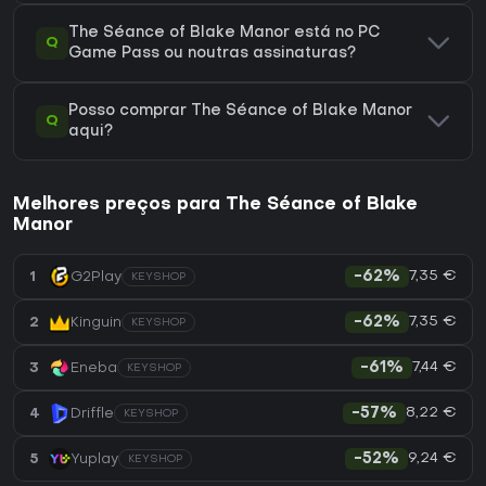
The Séance of Blake Manor está no PC
Q
Game Pass ou noutras assinaturas?
Posso comprar The Séance of Blake Manor
Q
aqui?
Melhores preços para The Séance of Blake
Manor
7,35 €
1
G2Play
-62%
KEYSHOP
7,35 €
2
Kinguin
-62%
KEYSHOP
7,44 €
3
Eneba
-61%
KEYSHOP
8,22 €
4
Driffle
-57%
KEYSHOP
9,24 €
5
Yuplay
-52%
KEYSHOP