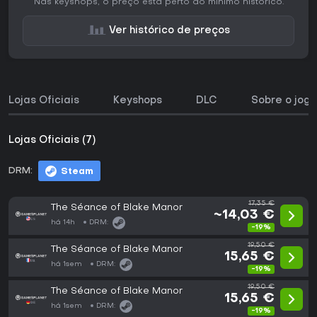
Nas keyshops, o preço está perto do mínimo histórico.
Ver histórico de preços
Lojas Oficiais
Keyshops
DLC
Sobre o jogo
Lojas Oficiais (7)
DRM:
Steam
17,35 €
The Séance of Blake Manor
~14,03 €
há 14h
DRM:
-19%
19,50 €
The Séance of Blake Manor
15,65 €
há 1sem
DRM:
-19%
19,50 €
The Séance of Blake Manor
15,65 €
há 1sem
DRM:
-19%