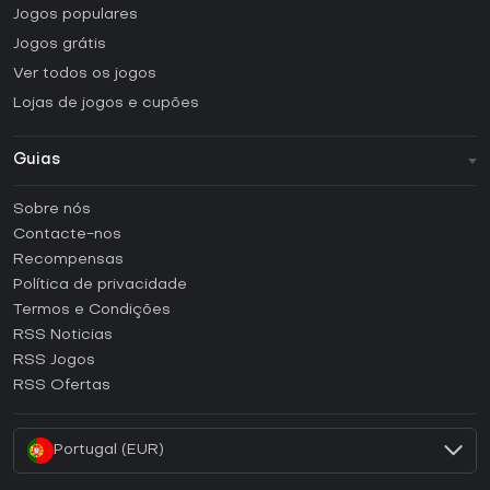
Jogos populares
Jogos grátis
Ver todos os jogos
Lojas de jogos e cupões
Guias
FAQ
Sobre nós
Guias e tutoriais
Contacte-nos
Como ativar uma CD Key Steam?
Recompensas
Como ativar uma CD Key Epic Games?
Política de privacidade
Termos e Condições
Como ativar uma CD Key GOG?
RSS Noticias
Como ativar uma CD Key Ubisoft Connect?
RSS Jogos
Como ativar uma CD Key EA App?
RSS Ofertas
Como ativar uma CD Key Battle.net?
Portugal (EUR)