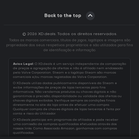
Back to the top
© 2026 XD.deals. Todos os direitos reservados.
Todas as marcas comerciais, títulos de jogos, logótipos e imagens são
propriedade dos seus respetivos proprietários e são utilizados para fins
de identificação e informação.
Aviso Legal:
O XD.deals é um serviço independente de comparação
de preços e agregação de ofertas e não é afiliado nem endossado
pela Valve Corporation. Steam e o logótipo Steam são marcas
comerciais e/ou marcas registadas da Valve Corporation.
O XD.deals utiliza dados publicamente disponíveis da Steam e
exibe informações de preços de lojas terceiras para fins
informativos. Não vendemos produtos ou chaves digitais e não
garantimos a precisão, disponibilidade ou validade das ofertas ou
chaves digitais exibidas. Verifique sempre as condições finais
diretamente no site da loja antes de efetuar uma compra.
Qualquer compra de chaves digitais de lojas terceiras é feita por
conta e risco do Utilizador.
O XD.deals participa em programas de afiliados e pode receber
uma comissão de compras qualificadas efetuadas através dos
nossos links. Como Associado Amazon, ganhamos com compras
qualificadas.