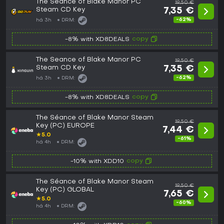
The Seance of Blake Manor PC
19,50 €
Steam CD Key
7,35 €
-62%
há 3h
DRM:
copy
-8% with XD8DEALS
The Seance of Blake Manor PC
19,50 €
Steam CD Key
7,35 €
-62%
há 3h
DRM:
copy
-8% with XD8DEALS
The Séance of Blake Manor Steam
19,50 €
Key (PC) EUROPE
7,44 €
★
5.0
-61%
há 4h
DRM:
copy
-10% with XDD10
The Séance of Blake Manor Steam
19,50 €
Key (PC) GLOBAL
7,65 €
★
5.0
-60%
há 4h
DRM: