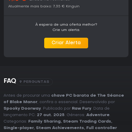
Atualmente mais baixo:
7,35 €
Kinguin
À espera de uma oferta melhor?
Crie um alerta.
Criar Alerta
FAQ
9 PERGUNTAS
Antes de procurar uma
chave PC barata de The Séance
of Blake Manor
, confira o essencial. Desenvolvido por
Spooky Doorway
. Publicado por
Raw Fury
. Data de
lançamento PC:
27 out. 2025
. Géneros:
Adventure
.
Categorias:
Family Sharing
,
Steam Trading Cards
,
Single-player
,
Steam Achievements
,
Full controller