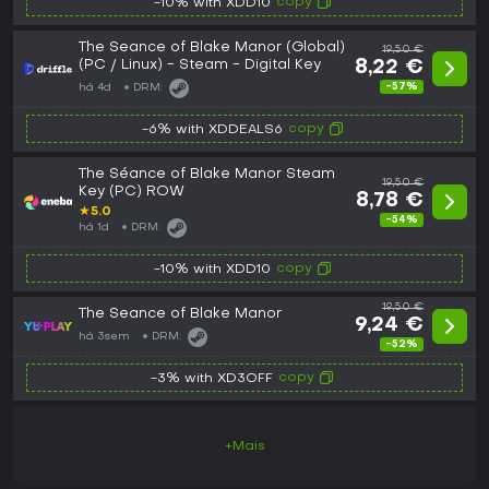
copy
-10% with XDD10
The Seance of Blake Manor (Global)
19,50 €
(PC / Linux) - Steam - Digital Key
8,22 €
-57%
há 4d
DRM:
copy
-6% with XDDEALS6
The Séance of Blake Manor Steam
19,50 €
Key (PC) ROW
8,78 €
★
5.0
-54%
há 1d
DRM:
copy
-10% with XDD10
19,50 €
The Seance of Blake Manor
9,24 €
há 3sem
DRM:
-52%
copy
-3% with XD3OFF
+Mais