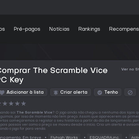
os
Pré-pagos
Notícias
Rankings
Recompens
Comprar The Scramble Vice
Ver no 
PC Key
Adicionar à lista
Criar alerta
Tenho
★
★
★
★
★
ando sai
The Scramble Vice
? O jogo ainda não chegou a nenhuma das lojas 
guimos, por isso de momento não tem preço. Assim que aparecerem as prime
ertas começaremos a registar o seu histórico a partir do dia de lançamento, pa
pois possas ver como o preço se moveu desde o início. Cria um alerta e avisa
ando o jogo for para venda.
ançamento: Em breve
Flyhigh Works
ESQUADRA,inc.
Act