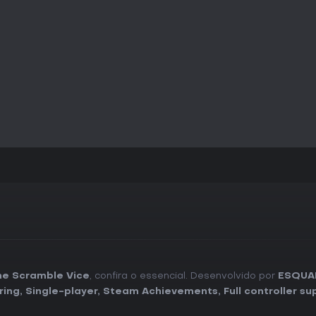
he Scramble Vice
, confira o essencial. Desenvolvido por
ESQUAD
ring
,
Single-player
,
Steam Achievements
,
Full controller s