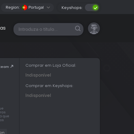
Region:
Portugal
Keyshops:
Todas as plataformas
as
Comprar em Loja Oficial:
Steam
Indisponível
Comprar em Keyshops:
Indisponível
que
iras
ra que
mos
ion