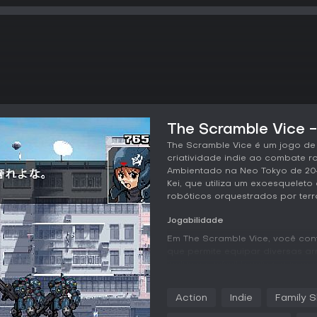
The Scramble Vice -
The Scramble Vice é um jogo de
criatividade indie ao combate ro
Ambientado na Neo Tokyo de 204
Kei, que utiliza um exoesquelet
robóticos orquestrados por terro
Jogabilidade
Em The Scramble Vice, você con
que permite equipar diversas a
incluem o míssil homing, que pe
para desviar de ataques inimig
pelos cenários, com chefes no f
Action
Indie
Family S
Além da ação com o traje, há tre