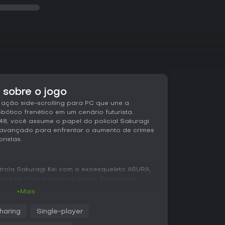
 sobre o jogo
 ação side-scrolling para PC que une a
bótico frenético em um cenário futurista.
8, você assume o papel do policial Sakuragi
o avançado para enfrentar o aumento de crimes
ristas.
trola Sakuragi Kei com o exoesqueleto ASURA,
rmas de fogo e corpo a corpo. Destaques
rsegue alvos automaticamente, e o roller boost
+Mais
os. O combate foca na destruição de inimigos
inal de cada fase para avançar.
haring
Single-player
chos de infiltração a pé, nos quais Kei explora