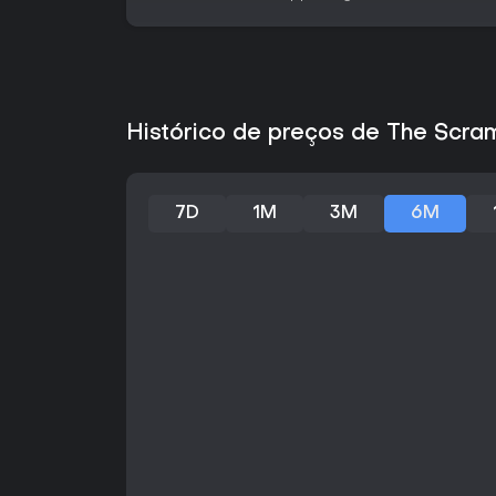
Histórico de preços de The Scra
7D
1M
3M
6M