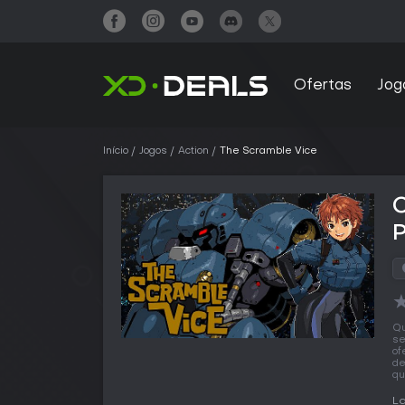
Ofertas
Jog
Início
Jogos
Action
The Scramble Vice
Qu
se
of
de
qu
L