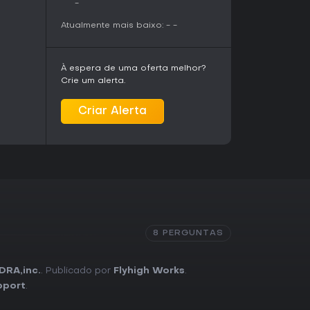
-
Atualmente mais baixo:
-
-
À espera de uma oferta melhor?
Crie um alerta.
Criar Alerta
8 PERGUNTAS
RA,inc.
. Publicado por
Flyhigh Works
.
upport
.