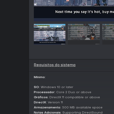
Requisitos do sistema
Mínimo:
SO:
Windows 10 or later
Processador:
Core 2 Duo or above
Gráficos:
DirectX 11 compatible or above
DirectX:
Version 11
Armazenamento:
500 MB available space
Notas Adicionais:
Supporting DirectSound