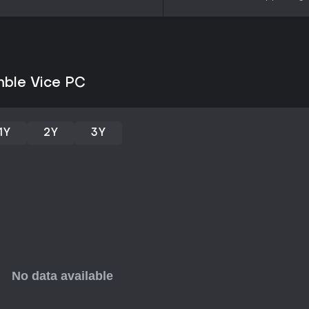
com mechas e pilotagem de veíc
boost e seções a pé prometem 
estilo pixel art. Se você curte in
pode ser uma ótima adição à sua
descritos.
mble Vice PC
1Y
2Y
3Y