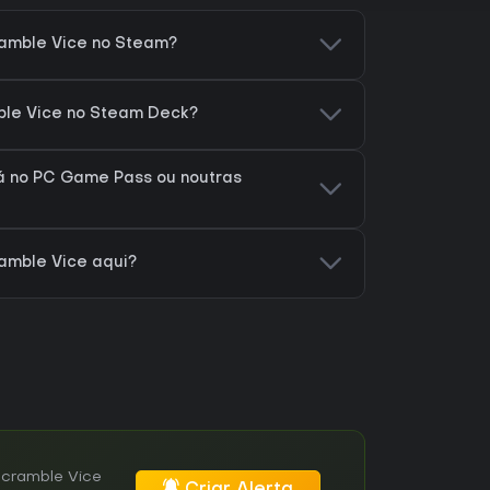
amble Vice no Steam?
ble Vice no Steam Deck?
á no PC Game Pass ou noutras
amble Vice aqui?
Scramble Vice
Criar Alerta