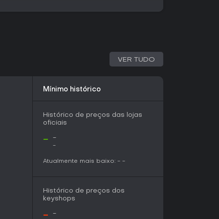
ulos. A variedade de armas, mecânicas de
combates precisos e focados em destruição no
dies retrô com narrativa envolvente, esse título
 biblioteca assim que sair, pelos recursos
VER TUDO
Mínimo histórico
Histórico de preços das lojas
oficiais
-
-
-
Atualmente mais baixo:
-
-
Histórico de preços dos
keyshops
-
-