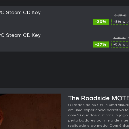
PC Steam CD Key
6,89 €
-33%
-8% wit
PC Steam CD Key
6,89 €
-27%
-8% wit
The Roadside MOTEL
O Roadside MOTEL é uma visual
em uma experiência narrativa t
com 10 quartos distintos, o jog
perturbadores por meio de int
realidade e do medo. Com ênfa