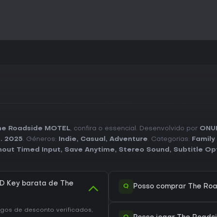
he Roadside MOTEL
, confira o essencial. Desenvolvido por
ONU
. 2025
. Géneros:
Indie
,
Casual
,
Adventure
. Categorias:
Family
hout Timed Input
,
Save Anytime
,
Stereo Sound
,
Subtitle Op
D Key barata de The
Q
Posso comprar The Ro
os de desconto verificados,