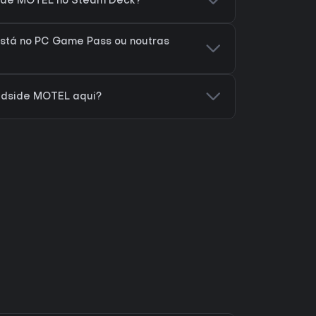
side MOTEL no Steam Deck?
stá no PC Game Pass ou noutras
adside MOTEL aqui?