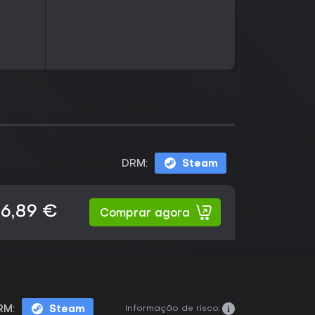
DRM:
Steam
6,89 €
Comprar agora
Informação de risco:
RM:
Steam