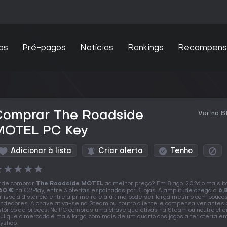
os
Pré-pagos
Notícias
Rankings
Recompens
Comprar The Roadside
Ver no 
MOTEL PC Key
Adicionar à lista
Criar alerta
Tenho
★
★
★
★
★
nde comprar
The Roadside MOTEL
ao melhor preço? Em 8 ago. 2026 o mais b
60 €
na G2Play, entre 3 ofertas espalhadas por 3 lojas. A amplitude chega a
6,
r isso a distância entre a primeira e a última pode ser larga mesmo com pouco
ndedores. A chave ativa-se na Steam ou noutro cliente, e compensa ver antes 
stórico de preços. No PC compras uma chave que ativas na Steam ou noutro clie
ui que o mercado é mais largo, com mais de um quarto dos jogos a ter oferta e
yshop.