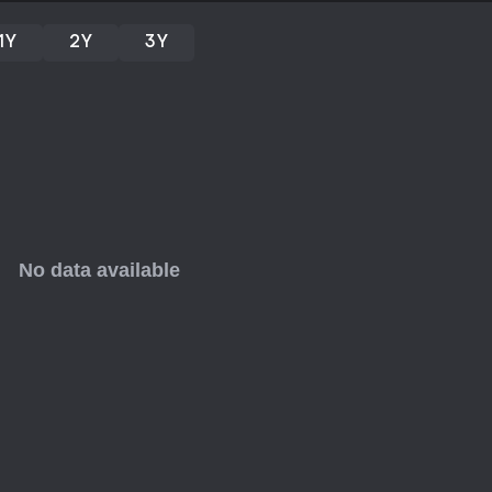
pode ser um acréscimo valioso à
1Y
2Y
3Y