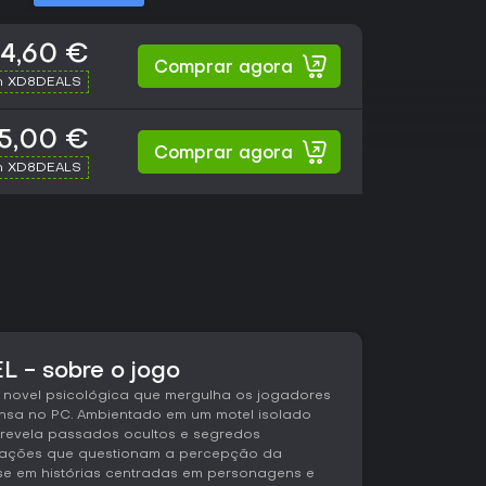
4,60 €
Comprar agora
h XD8DEALS
5,00 €
Comprar agora
h XD8DEALS
 - sobre o jogo
 novel psicológica que mergulha os jogadores
ensa no PC. Ambientado em um motel isolado
o revela passados ocultos e segredos
erações que questionam a percepção da
se em histórias centradas em personagens e