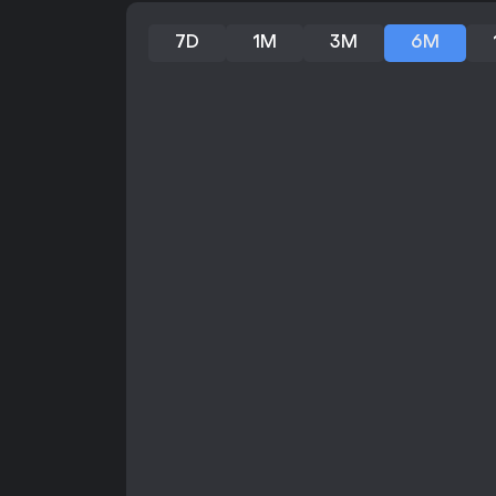
7D
1M
3M
6M