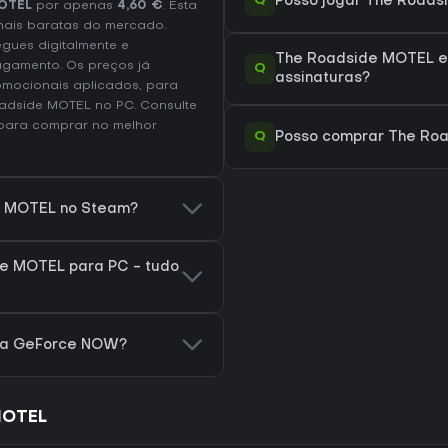
Q
Posso jogar The Road
MOTEL
por apenas
4,60 €
. Esta
ais baratas do mercado.
egues digitalmente e
The Roadside MOTEL e
agamento. Os preços já
Q
assinaturas?
omocionais aplicados, para
Roadside MOTEL no
PC
. Consulte
ara comprar no melhor
Q
Posso comprar The Ro
de MOTEL no Steam?
e MOTEL para PC - tudo
ra GeForce NOW?
MOTEL