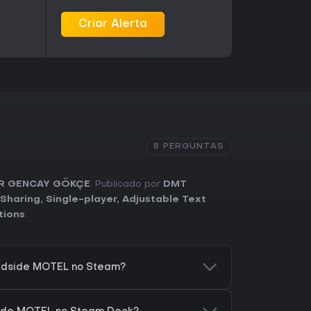
Criar Alerta
8 PERGUNTAS
R GENCAY GÖKÇE
. Publicado por
DMT
 Sharing
,
Single-player
,
Adjustable Text
tions
.
adside MOTEL no Steam?