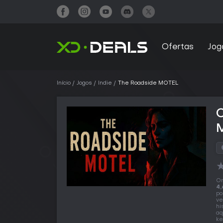
Ofertas
Jog
Início
Jogos
Indie
The Roadside MOTEL
O
4,
po
ve
hi
aq
ke