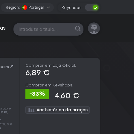
Region:
Portugal
Keyshops:
Todas as plataformas
as
Comprar em Loja Oficial:
Steam
6,89 €
Comprar em Keyshops:
-33%
4,60 €
arato é
Ver histórico de preços
89 €
,
s
o
nte, e é
m