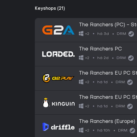
Keyshops (21)
The Ranchers (PC) - 
há 3d
+2
DRM:
The Ranchers PC
há 2d
+2
DRM:
The Ranchers EU PC S
há 1d
+2
DRM:
The Ranchers EU PC S
há 1d
+2
DRM:
The Ranchers (Europe) 
Digital Key
há 10h
+2
DRM: