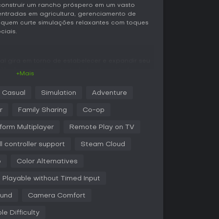
construir um rancho próspero em um vasto
entradas em agricultura, gerenciamento de
i quem curte simulações relaxantes com toques
ciais.
pal gira em torno de estabelecer e expandir seu
. Você começa comprando terras, criando
+Mais
para gerar recursos. O crafting é essencial,
que transformam matérias-primas em produtos
Casual
Simulation
Adventure
ender pedidos dos aldeões. Otimizar recursos é
tricidade por meio de contratos ou
r
Family Sharing
Co-op
oços, turbinas eólicas e painéis solares. A
 um grande mundo aberto repleto de minas,
form Multiplayer
Remote Play on TV
 minerais e gemas raros. O progresso de
r-se em áreas como agricultura, criação de
ll controller support
Steam Cloud
 combate, caça ou pesca, adaptando a
ido. Os elementos sociais envolvem interagir com
p
Color Alternatives
constituir família, tudo em uma comunidade
des diárias.
Playable without Timed Input
quecem a economia, com um mercado de leilões
ound
Camera Comfort
r apps móveis, onde você vende recursos para
d traz desafios sazonais que recompensam
le Difficulty
tes e conteúdos, mantendo o gameplay sempre