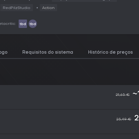
RedPilzStudio
Action
tacritic:
tbd
tbd
jogo
Requisitos do sistema
Histórico de preços
~
21,65 €
2
25,49 €