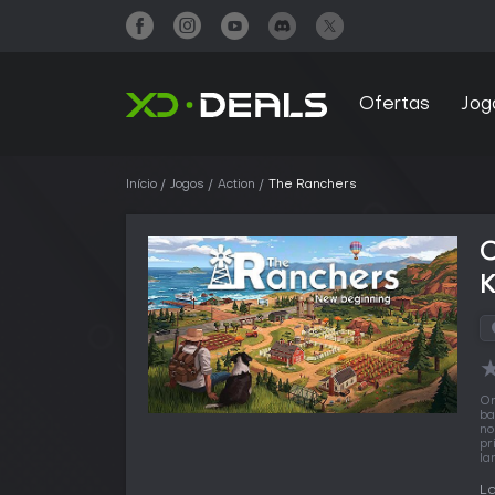
Ofertas
Jog
Início
Jogos
Action
The Ranchers
On
ba
no
pr
la
La