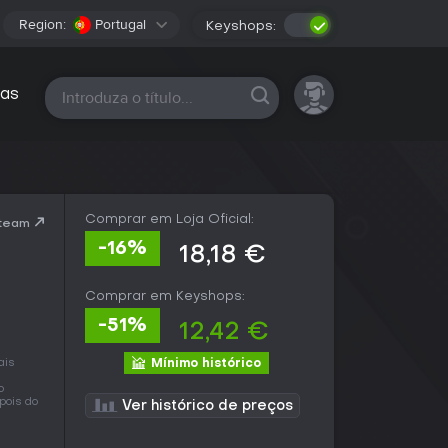
Region:
Portugal
Keyshops:
Todas as plataformas
as
Comprar em Loja Oficial:
Steam
-16%
18,18 €
Comprar em Keyshops:
-51%
12,42 €
ais
Mínimo histórico
o
pois do
Ver histórico de preços