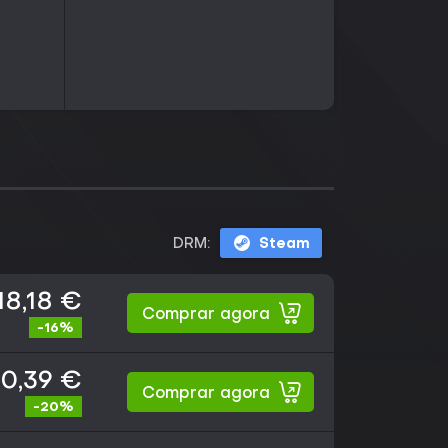
DRM:
Steam
18,18 €
Comprar agora
-16%
0,39 €
Comprar agora
-20%