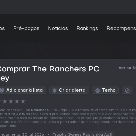
os
Pré-pagos
Notícias
Rankings
Recompens
Comprar The Ranchers PC
Ver no 
Key
Adicionar à lista
Criar alerta
Tenho
★
★
★
★
★
de reservar
The Ranchers
? Em 7 ago. 2026 temos 28 ofertas em 15 lojas, a m
rata a
12,42 €
na G2A. Com a pré-venda recebes o jogo no dia do lançamento,
rmalmente com os bónus de encomenda, a um preço que já conheces hoje. Se 
imeiro dia não é o essencial, vale a pena saber que o preço costuma descer de
nçamento.
nçamento: 30 jul. 2026
Trophy Games Publishing ApS