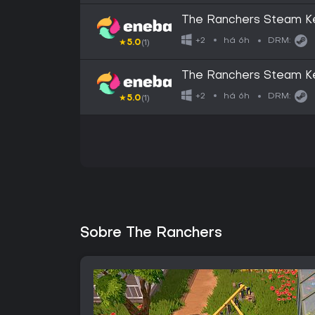
The Ranchers Steam K
há 6h
+2
DRM:
★
5.0
(1)
The Ranchers Steam K
há 6h
+2
DRM:
★
5.0
(1)
Sobre The Ranchers