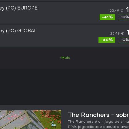
ey (PC) EUROPE
25,49 €
-41%
-10%
ey (PC) GLOBAL
25,49 €
-40%
-10%
+Mais
The Ranchers - sobr
The Ranchers é um jogo de simu
RPG, jogabilidade casual e aven