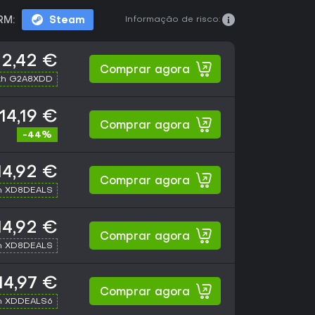
Informação de risco:
RM:
Steam
12,42 €
Comprar agora
th G2A8XDD
14,19 €
Comprar agora
-44%
14,92 €
Comprar agora
h XD8DEALS
14,92 €
Comprar agora
h XD8DEALS
14,97 €
Comprar agora
h XDDEALS6