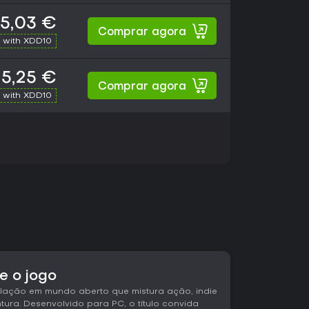
15,03 €
Comprar agora
 with XDD10
15,25 €
Comprar agora
 with XDD10
e o jogo
lação em mundo aberto que mistura ação, indie
tura. Desenvolvido para PC, o título convida