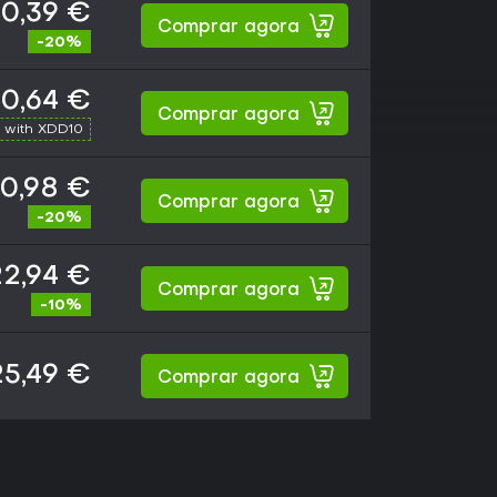
0,39 €
Comprar agora
-20%
0,64 €
Comprar agora
 with XDD10
0,98 €
Comprar agora
-20%
22,94 €
Comprar agora
-10%
25,49 €
Comprar agora