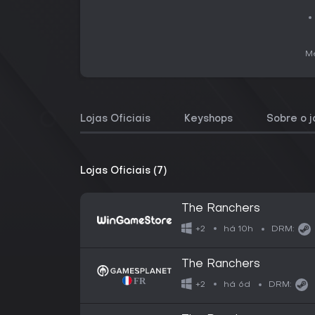
Me
Lojas Oficiais
Keyshops
Sobre o 
Lojas Oficiais (7)
The Ranchers
há 10h
+2
DRM:
The Ranchers
há 6d
+2
DRM: