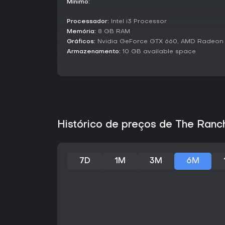
Mínimo:
Processador:
Intel i3 Processor
Memória:
8 GB RAM
Gráficos:
Nvidia GeForce GTX 660, AMD Radeon 
Armazenamento:
10 GB available space
Histórico de preços de The Ranc
7D
1M
3M
6M