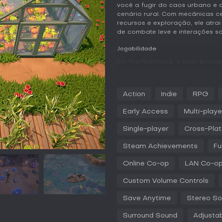
você a fugir do caos urbano e 
cenário rural. Com mecânicas c
recursos e exploração, ele atra
de combate leve e interações so
Jogabilidade
Em The Ranchers, o ciclo princi
rancho com atividades práticas
animais e cultivando plantações 
permitindo construir máquinas 
Action
Indie
RPG
valiosos para venda ou para at
crucial, gerenciando água e ele
Early Access
Multi-playe
infraestruturas próprias, como p
exploração traz variedade, com
Single-player
Cross-Plat
ilhas e naufrágios para coletar
habilidades permite especializa
Steam Achievements
Fu
animais, crafting, construção,
experiência ao seu estilo prefer
Online Co-op
LAN Co-o
aldeões, formar amizades e até 
dinâmica com festivais e ativida
Custom Volume Controls
As mecânicas de comércio enri
Save Anytime
Stereo S
online acessível no jogo ou po
outros jogadores. A Trade Guil
Surround Sound
Adjustab
novas raças de animais, semen