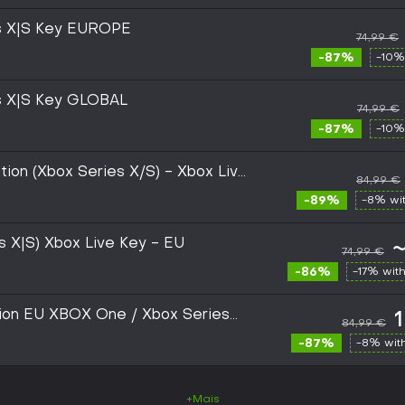
es X|S Key EUROPE
74,99 €
-87%
-10%
s X|S Key GLOBAL
74,99 €
-87%
-10%
tion (Xbox Series X/S) - Xbox Live
84,99 €
-89%
-8% wi
s X|S) Xbox Live Key - EU
~
74,99 €
-86%
-17% wit
tion EU XBOX One / Xbox Series
84,99 €
-87%
-8% wit
+Mais