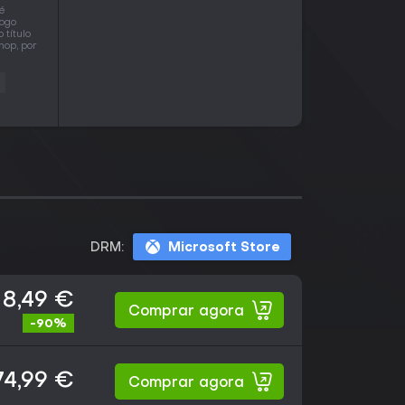
é
jogo
título
op, por
DRM:
Microsoft Store
8,49 €
Comprar agora
-90%
74,99 €
Comprar agora