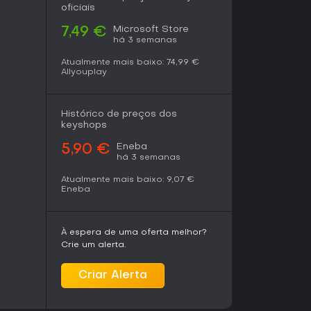
blico além do público tradicional de ação.
oficiais
Microsoft Store
7,49 €
há 3 semanas
Atualmente mais baixo:
74,99 €
Allyouplay
Histórico de preços dos
keyshops
Eneba
5,90 €
há 3 semanas
Atualmente mais baixo:
9,07 €
Eneba
À espera de uma oferta melhor?
Crie um alerta.
Criar Alerta