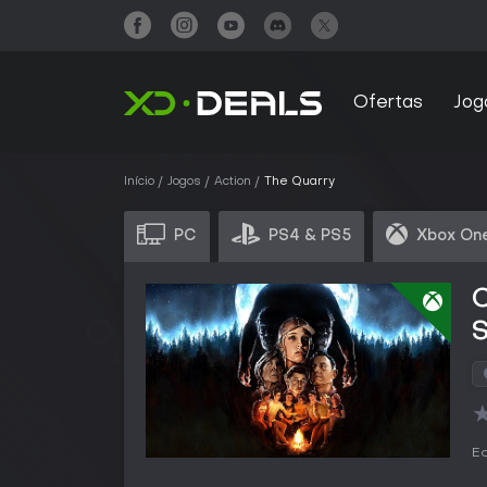
Ofertas
Jog
Início
Jogos
Action
The Quarry
PC
PS4 & PS5
Xbox On
S
Ed