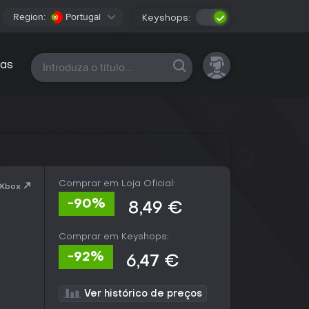
Region:
Portugal
Keyshops:
Todas as plataformas
as
Comprar em Loja Oficial:
 Xbox
-90%
8,49 €
Comprar em Keyshops:
-92%
6,47 €
Ver histórico de preços