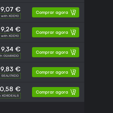
9,07 €
Comprar agora
 with XDD10
9,24 €
Comprar agora
 with XDD10
9,34 €
Comprar agora
th G2A8XDD
9,83 €
Comprar agora
h SEAL17XDD
10,58 €
Comprar agora
h XD8DEALS