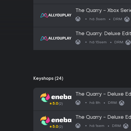
The Quarry - Xbox Seri
há 3sem
DRM:
The Quarry: Deluxe Edi
há 15sem
DRM:
Keyshops (24)
The Quarry - Deluxe Ed
EUROPE
há 8h
DRM:
★
5.0
(2)
The Quarry - Deluxe Ed
Key EUROPE
há 1sem
DRM:
★
5.0
(2)