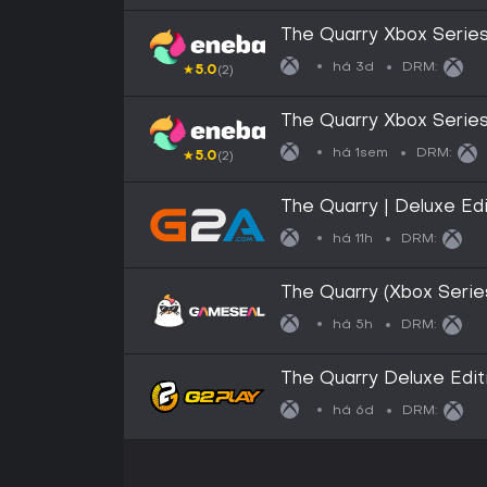
The Quarry Xbox Seri
há 3d
DRM:
★
5.0
(2)
The Quarry Xbox Serie
há 1sem
DRM:
★
5.0
(2)
The Quarry | Deluxe Edi
Key - EUROPE
há 11h
DRM:
The Quarry (Xbox Serie
há 5h
DRM:
The Quarry Deluxe Edi
X|S CD Key
há 6d
DRM: