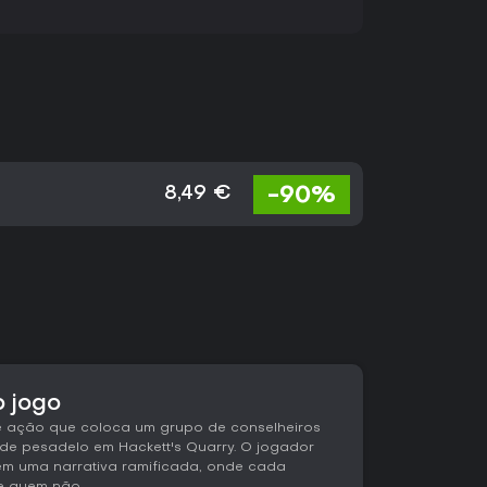
-90%
8,49 €
o jogo
 e ação que coloca um grupo de conselheiros
e pesadelo em Hackett's Quarry. O jogador
em uma narrativa ramificada, onde cada