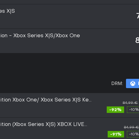
es X|S
tion - Xbox Series X|S/Xbox One
DRM:
ition Xbox One/ Xbox Series X|S Key
84,99 €
-92%
-10%
ition (Xbox Series X|S) XBOX LIVE
84,99 €
-91%
-10%