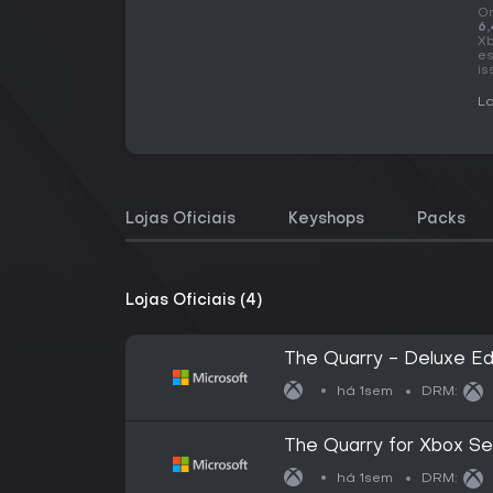
O
6,
Xb
es
is
La
Lojas Oficiais
Keyshops
Packs
Lojas Oficiais (4)
The Quarry - Deluxe Ed
há 1sem
DRM:
The Quarry for Xbox Se
há 1sem
DRM: