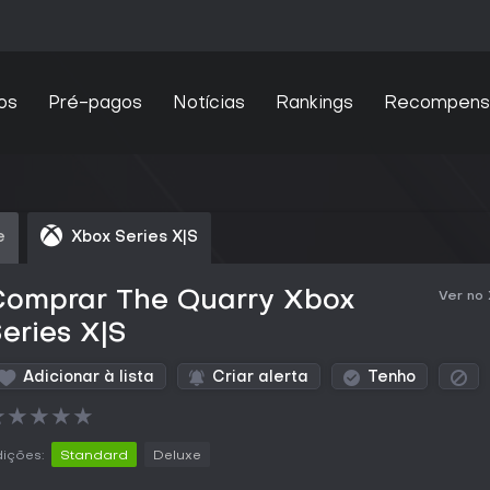
os
Pré-pagos
Notícias
Rankings
Recompens
e
Xbox Series X|S
Comprar The Quarry Xbox
Ver no
eries X|S
Adicionar à lista
Criar alerta
Tenho
★
★
★
★
★
ições:
Standard
Deluxe