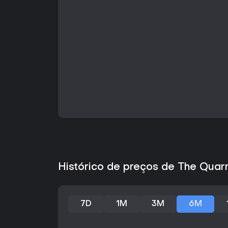
Histórico de preços de The Quar
7D
1M
3M
6M