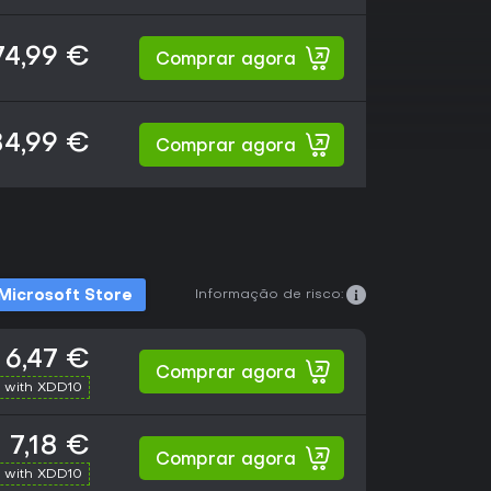
74,99 €
Comprar agora
84,99 €
Comprar agora
Informação de risco:
Microsoft Store
6,47 €
Comprar agora
 with XDD10
7,18 €
Comprar agora
 with XDD10