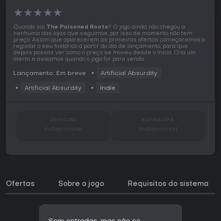
★
★
★
★
★
Quando sai
The Poisoned Roots
? O jogo ainda não chegou a
nenhuma das lojas que seguimos, por isso de momento não tem
preço. Assim que aparecerem as primeiras ofertas começaremos a
registar o seu histórico a partir do dia de lançamento, para que
depois possas ver como o preço se moveu desde o início. Cria um
alerta e avisamos quando o jogo for para venda.
Lançamento: Em breve
Artificial Absurdity
Artificial Absurdity
Indie
OFFICIAL
KEYSHOPS
Indisponível
Indisponível
Ofertas
Sobre o jogo
Requisitos do sistema