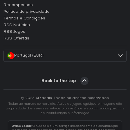
Como ativar uma CD Key Steam?
Recompensas
Como ativar uma CD Key Epic Games?
Política de privacidade
Termos e Condições
Como ativar uma CD Key GOG?
RSS Noticias
Como ativar uma CD Key Ubisoft Connect?
RSS Jogos
Como ativar uma CD Key EA App?
RSS Ofertas
Como ativar uma CD Key Battle.net?
Portugal (EUR)
Back to the top
© 2026 XD.deals. Todos os direitos reservados.
Todas as marcas comerciais, títulos de jogos, logótipos e imagens são
propriedade dos seus respetivos proprietários e são utilizados para fins
de identificação e informação.
Aviso Legal:
O XD.deals é um serviço independente de comparação