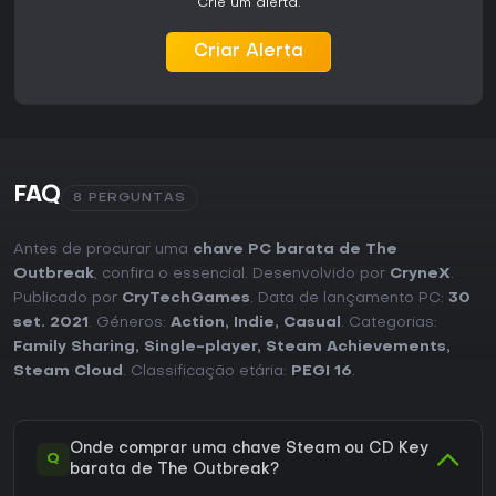
Crie um alerta.
Criar Alerta
FAQ
8 PERGUNTAS
Antes de procurar uma
chave PC barata de The
Outbreak
, confira o essencial. Desenvolvido por
CryneX
.
Publicado por
CryTechGames
. Data de lançamento PC:
30
set. 2021
. Géneros:
Action
,
Indie
,
Casual
. Categorias:
Family Sharing
,
Single-player
,
Steam Achievements
,
Steam Cloud
. Classificação etária:
PEGI 16
.
Onde comprar uma chave Steam ou CD Key
Q
barata de The Outbreak?