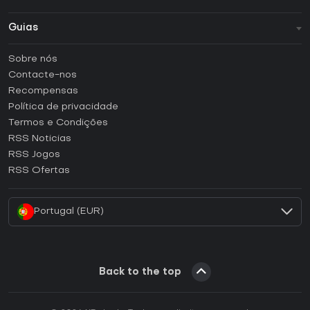
Guias
FAQ
Sobre nós
Guias e tutoriais
Contacte-nos
Como ativar uma CD Key Steam?
Recompensas
Como ativar uma CD Key Epic Games?
Política de privacidade
Termos e Condições
Como ativar uma CD Key GOG?
RSS Noticias
Como ativar uma CD Key Ubisoft Connect?
RSS Jogos
Como ativar uma CD Key EA App?
RSS Ofertas
Como ativar uma CD Key Battle.net?
Portugal (EUR)
Back to the top