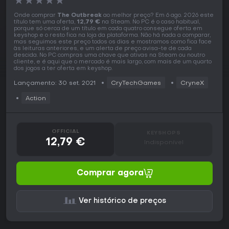
★
★
★
★
★
Onde comprar
The Outbreak
ao melhor preço? Em 6 ago. 2026 este
título tem uma oferta,
12,79 €
na Steam. No PC é o caso habitual,
porque só cerca de um título em cada quatro consegue oferta em
keyshop e o resto fica na loja da plataforma. Não há nada a comparar,
mas seguimos este preço todos os dias e mostramos como fica face
às leituras anteriores, e um alerta de preço avisa-te de cada
descida. No PC compras uma chave que ativas na Steam ou noutro
cliente, e é aqui que o mercado é mais largo, com mais de um quarto
dos jogos a ter oferta em keyshop.
Lançamento: 30 set. 2021
CryTechGames
CryneX
Action
OFFICIAL
KEYSHOPS
12,79 €
Indisponível
Comprar agora
Ver histórico de preços