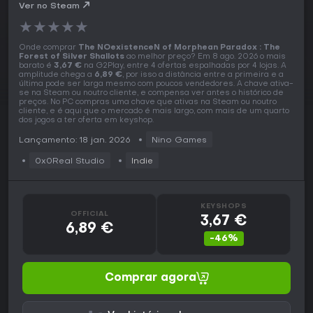
Silver Shallots PC Key
Ver no Steam
★
★
★
★
★
Onde comprar
The NOexistenceN of Morphean Paradox : The
Forest of Silver Shallots
ao melhor preço? Em 8 ago. 2026 o mais
barato é
3,67 €
na G2Play, entre 4 ofertas espalhadas por 4 lojas. A
amplitude chega a
6,89 €
, por isso a distância entre a primeira e a
última pode ser larga mesmo com poucos vendedores. A chave ativa-
se na Steam ou noutro cliente, e compensa ver antes o histórico de
preços. No PC compras uma chave que ativas na Steam ou noutro
cliente, e é aqui que o mercado é mais largo, com mais de um quarto
dos jogos a ter oferta em keyshop.
Lançamento: 18 jan. 2026
Nino Games
0x0Real Studio
Indie
KEYSHOPS
OFFICIAL
3,67 €
6,89 €
-46%
Comprar agora