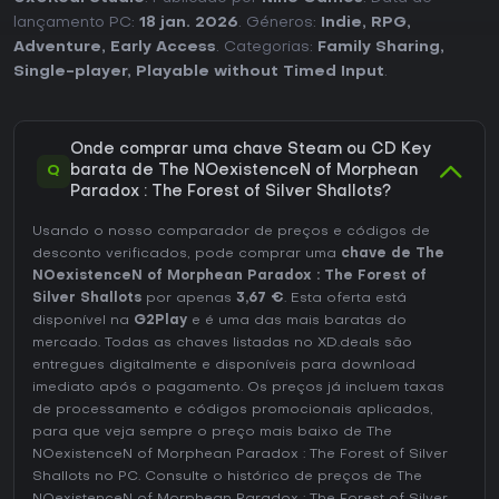
lançamento PC:
18 jan. 2026
. Géneros:
Indie
,
RPG
,
Adventure
,
Early Access
. Categorias:
Family Sharing
,
Single-player
,
Playable without Timed Input
.
Onde comprar uma chave Steam ou CD Key
Q
barata de The NOexistenceN of Morphean
Paradox : The Forest of Silver Shallots?
Usando o nosso comparador de preços e códigos de
desconto verificados, pode comprar uma
chave de The
NOexistenceN of Morphean Paradox : The Forest of
Silver Shallots
por apenas
3,67 €
. Esta oferta está
disponível na
G2Play
e é uma das mais baratas do
mercado. Todas as chaves listadas no XD.deals são
entregues digitalmente e disponíveis para download
imediato após o pagamento. Os preços já incluem taxas
de processamento e códigos promocionais aplicados,
para que veja sempre o preço mais baixo de The
NOexistenceN of Morphean Paradox : The Forest of Silver
Shallots no
PC
. Consulte o
histórico de preços de The