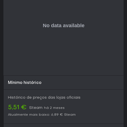
Vale a Pena Jogar?
Para fãs de RPGs indie com narrativas fortes e mecânicas
de gerenciamento, o jogo entrega uma combinação
envolvente, ideal para quem gosta de profundidade
estratégica em combates e construção de personagens. Ele
ostenta 76.94% de avaliações positivas em 1.440 reviews no
Steam, elogiado pela história e sistemas apesar de alguns
tropeços no early access. Lançado em janeiro de 2026 e
ainda em desenvolvimento, recebe atualizações contínuas
para refinar arestas como intervalos longos entre saves e
mecânicas de diálogo aleatórias.
Se você prefere experiências polidas, talvez espere o
lançamento completo, mas entusiastas de aventuras com
toques de horror psicológico e gerenciamento de tempo
Mínimo histórico
vão apreciar seu mundo único e caminhos guiados por
escolhas. É perfeito para jogadores solo em busca de uma
jornada RPG reflexiva.
Histórico de preços das lojas oficiais
5,51 €
Steam
há 2 meses
Atualmente mais baixo:
6,89 €
Steam