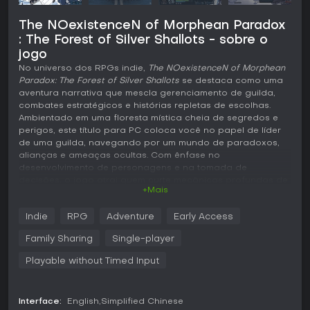
The NOexistenceN of Morphean Paradox
: The Forest of Silver Shallots - sobre o
jogo
No universo dos RPGs indie,
The NOexistenceN of Morphean
Paradox: The Forest of Silver Shallots
se destaca como uma
aventura narrativa que mescla gerenciamento de guilda,
combates estratégicos e histórias repletas de escolhas.
Ambientado em uma floresta mística cheia de segredos e
perigos, este título para PC coloca você no papel de líder
de uma guilda, navegando por um mundo de paradoxos,
alianças e ameaças ocultas. Com ênfase no
desenvolvimento de personagens e na tomada de
decisões, o jogo atrai quem curte mecânicas profundas de
+Mais
RPG envoltas em uma trama cativante sobre destino e
redenção.
Indie
RPG
Adventure
Early Access
Jogabilidade
Family Sharing
Single-player
O coração da jogabilidade está no gerenciamento de uma
guilda de aventureiros em um sistema de progressão diária.
Playable without Timed Input
Você distribui o tempo entre atividades como treinar
companheiros, explorar o labiríntico Forest of Silver Shallots
ou lidar com pedidos de mercadores suspeitos. Cada
Interface:
English
Simplified Chinese
escolha afeta o crescimento dos personagens, com seis