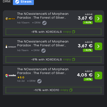
DRM:
Steam
The NOexistenceN of Morphean
6,89 €
Paradox : The Forest of Silver
3,67 €
Shallots PC Steam CD Key
-46%
há 10sem
DRM:
copy
-8% with XD8DEALS
The NOexistenceN of Morphean
6,89 €
Paradox : The Forest of Silver
3,67 €
Shallots PC Steam CD Key
-46%
há 11sem
DRM:
copy
-8% with XD8DEALS
The NOexistenceN of Morphean
6,89 €
Paradox : The Forest of Silver
4,05 €
Shallots Steam Key (PC) GLOBAL
★
5.0
-41%
há 2d
DRM:
copy
-10% with XDD10