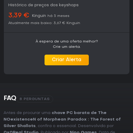
Histórico de preços dos keyshops
3,39 €
Kinguin
há 5 meses
Atualmente mais baixo:
3,67 €
Kinguin
À espera de uma oferta melhor?
Crie um alerta.
Criar Alerta
FAQ
8 PERGUNTAS
Antes de procurar uma
chave PC barata de The
NOexistenceN of Morphean Paradox : The Forest of
Silver Shallots
, confira o essencial. Desenvolvido por
0x0Real Studio
. Publicado por
Nino Games
. Data de