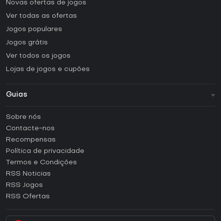
Novas ofertas de jogos
Ver todas as ofertas
Jogos populares
Jogos grátis
Ver todos os jogos
Lojas de jogos e cupões
Guias
FAQ
Sobre nós
Guias e tutoriais
Contacte-nos
Como ativar uma CD Key Steam?
Recompensas
Como ativar uma CD Key Epic Games?
Política de privacidade
Termos e Condições
Como ativar uma CD Key GOG?
RSS Noticias
Como ativar uma CD Key Ubisoft Connect?
RSS Jogos
Como ativar uma CD Key EA App?
RSS Ofertas
Como ativar uma CD Key Battle.net?