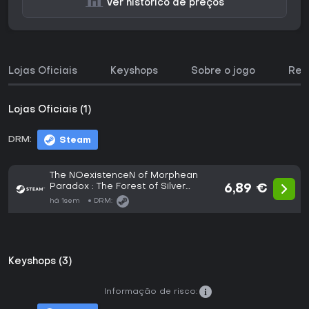
Ver histórico de preços
Lojas Oficiais
Keyshops
Sobre o jogo
Req
Lojas Oficiais (1)
DRM:
Steam
The NOexistenceN of Morphean
Paradox : The Forest of Silver
6,89 €
Shallots
há 1sem
DRM:
Keyshops (3)
Informação de risco: