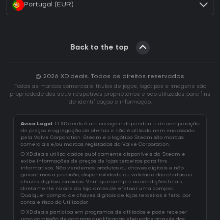
Portugal (EUR)
Back to the top
© 2026 XD.deals. Todos os direitos reservados.
Todas as marcas comerciais, títulos de jogos, logótipos e imagens são
propriedade dos seus respetivos proprietários e são utilizados para fins
de identificação e informação.
Aviso Legal:
O XD.deals é um serviço independente de comparação
de preços e agregação de ofertas e não é afiliado nem endossado
pela Valve Corporation. Steam e o logótipo Steam são marcas
comerciais e/ou marcas registadas da Valve Corporation.
O XD.deals utiliza dados publicamente disponíveis da Steam e
exibe informações de preços de lojas terceiras para fins
informativos. Não vendemos produtos ou chaves digitais e não
garantimos a precisão, disponibilidade ou validade das ofertas ou
chaves digitais exibidas. Verifique sempre as condições finais
diretamente no site da loja antes de efetuar uma compra.
Qualquer compra de chaves digitais de lojas terceiras é feita por
conta e risco do Utilizador.
O XD.deals participa em programas de afiliados e pode receber
uma comissão de compras qualificadas efetuadas através dos