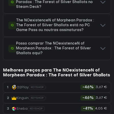
Q
Paradox : The Forest of Silver Shallots no
Steam Deck?
The NOexistenceN of Morphean Paradox :
Q
The Forest of Silver Shallots está no PC
Game Pass ou noutras assinaturas?
Posso comprar The NOexistenceN of
Q
Morphean Paradox : The Forest of Silver
Shallots aqui?
Melhores preços para The NOexistenceN of
Morphean Paradox : The Forest of Silver Shallots
3,67 €
1
G2Play
-46%
KEYSHOP
3,67 €
2
Kinguin
-46%
KEYSHOP
4,05 €
3
Eneba
-41%
KEYSHOP