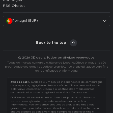
RSS Jogos
Como ativar uma CD Key EA App?
RSS Ofertas
Como ativar uma CD Key Battle.net?
Portugal (EUR)
Back to the top
© 2026 XD.deals. Todos os direitos reservados.
Todas as marcas comerciais, títulos de jogos, logótipos e imagens são
propriedade dos seus respetivos proprietários e são utilizados para fins
de identificação e informação.
Aviso Legal:
O XD.deals é um serviço independente de comparação
de preços e agregação de ofertas e não é afiliado nem endossado
pela Valve Corporation. Steam e o logótipo Steam são marcas
comerciais e/ou marcas registadas da Valve Corporation.
O XD.deals utiliza dados publicamente disponíveis da Steam e
exibe informações de preços de lojas terceiras para fins
informativos. Não vendemos produtos ou chaves digitais e não
garantimos a precisão, disponibilidade ou validade das ofertas ou
chaves digitais exibidas. Verifique sempre as condições finais