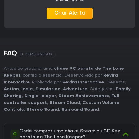
Criar Alerta
FAQ
8 PERGUNTAS
Antes de procurar uma
chave PC barata de The Lone
Keeper
, confira o essencial. Desenvolvido por
Revira
Interactive
. Publicado por
Revira Interactive
. Géneros:
Action
,
Indie
,
Simulation
,
Adventure
. Categorias:
Family
Sharing
,
Single-player
,
Steam Achievements
,
Full
controller support
,
Steam Cloud
,
Custom Volume
Controls
,
Stereo Sound
,
Surround Sound
.
Onde comprar uma chave Steam ou CD Key
Q
barata de The Lone Keeper?