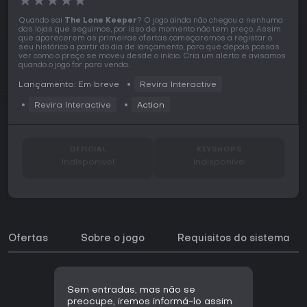
★
★
★
★
★
Quando sai
The Lone Keeper
? O jogo ainda não chegou a nenhuma
das lojas que seguimos, por isso de momento não tem preço. Assim
que aparecerem as primeiras ofertas começaremos a registar o
seu histórico a partir do dia de lançamento, para que depois possas
ver como o preço se moveu desde o início. Cria um alerta e avisamos
quando o jogo for para venda.
Lançamento: Em breve
Revira Interactive
Revira Interactive
Action
OFFICIAL
KEYSHOPS
Indisponível
Indisponível
Ofertas
Sobre o jogo
Requisitos do sistema
Sem entradas, mas não se
preocupe, iremos informá-lo assim