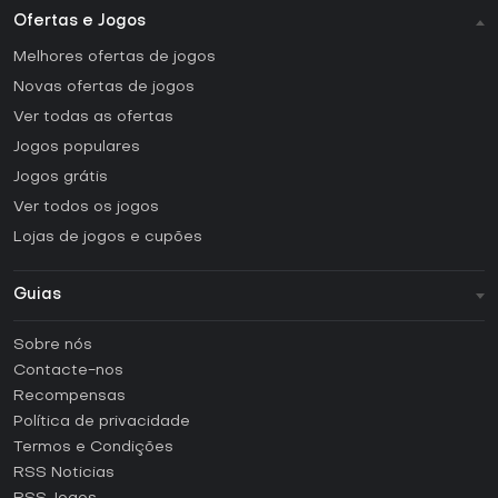
Ofertas e Jogos
Melhores ofertas de jogos
Novas ofertas de jogos
Ver todas as ofertas
Jogos populares
Jogos grátis
Ver todos os jogos
Lojas de jogos e cupões
Guias
FAQ
Sobre nós
Guias e tutoriais
Contacte-nos
Como ativar uma CD Key Steam?
Recompensas
Como ativar uma CD Key Epic Games?
Política de privacidade
Termos e Condições
Como ativar uma CD Key GOG?
RSS Noticias
Como ativar uma CD Key Ubisoft Connect?