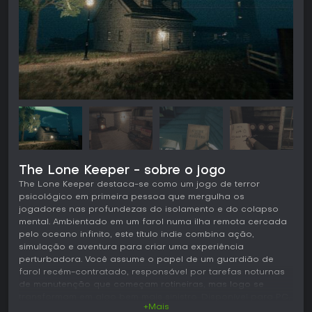
The Lone Keeper - sobre o jogo
The Lone Keeper destaca-se como um jogo de terror
psicológico em primeira pessoa que mergulha os
jogadores nas profundezas do isolamento e do colapso
mental. Ambientado em um farol numa ilha remota cercada
pelo oceano infinito, este título indie combina ação,
simulação e aventura para criar uma experiência
perturbadora. Você assume o papel de um guardião de
farol recém-contratado, responsável por tarefas noturnas
de manutenção que começam rotineiras, mas logo se
transformam em algo bem mais sinistro. Disponível para PC,
+Mais
o jogo se inspira em fenômenos psicológicos reais,