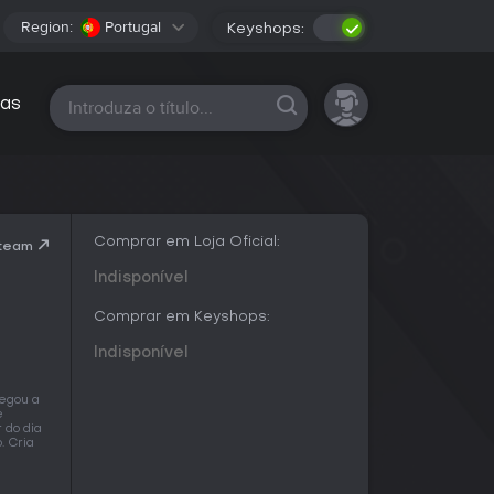
Region:
Portugal
Keyshops:
Todas as plataformas
as
Comprar em Loja Oficial:
Steam
Indisponível
Comprar em Keyshops:
Indisponível
hegou a
e
 do dia
. Cria