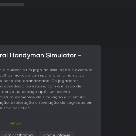
ural Handyman Simulator -
n Simulator é um jogo de simulação e aventura
balhos manuais de reparo a uma narrativa
de pesquisa abandonada. Os jogadores
o acordado do estase, com a missão de
à deriva no espaço após um evento
C mistura elementos de simulação e aventura,
ação, exploração e revelação de segredos em
rismo soviético.
+Mais
an Simulator, o ciclo principal gira em torno
ferentes andares do Institute, uma vasta
Family Sharing
Single-player