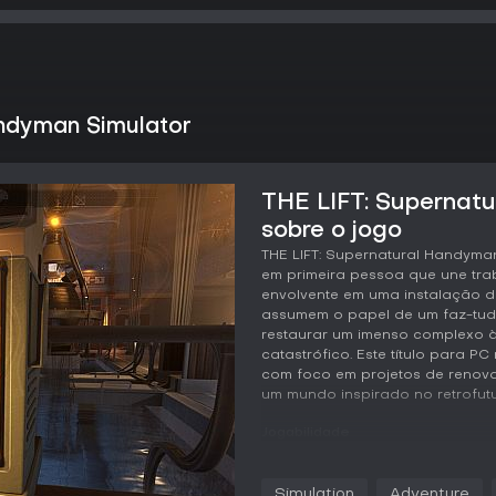
andyman Simulator
THE LIFT: Supernat
sobre o jogo
THE LIFT: Supernatural Handyma
em primeira pessoa que une tra
envolvente em uma instalação 
assumem o papel de um faz-tud
restaurar um imenso complexo 
catastrófico. Este título para P
com foco em projetos de renov
um mundo inspirado no retrofutu
Jogabilidade
Em THE LIFT: Supernatural Handym
da exploração e renovação de di
Simulation
Adventure