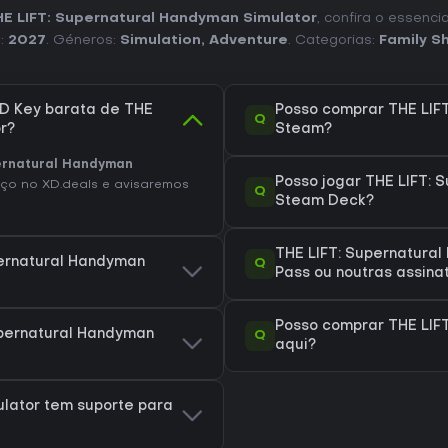
E LIFT: Supernatural Handyman Simulator
, confira o essenci
C:
2027
. Géneros:
Simulation
,
Adventure
. Categorias:
Family S
D Key barata de THE
Posso comprar THE LIF
Q
r?
Steam?
ernatural Handyman
Posso jogar THE LIFT: 
ço no XD.deals e avisaremos
Q
Steam Deck?
THE LIFT: Supernatura
pernatural Handyman
Q
Pass ou noutras assina
Posso comprar THE LIF
upernatural Handyman
Q
aqui?
ulator tem suporte para