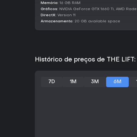
Memória:
16 GB RAM
Gráficos:
NVIDIA GeForce GTX 1660 Ti, AMD Radeo
DirectX:
Version 11
Armazenamento:
20 GB available space
Histórico de preços de THE LIFT
7D
1M
3M
6M