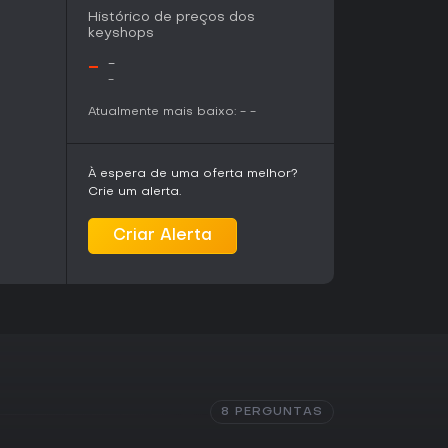
dição à sua biblioteca. No entanto, sem reviews
Histórico de preços dos
e considerar o interesse pessoal em
keyshops
senvolvedor compartilhou análises profundas
porte contínuo via atualizações até o
-
-
-
Atualmente mais baixo:
-
-
À espera de uma oferta melhor?
Crie um alerta.
Criar Alerta
8 PERGUNTAS