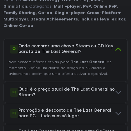
Géneros:
Action
,
Strategy
,
Free To Play
,
Indie
,
Simulation
. Categorias:
Multi-player
,
PvP
,
Online PvP
,
Family Sharing
,
Co-op
,
Single-player
,
Cross-Platform
Multiplayer
,
Steam Achievements
,
Includes level editor
,
Online Co-op
.
Onde comprar uma chave Steam ou CD Key
Q
barata de The Last General?
Não existem ofertas ativas para
The Last General
de
momento. Defina um alerta de preço no XD.deals e
avisaremos assim que uma oferta estiver disponível.
Qual é o preço atual de The Last General no
Q
Steam?
Promoção e desconto de The Last General
Q
para PC - tudo num só lugar