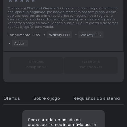
★
★
★
★
★
Quando sai
The Last General
? O jogo ainda não chegou a nenhuma
das lojas que seguimos, por isso de momento não tem preço. Assim
que aparecerem as primeiras ofertas começaremos a registar o
seu histórico a partir do dia de lançamento, para que depois possas
ver como o preço se moveu desde o início. Cria um alerta e avisamos
quando o jogo for para venda.
Lançamento: 2027
Wakety LLC
Wakety LLC
Action
OFFICIAL
KEYSHOPS
Indisponível
Indisponível
Ofertas
Sobre o jogo
Requisitos do sistema
Sem entradas, mas não se
preocupe, iremos informá-lo assim