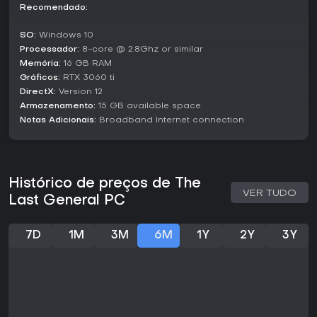
previsto para 2026, ele mira jogadores que preferem ritmo
Recomendado:
deliberado a ação acelerada, criado por um
desenvolvedor solo na Wakety. Ainda sem avaliações de
SO:
Windows 10
usuários por estar em pré-lançamento, prévias iniciais
Processador:
8-core @ 2.8Ghz or similar
apontam seu potencial como concorrente no universo de
Memória:
16 GB RAM
wargames. Se você curte mecânicas profundas como
Gráficos:
RTX 3060 ti
gerenciamento de recursos e batalhas massivas, vale ficar
DirectX:
Version 12
de olho no lançamento - especialmente para quem busca
visões frescas de simulações de conflitos modernos.
Armazenamento:
15 GB available space
Notas Adicionais:
Broadband Internet connection
Histórico de preços de The
VER TUDO
Last General PC
7D
1M
3M
6M
1Y
2Y
3Y