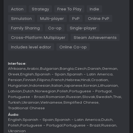
No cerne de The Last General está o comando de milhares
de unidades, aliado à logística e produção em um contexto
Action
Strategy
Free To Play
Indie
de guerra moderna. Você traça ordens estratégicas
diretamente no terreno, e suas forças as executam de
Simulation
Multi-player
PvP
Online PvP
forma coordenada. Capturar vilas, cidades e zonas
industriais garante recursos vitais para expandir territórios
Family Sharing
Co-op
Single-player
e enfraquecer inimigos. Construir fábricas e defesas
Cross-Platform Multiplayer
Steam Achievements
impulsiona a produção de tropas e veículos, formando um
ciclo de conquistas e reforços. Para ações mais diretas, é
Includes level editor
Online Co-op
possível assumir o controle de soldados ou veículos
individuais, adicionando camadas táticas às operações
maiores.
Interface:
Afrikaans
Arabic
Bulgarian
Bangla
Czech
Danish
German
As opções estratégicas são variadas, como atacar
Greek
English
Spanish - Spain
Spanish - Latin America
infraestruturas inimigas para desestabilizar a economia ou
Persian
Finnish
Filipino
French
Hebrew
Hindi
Croatian
arriscar avanços ousados que podem levar a cercos. Os
mapas gigantescos, de até 400 quilômetros quadrados,
Hungarian
Indonesian
Italian
Japanese
Korean
Lithuanian
contam com várias áreas urbanas que exigem
Latvian
Dutch
Norwegian
Polish
Portuguese - Portugal
planejamento meticuloso para conquistar e defender. Essa
Portuguese - Brazil
Romanian
Russian
Slovak
Swedish
Thai
estrutura promove decisões com impactos duradouros,
Turkish
Ukrainian
Vietnamese
Simplified Chinese
como operações que influenciam o posicionamento
Traditional Chinese
internacional.
Áudio:
English
Spanish - Spain
Spanish - Latin America
Dutch
Modos de Jogo
Polish
Portuguese - Portugal
Portuguese - Brazil
Russian
The Last General oferece campanhas single-player com
Ukrainian