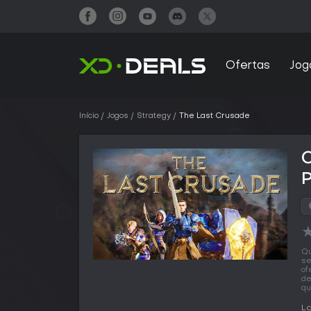
Ofertas
Jog
Início
Jogos
Strategy
The Last Crusade
Qu
se
of
de
qu
L