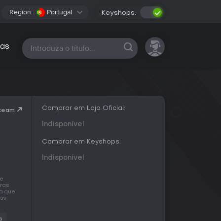
Region:
Portugal
Keyshops:
Todas as plataformas
as
Comprar em Loja Oficial:
Steam
Indisponível
Comprar em Keyshops:
Indisponível
ue
iras
ra que
mos
s