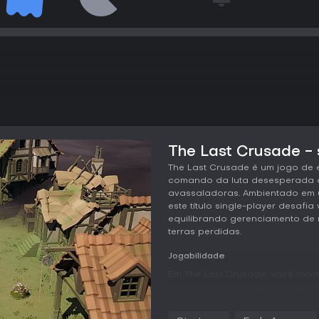
The Last Crusade - 
The Last Crusade é um jogo de
comando da luta desesperada 
avassaladoras. Ambientado em 
este título single-player desafia
equilibrando gerenciamento de 
terras perdidas.
Jogabilidade
Em The Last Crusade, você mont
cada uma trazendo forças e fr
soldados enfrentam morte perm
cautelosas nas expedições. O l