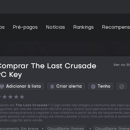
os
Pré-pagos
Notícias
Rankings
Recompens
Comprar The Last Crusade
Ver no 
PC Key
Adicionar à lista
Criar alerta
Tenho
★
★
★
★
★
ando sai
The Last Crusade
? O jogo ainda não chegou a nenhuma das lojas q
guimos, por isso de momento não tem preço. Assim que aparecerem as prime
ertas começaremos a registar o seu histórico a partir do dia de lançamento, pa
pois possas ver como o preço se moveu desde o início. Cria um alerta e avisa
ando o jogo for para venda.
ançamento: Em breve
CloudSpine Games
CloudSpine Game