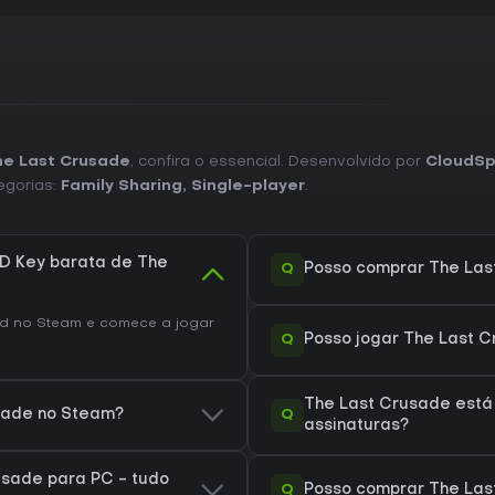
he Last Crusade
, confira o essencial. Desenvolvido por
CloudS
egorias:
Family Sharing
,
Single-player
.
D Key barata de The
Q
Posso comprar The Las
 no Steam e comece a jogar
Q
Posso jogar The Last 
The Last Crusade está
Q
usade no Steam?
assinaturas?
sade para PC - tudo
Q
Posso comprar The Las