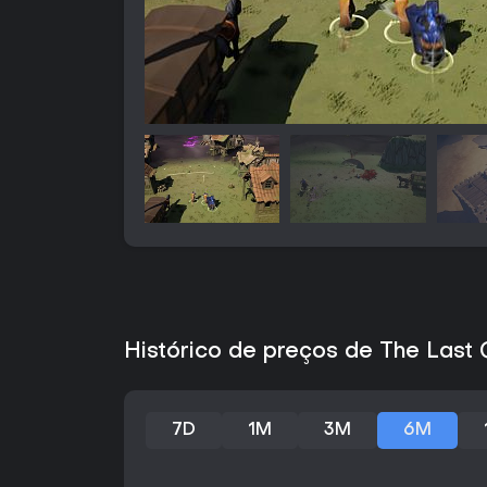
Histórico de preços de The Last
7D
1M
3M
6M