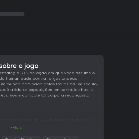
sobre o jogo
 estratégia RTS de ação em que você assume o
da humanidade contra forças undead
um mundo dominado pelas trevas há um século,
 você a liderar expedições em territórios hostis,
recursos e combate tático para reconquistar
a exércitos com uma variedade de unidades,
aquezas únicas para o campo de batalha. Esses
+Mais
anente em combate, exigindo decisões
oop principal envolve explorar mapas