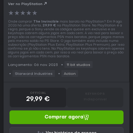
Ver no PlayStation
★
★
★
★
★
Onde comprar
The Invincible
mais barato na PlayStation? Em 9 ago.
2026 há uma oferta,
29,99 €
na PlayStation Store. Na PlayStation é a
regra, porque a Sony vende os códigos quase em exclusivo e as
keyshops cobrem alguns jogos em cada cem. A via real para baixar o
preço são os carregamentos PSN mais baratos, porque pagas menos
pelo mesmo saldo na PS Store. O jogo também está incluído numa
subscrição (PlayStation Plus Extra, PlayStation Plus Premium), por isso
confirma se já não o tens. Na PlayStation as keyshops cobrem apenas
alguns jogos em cada cem, por isso a via real para baixar o preço são
os carregamentos PSN mais baratos.
Lançamento: 06 nov. 2023
11 bit studios
Starward Industries
Action
OFFICIAL
KEYSHOPS
29,99 €
Indisponível
Comprar agora