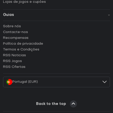
Lojas de jogos e cupões
Guias
FAQ
Sobre nós
Guias e tutoriais
Contacte-nos
Como ativar uma CD Key Steam?
Recompensas
Como ativar uma CD Key Epic Games?
Política de privacidade
Termos e Condições
Como ativar uma CD Key GOG?
RSS Noticias
Como ativar uma CD Key Ubisoft Connect?
RSS Jogos
Como ativar uma CD Key EA App?
RSS Ofertas
Como ativar uma CD Key Battle.net?
Portugal (EUR)
Back to the top