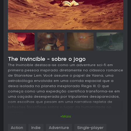
The Invincible - sobre o jogo
The Invincible destaca-se como um adventure sci-fi em
primeira pessoa inspirado diretamente no clássico romance
de Stanisław Lem. Você assume o papel de Yasna, uma
astrobióloga envolvida em uma corrida espacial que a
deixa isolada no planeta inexplorado Regis III. O que
começa como uma expedição científica transforma-se em
uma caçada desesperada por tripulantes desaparecidos,
com escolhas que pesam em uma narrativa repleta de
reflexões filosóficas sobre o lugar da humanidade no
universo.
+Mais
Jogabilidade
Action
Indie
Adventure
Single-player
Em The Invincible, a essência está na exploração e nas