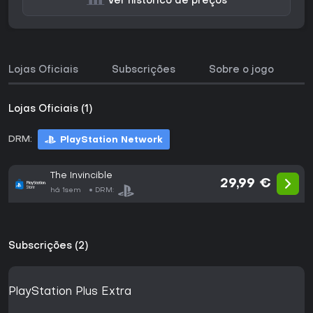
Ver histórico de preços
Lojas Oficiais
Subscrições
Sobre o jogo
H
Lojas Oficiais (1)
DRM:
PlayStation Network
The Invincible
29,99 €
há 1sem
DRM:
Subscrições (2)
PlayStation Plus Extra