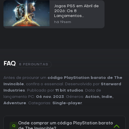
Jogos PS5 em Abril de
2026: Os 8
Lançamentos
Principais
há 19sem
FAQ
8 PERGUNTAS
Antes de procurar um
código PlayStation barato de The
Invincible
, confira o essencial. Desenvolvido por
Starward
Industries
. Publicado por
11 bit studios
. Data de
lançamento PC:
06 nov. 2023
. Géneros:
Action
,
Indie
,
Adventure
. Categorias:
Single-player
.
Onde comprar um código PlayStation barato
Q
de The Invincible?