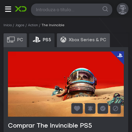
Todas
Início
Jogos
Action
The Invincible
PC
PS5
Xbox Series & PC
Comprar The Invincible PS5