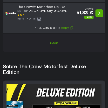
The Crew™ Motorfest Deluxe
89,99 €
Edition XBOX LIVE Key GLOBAL
61,83 €
★
5.0
-31%
há 1d
DRM:
copy
-10% with XDD10
+Mais
Sobre The Crew Motorfest Deluxe
Edition