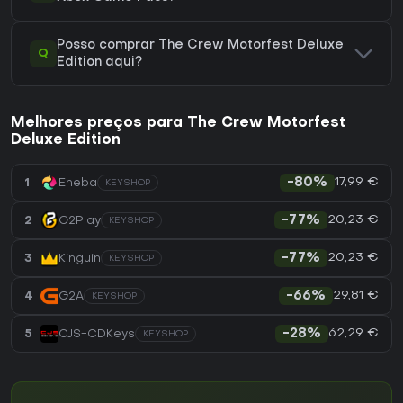
Posso comprar The Crew Motorfest Deluxe
Q
Edition aqui?
Melhores preços para The Crew Motorfest
Deluxe Edition
17,99 €
1
Eneba
-80%
KEYSHOP
20,23 €
2
G2Play
-77%
KEYSHOP
20,23 €
3
Kinguin
-77%
KEYSHOP
29,81 €
4
G2A
-66%
KEYSHOP
62,29 €
5
CJS-CDKeys
-28%
KEYSHOP