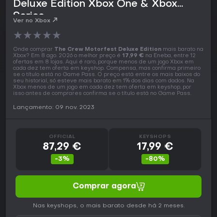
Deluxe Edition Xbox One & Xbox
Series
Ver no Xbox
★
★
★
★
★
Onde comprar
The Crew Motorfest Deluxe Edition
mais barato na
Xbox? Em 8 ago. 2026 o melhor preço é
17,99 €
na Eneba, entre 12
ofertas em 8 lojas. Aqui é raro, porque menos de um jogo Xbox em
cada dez tem oferta em keyshop. Compensa, mas confirma primeiro
se o título está no Game Pass. O preço está entre os mais baixos do
seu historial, só esteve mais barato em 1% dos dias com dados. Na
Xbox menos de um jogo em cada dez tem oferta em keyshop, por
isso antes de comprares confirma se o título está no Game Pass.
Lançamento: 09 nov. 2023
OFFICIAL
KEYSHOPS
87,29 €
17,99 €
-3%
-80%
Comprar agora
Nas keyshops, o mais barato desde há 2 meses.