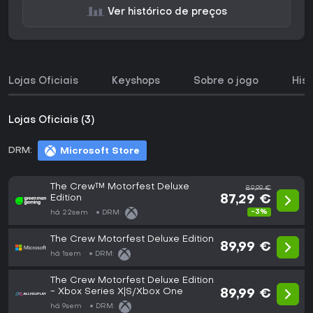
Ver histórico de preços
Lojas Oficiais
Keyshops
Sobre o jogo
His
Lojas Oficiais (3)
DRM:
Microsoft Store
The Crew™ Motorfest Deluxe
89,99 €
Edition
87,29 €
-3%
há 22sem
DRM:
The Crew Motorfest Deluxe Edition
89,99 €
há 1sem
DRM:
The Crew Motorfest Deluxe Edition
- Xbox Series X|S/Xbox One
89,99 €
há 9sem
DRM: