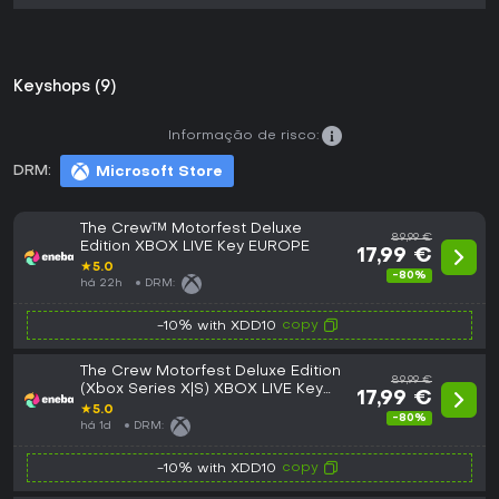
Keyshops (9)
Informação de risco:
DRM:
Microsoft Store
The Crew™ Motorfest Deluxe
89,99 €
Edition XBOX LIVE Key EUROPE
17,99 €
★
5.0
-80%
há 22h
DRM:
copy
-10% with XDD10
The Crew Motorfest Deluxe Edition
89,99 €
(Xbox Series X|S) XBOX LIVE Key
17,99 €
EUROPE
★
5.0
-80%
há 1d
DRM:
copy
-10% with XDD10