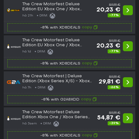
The Crew Motorfest Deluxe
89,99 €
Edition EU Xbox One / Xbox
20,23 €
Series X|S CD Key
-77%
há 21h
DRM:
copy
-8% with XD8DEALS
The Crew Motorfest Deluxe
89,99 €
Edition EU Xbox One / Xbox
20,23 €
Series X|S CD Key
-77%
há 1d
DRM:
copy
-8% with XD8DEALS
The Crew Motorfest | Deluxe
89,99 €
Edition (Xbox Series X/S) - Xbox
29,81 €
Live Key - EUROPE
-66%
há 7h
DRM:
copy
-8% with G2A8XDD
The Crew Motorfest Deluxe
89,99 €
Edition Xbox One / Xbox Series
54,87 €
X|S CD Key
-39%
há 3sem
DRM:
copy
-8% with XD8DEALS