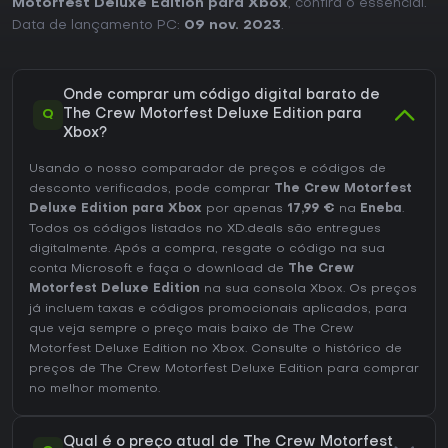
Motorfest Deluxe Edition para Xbox
As notas da crítica colocaram o título na faixa de
, confira o essencial.
avaliações favoráveis no lançamento, enquanto a opinião
Data de lançamento PC:
09 nov. 2023
.
dos jogadores destaca pontos positivos como o design do
mapa, a variedade de playlists e o volume de conteúdo a
longo prazo, além de observações sobre a dirigibilidade e
a navegação nos menus. Nas plataformas Xbox, ele roda
Onde comprar um código digital barato de
em modos otimizados para os consoles Series. Quem
Q
The Crew Motorfest Deluxe Edition para
busca um festival de corrida com cenários havaianos e
Xbox?
atualizações frequentes encontra valor consistente,
principalmente se preferir uma progressão mais focada no
Usando o nosso comparador de preços e códigos de
modo solo com eventos em grupo ocasionais, em vez de
desconto verificados, pode comprar
The Crew Motorfest
uma experiência puramente simuladora ou arcade.
Deluxe Edition para Xbox
por apenas
17,99 €
na
Eneba
.
Todos os códigos listados no XD.deals são entregues
digitalmente. Após a compra, resgate o código na sua
conta Microsoft e faça o download de
The Crew
Motorfest Deluxe Edition
na sua consola Xbox. Os preços
já incluem taxas e códigos promocionais aplicados, para
que veja sempre o preço mais baixo de The Crew
Motorfest Deluxe Edition no
Xbox
. Consulte o
histórico de
preços de The Crew Motorfest Deluxe Edition
para comprar
no melhor momento.
Qual é o preço atual de The Crew Motorfest