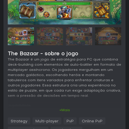
The Bazaar - sobre o jogo
The Bazaar é um jogo de estratégia para PC que combina
deck-building com elementos de auto-battler em formato de
multiplayer assíncrono. Os jogadores mergulham em um
mercado galáctico, escolhendo heróis e montando
tabuleiros com itens variados para enfrentar criaturas e
outros jogadores. Essa estrutura cria uma experiência no
estilo de puzzle, em que cada run exige adaptação criativa,
sem a pressão de decisões em tempo real.
Jogabilidade
+Mais
Em The Bazaar, o loop principal gira em torno de selecionar
um herói de um elenco em expansão, cada um com um
Strategy
Multi-player
PvP
Online PvP
estilo de jogo único. Você coleta mais de 100 itens
exclusivos - como armas, habilidades, ferramentas, poções