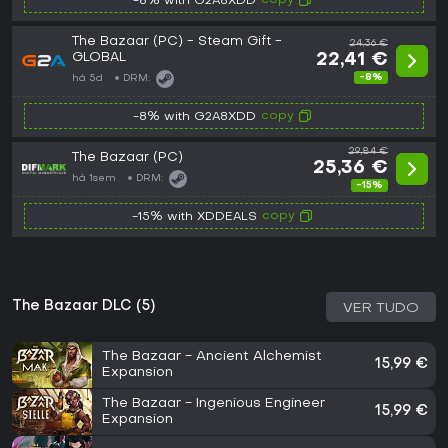
copy
-8% with G2A8XDD
The Bazaar (PC) - Steam Gift -
24,36 €
GLOBAL
22,41 €
-8%
há 5d
DRM:
copy
-8% with G2A8XDD
29,84 €
The Bazaar (PC)
25,36 €
há 1sem
DRM:
-15%
copy
-15% with XDDEALS
The Bazaar DLC (5)
VER TUDO
The Bazaar - Ancient Alchemist
15,99 €
Expansion
The Bazaar - Ingenious Engineer
15,99 €
Expansion