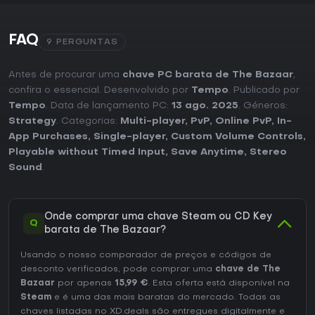
FAQ
9 PERGUNTAS
Antes de procurar uma
chave PC barata de The Bazaar
,
confira o essencial. Desenvolvido por
Tempo
. Publicado por
Tempo
. Data de lançamento PC:
13 ago. 2025
. Géneros:
Strategy
. Categorias:
Multi-player
,
PvP
,
Online PvP
,
In-
App Purchases
,
Single-player
,
Custom Volume Controls
,
Playable without Timed Input
,
Save Anytime
,
Stereo
Sound
.
Onde comprar uma chave Steam ou CD Key
Q
barata de The Bazaar?
Usando o nosso comparador de preços e códigos de
desconto verificados, pode comprar uma
chave de The
Bazaar
por apenas
15,99 €
. Esta oferta está disponível na
Steam
e é uma das mais baratas do mercado. Todas as
chaves listadas no XD.deals são entregues digitalmente e