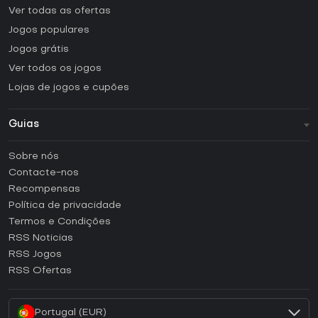
Ver todas as ofertas
Jogos populares
Jogos grátis
Ver todos os jogos
Lojas de jogos e cupões
Guias
FAQ
Sobre nós
Guias e tutoriais
Contacte-nos
Como ativar uma CD Key Steam?
Recompensas
Como ativar uma CD Key Epic Games?
Política de privacidade
Termos e Condições
Como ativar uma CD Key GOG?
RSS Noticias
Como ativar uma CD Key Ubisoft Connect?
RSS Jogos
Como ativar uma CD Key EA App?
RSS Ofertas
Como ativar uma CD Key Battle.net?
Portugal (EUR)