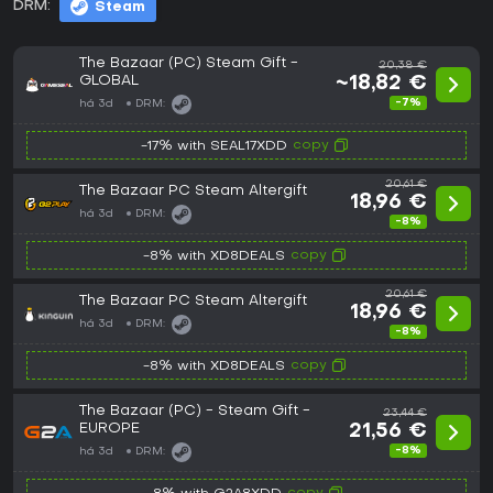
DRM:
Steam
The Bazaar (PC) Steam Gift -
20,38 €
GLOBAL
~18,82 €
-7%
há 3d
DRM:
copy
-17% with SEAL17XDD
20,61 €
The Bazaar PC Steam Altergift
18,96 €
há 3d
DRM:
-8%
copy
-8% with XD8DEALS
20,61 €
The Bazaar PC Steam Altergift
18,96 €
há 3d
DRM:
-8%
copy
-8% with XD8DEALS
The Bazaar (PC) - Steam Gift -
23,44 €
EUROPE
21,56 €
-8%
há 3d
DRM: