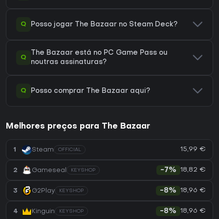
Q
Posso jogar The Bazaar no Steam Deck?
The Bazaar está no PC Game Pass ou
Q
noutras assinaturas?
Q
Posso comprar The Bazaar aqui?
Melhores preços para The Bazaar
15,99 €
1
Steam
OFFICIAL
18,82 €
2
Gameseal
-7%
KEYSHOP
18,96 €
3
G2Play
-8%
KEYSHOP
18,96 €
4
Kinguin
-8%
KEYSHOP