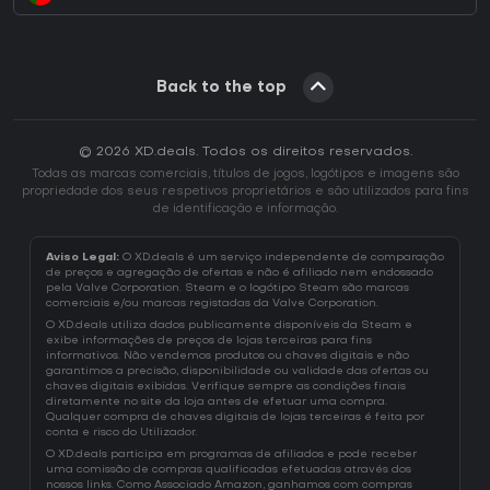
Back to the top
© 2026 XD.deals. Todos os direitos reservados.
Todas as marcas comerciais, títulos de jogos, logótipos e imagens são
propriedade dos seus respetivos proprietários e são utilizados para fins
de identificação e informação.
Aviso Legal:
O XD.deals é um serviço independente de comparação
de preços e agregação de ofertas e não é afiliado nem endossado
pela Valve Corporation. Steam e o logótipo Steam são marcas
comerciais e/ou marcas registadas da Valve Corporation.
O XD.deals utiliza dados publicamente disponíveis da Steam e
exibe informações de preços de lojas terceiras para fins
informativos. Não vendemos produtos ou chaves digitais e não
garantimos a precisão, disponibilidade ou validade das ofertas ou
chaves digitais exibidas. Verifique sempre as condições finais
diretamente no site da loja antes de efetuar uma compra.
Qualquer compra de chaves digitais de lojas terceiras é feita por
conta e risco do Utilizador.
O XD.deals participa em programas de afiliados e pode receber
uma comissão de compras qualificadas efetuadas através dos
nossos links. Como Associado Amazon, ganhamos com compras