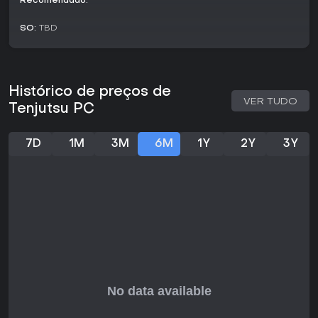
Recomendado:
variados e desafios crescentes. Sem opções multiplayer, o
foco permanece nas conquistas estratégicas solo dentro
SO:
TBD
da estrutura roguelike.
Factions and Mechanics
O jogo traz quatro sindicatos criminosos distintos, cada um
Histórico de preços de
dominando uma parte de Secret Garden City e oferecendo
VER TUDO
forças únicas que ditam sua estratégia. As mecânicas
Tenjutsu PC
permitem enfraquecer esses grupos com ataques precoces
ou deixá-los crescer para lutas mais duras depois.
7D
1M
3M
6M
1Y
2Y
3Y
Derrotar um sindicato libera melhorias na cidade, como
novas lojas para comprar equipamentos ou atalhos que
agilizam a navegação em runs futuras. Esse aspecto de
reconstrução se integra ao progresso roguelike, com
mudanças permanentes que adaptam o ambiente às suas
táticas favoritas.
Vale a pena jogar?
Com a rejogabilidade roguelike e combates exigentes,
Tenjutsu atrai fãs de action games estratégicos como Dead
Cells. A liberdade para definir a ordem dos sindicatos traz
decisões impactantes, ideal para quem busca
profundidade em sessões curtas e intensas. Se sistemas de