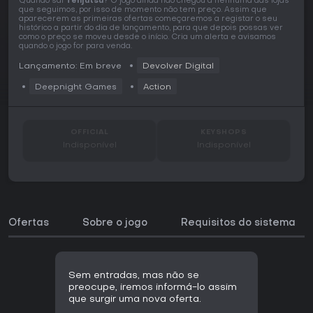
Quando sai
Tenjutsu
? O jogo ainda não chegou a nenhuma das lojas
que seguimos, por isso de momento não tem preço. Assim que
aparecerem as primeiras ofertas começaremos a registar o seu
histórico a partir do dia de lançamento, para que depois possas ver
como o preço se moveu desde o início. Cria um alerta e avisamos
quando o jogo for para venda.
Lançamento: Em breve
Devolver Digital
Deepnight Games
Action
OFFICIAL
KEYSHOPS
Indisponível
Indisponível
Ofertas
Sobre o jogo
Requisitos do sistema
Sem entradas, mas não se
preocupe, iremos informá-lo assim
que surgir uma nova oferta.