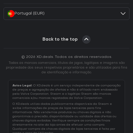
Como ativar uma CD Key Battle.net?
Portugal (EUR)
Back to the top
© 2026 XD.deals. Todos os direitos reservados.
Todas as marcas comerciais, títulos de jogos, logótipos e imagens são
propriedade dos seus respetivos proprietários e são utilizados para fins
de identificação e informação.
Aviso Legal:
O XD.deals é um serviço independente de comparação
de preços e agregação de ofertas e não é afiliado nem endossado
pela Valve Corporation. Steam e o logótipo Steam são marcas
comerciais e/ou marcas registadas da Valve Corporation.
O XD.deals utiliza dados publicamente disponíveis da Steam e
exibe informações de preços de lojas terceiras para fins
informativos. Não vendemos produtos ou chaves digitais e não
garantimos a precisão, disponibilidade ou validade das ofertas ou
chaves digitais exibidas. Verifique sempre as condições finais
diretamente no site da loja antes de efetuar uma compra.
Qualquer compra de chaves digitais de lojas terceiras é feita por