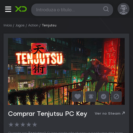
Todas
Início
Jogos
Action
Tenjutsu
Comprar Tenjutsu PC Key
Ver no Steam
★
★
★
★
★