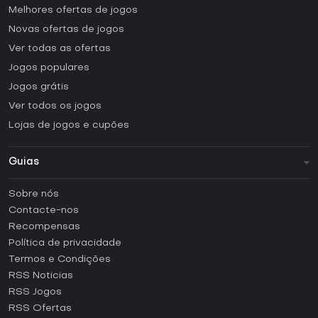
Melhores ofertas de jogos
Novas ofertas de jogos
Ver todas as ofertas
Jogos populares
Jogos grátis
Ver todos os jogos
Lojas de jogos e cupões
Guias
FAQ
Sobre nós
Guias e tutoriais
Contacte-nos
Como ativar uma CD Key Steam?
Recompensas
Como ativar uma CD Key Epic Games?
Política de privacidade
Termos e Condições
Como ativar uma CD Key GOG?
RSS Noticias
Como ativar uma CD Key Ubisoft Connect?
RSS Jogos
Como ativar uma CD Key EA App?
RSS Ofertas