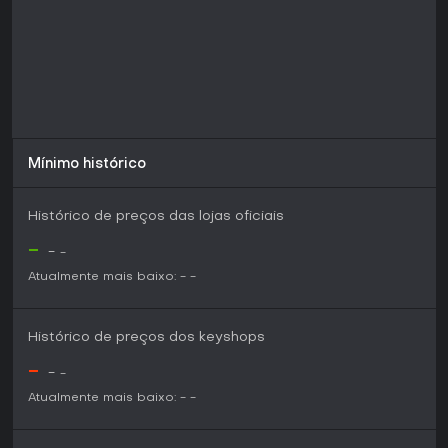
combate corpo a corpo rápidos e elementos de
construção urbana chamam sua atenção, o jogo promete
uma visão fresca do gênero no lançamento.
Mínimo histórico
Histórico de preços das lojas oficiais
-
-
-
Atualmente mais baixo:
-
-
Histórico de preços dos keyshops
-
-
-
Atualmente mais baixo:
-
-