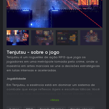
Tenjutsu - sobre o jogo
Tenjutsu é um roguelike de ação RPG que joga os
jogadores em uma metrópole tomada pelo crime, onde a
maestria em artes marciais se une a decisões estratégicas
em lutas intensas e aceleradas.
Jogabilidade
Em Tenjutsu, a essência está em dominar um sistema de
combate que exige reflexos ágeis e escolhas táticas. Você
explora as ruas movimentadas de Secret Garden City,
enfrentando ondas de inimigos de sindicatos rivais em
+Mais
combates corpo a corpo. A estrutura roguelike garante runs
únicas, com elementos gerados proceduralmente que