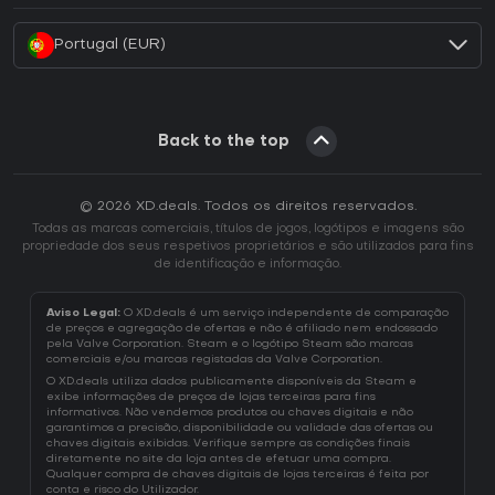
Portugal (EUR)
Back to the top
© 2026 XD.deals. Todos os direitos reservados.
Todas as marcas comerciais, títulos de jogos, logótipos e imagens são
propriedade dos seus respetivos proprietários e são utilizados para fins
de identificação e informação.
Aviso Legal:
O XD.deals é um serviço independente de comparação
de preços e agregação de ofertas e não é afiliado nem endossado
pela Valve Corporation. Steam e o logótipo Steam são marcas
comerciais e/ou marcas registadas da Valve Corporation.
O XD.deals utiliza dados publicamente disponíveis da Steam e
exibe informações de preços de lojas terceiras para fins
informativos. Não vendemos produtos ou chaves digitais e não
garantimos a precisão, disponibilidade ou validade das ofertas ou
chaves digitais exibidas. Verifique sempre as condições finais
diretamente no site da loja antes de efetuar uma compra.
Qualquer compra de chaves digitais de lojas terceiras é feita por
conta e risco do Utilizador.