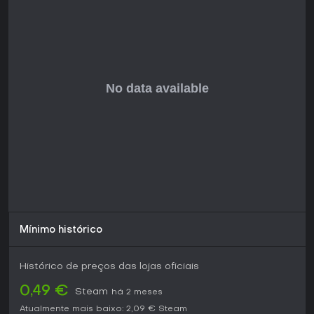
Para fãs de shooters top-down clássicos em busca de
nostalgia, TANK 2025 oferece uma experiência compacta,
fácil de pegar e zerar em uma sentada só. Sua duração
curta cabe em rotinas corridas, e o pixel art remete às
antigas máquinas de fliperama sem complicações
excessivas.
Se você curte combates baseados em reflexos e não se
importa com a falta de multiplayer ou sistemas profundos
de progressão, o jogo entrega bom custo-benefício com
seus níveis focados. Já quem procura conteúdo extenso ou
recursos modernos pode achá-lo breve demais. Sem
atualizações recentes, ele segue como uma opção direta
para doses rápidas de emoção arcade.
Mínimo histórico
Histórico de preços das lojas oficiais
0,49 €
Steam
há 2 meses
Atualmente mais baixo:
2,09 €
Steam