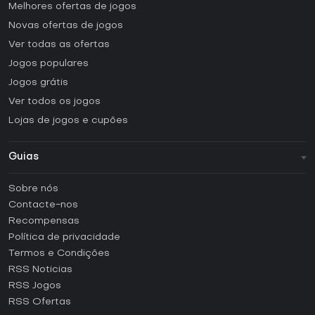
Melhores ofertas de jogos
Novas ofertas de jogos
Ver todas as ofertas
Jogos populares
Jogos grátis
Ver todos os jogos
Lojas de jogos e cupões
Guias
FAQ
Sobre nós
Guias e tutoriais
Contacte-nos
Como ativar uma CD Key Steam?
Recompensas
Como ativar uma CD Key Epic Games?
Política de privacidade
Termos e Condições
Como ativar uma CD Key GOG?
RSS Noticias
Como ativar uma CD Key Ubisoft Connect?
RSS Jogos
Como ativar uma CD Key EA App?
RSS Ofertas
Como ativar uma CD Key Battle.net?