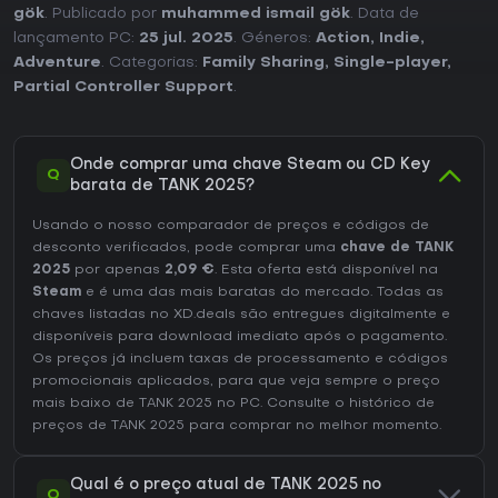
gök
. Publicado por
muhammed ismail gök
. Data de
lançamento PC:
25 jul. 2025
. Géneros:
Action
,
Indie
,
Adventure
. Categorias:
Family Sharing
,
Single-player
,
Partial Controller Support
.
Onde comprar uma chave Steam ou CD Key
Q
barata de TANK 2025?
Usando o nosso comparador de preços e códigos de
desconto verificados, pode comprar uma
chave de TANK
2025
por apenas
2,09 €
. Esta oferta está disponível na
Steam
e é uma das mais baratas do mercado. Todas as
chaves listadas no XD.deals são entregues digitalmente e
disponíveis para download imediato após o pagamento.
Os preços já incluem taxas de processamento e códigos
promocionais aplicados, para que veja sempre o preço
mais baixo de TANK 2025 no
PC
. Consulte o
histórico de
preços de TANK 2025
para comprar no melhor momento.
Qual é o preço atual de TANK 2025 no
Q