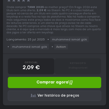
★
★
★
★
★
Onde comprar
TANK 2025
ao melhor preço? Em 9 ago. 2026 este
título tem uma oferta,
2,09 €
na Steam. No PC é o caso habitual,
porque só cerca de um título em cada quatro consegue oferta em
keyshop e o resto fica na loja da plataforma. Não há nada a comparar,
mas seguimos este preço todos os dias e mostramos como fica face
às leituras anteriores, e um alerta de preço avisa-te de cada
descida. No PC compras uma chave que ativas na Steam ou noutro
cliente, e é aqui que o mercado é mais largo, com mais de um quarto
dos jogos a ter oferta em keyshop.
Lançamento: 25 jul. 2025
muhammed ismail gök
muhammed ismail gök
Action
OFFICIAL
KEYSHOPS
2,09 €
Indisponível
Comprar agora
Ver histórico de preços