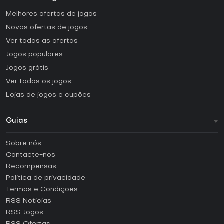
Melhores ofertas de jogos
Novas ofertas de jogos
Ver todas as ofertas
Jogos populares
Jogos grátis
Ver todos os jogos
Lojas de jogos e cupões
Guias
FAQ
Sobre nós
Guias e tutoriais
Contacte-nos
Como ativar uma CD Key Steam?
Recompensas
Como ativar uma CD Key Epic Games?
Política de privacidade
Termos e Condições
Como ativar uma CD Key GOG?
RSS Noticias
Como ativar uma CD Key Ubisoft Connect?
RSS Jogos
Como ativar uma CD Key EA App?