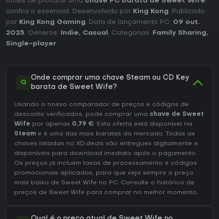
Antes de procurar uma
chave PC barata de Sweet Wife
,
confira o essencial. Desenvolvido por
King Kong
. Publicado
por
King Kong Gaming
. Data de lançamento PC:
09 out.
2025
. Géneros:
Indie
,
Casual
. Categorias:
Family Sharing
,
Single-player
.
Onde comprar uma chave Steam ou CD Key
Q
barata de Sweet Wife?
Usando o nosso comparador de preços e códigos de
desconto verificados, pode comprar uma
chave de Sweet
Wife
por apenas
0,79 €
. Esta oferta está disponível na
Steam
e é uma das mais baratas do mercado. Todas as
chaves listadas no XD.deals são entregues digitalmente e
disponíveis para download imediato após o pagamento.
Os preços já incluem taxas de processamento e códigos
promocionais aplicados, para que veja sempre o preço
mais baixo de Sweet Wife no
PC
. Consulte o
histórico de
preços de Sweet Wife
para comprar no melhor momento.
Qual é o preço atual de Sweet Wife no