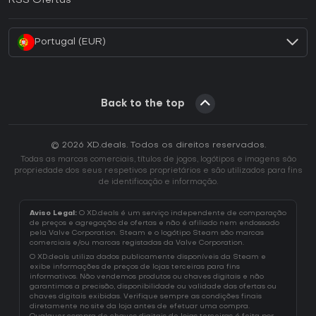
RSS Ofertas
Como ativar uma CD Key Battle.net?
Portugal (EUR)
Back to the top
© 2026 XD.deals. Todos os direitos reservados.
Todas as marcas comerciais, títulos de jogos, logótipos e imagens são
propriedade dos seus respetivos proprietários e são utilizados para fins
de identificação e informação.
Aviso Legal:
O XD.deals é um serviço independente de comparação
de preços e agregação de ofertas e não é afiliado nem endossado
pela Valve Corporation. Steam e o logótipo Steam são marcas
comerciais e/ou marcas registadas da Valve Corporation.
O XD.deals utiliza dados publicamente disponíveis da Steam e
exibe informações de preços de lojas terceiras para fins
informativos. Não vendemos produtos ou chaves digitais e não
garantimos a precisão, disponibilidade ou validade das ofertas ou
chaves digitais exibidas. Verifique sempre as condições finais
diretamente no site da loja antes de efetuar uma compra.