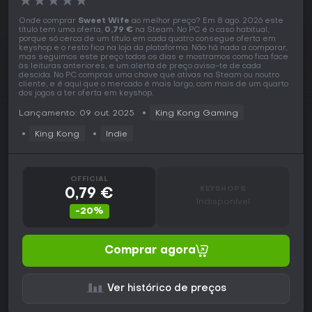
★
★
★
★
★
Onde comprar
Sweet Wife
ao melhor preço? Em 8 ago. 2026 este
título tem uma oferta,
0,79 €
na Steam. No PC é o caso habitual,
porque só cerca de um título em cada quatro consegue oferta em
keyshop e o resto fica na loja da plataforma. Não há nada a comparar,
mas seguimos este preço todos os dias e mostramos como fica face
às leituras anteriores, e um alerta de preço avisa-te de cada
descida. No PC compras uma chave que ativas na Steam ou noutro
cliente, e é aqui que o mercado é mais largo, com mais de um quarto
dos jogos a ter oferta em keyshop.
Lançamento: 09 out. 2025
King Kong Gaming
King Kong
Indie
OFFICIAL
KEYSHOPS
0,79 €
Indisponível
-20%
Comprar agora
Ver histórico de preços