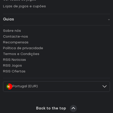
Lojas de jogos e cupões
Guias
FAQ
Sobre nós
Guias e tutoriais
Contacte-nos
Como ativar uma CD Key Steam?
Recompensas
Como ativar uma CD Key Epic Games?
Política de privacidade
Termos e Condições
Como ativar uma CD Key GOG?
RSS Noticias
Como ativar uma CD Key Ubisoft Connect?
RSS Jogos
Como ativar uma CD Key EA App?
RSS Ofertas
Como ativar uma CD Key Battle.net?
Portugal (EUR)
Back to the top