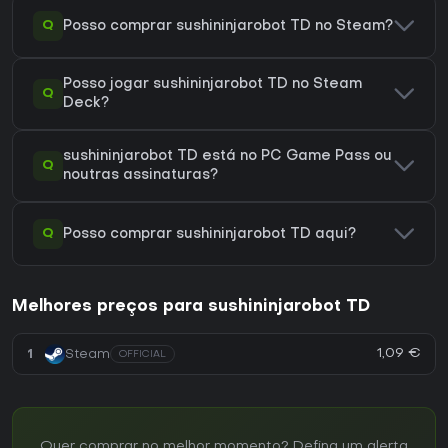
Q
Posso comprar sushininjarobot TD no Steam?
Posso jogar sushininjarobot TD no Steam
Q
Deck?
sushininjarobot TD está no PC Game Pass ou
Q
noutras assinaturas?
Q
Posso comprar sushininjarobot TD aqui?
Melhores preços para sushininjarobot TD
1,09 €
1
Steam
OFFICIAL
Quer comprar no melhor momento? Defina um alerta