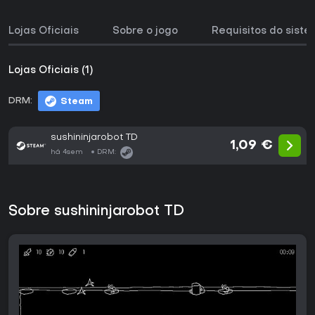
Lojas Oficiais
Sobre o jogo
Requisitos do sist
Lojas Oficiais (1)
DRM:
Steam
sushininjarobot TD
1,09 €
há 4sem
DRM:
Sobre sushininjarobot TD