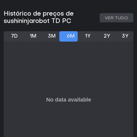
jogadores gerou atualizações rápidas que elevam
acessibilidade e diversão. Se você gosta de tower defense
leve sem multiplayer ou puzzles profundos, é uma ótima
Histórico de preços de
escolha para jogatinas solo casuais no PC.
VER TUDO
sushininjarobot TD PC
7D
1M
3M
6M
1Y
2Y
3Y