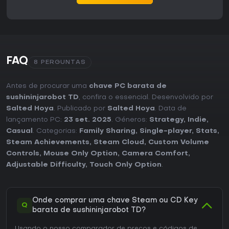
FAQ
8 PERGUNTAS
Antes de procurar uma
chave PC barata de
sushininjarobot TD
, confira o essencial. Desenvolvido por
Salted Hoya
. Publicado por
Salted Hoya
. Data de
lançamento PC:
23 set. 2025
. Géneros:
Strategy
,
Indie
,
Casual
. Categorias:
Family Sharing
,
Single-player
,
Stats
,
Steam Achievements
,
Steam Cloud
,
Custom Volume
Controls
,
Mouse Only Option
,
Camera Comfort
,
Adjustable Difficulty
,
Touch Only Option
.
Onde comprar uma chave Steam ou CD Key
Q
barata de sushininjarobot TD?
Usando o nosso comparador de preços e códigos de