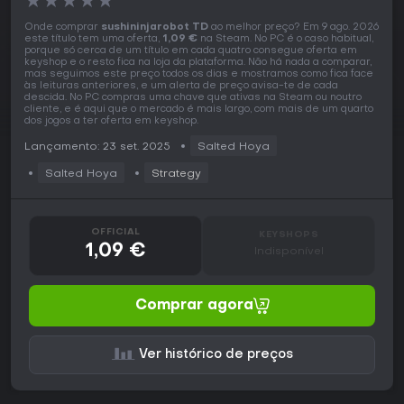
★
★
★
★
★
Onde comprar
sushininjarobot TD
ao melhor preço? Em 9 ago. 2026
este título tem uma oferta,
1,09 €
na Steam. No PC é o caso habitual,
porque só cerca de um título em cada quatro consegue oferta em
keyshop e o resto fica na loja da plataforma. Não há nada a comparar,
mas seguimos este preço todos os dias e mostramos como fica face
às leituras anteriores, e um alerta de preço avisa-te de cada
descida. No PC compras uma chave que ativas na Steam ou noutro
cliente, e é aqui que o mercado é mais largo, com mais de um quarto
dos jogos a ter oferta em keyshop.
Lançamento: 23 set. 2025
Salted Hoya
Salted Hoya
Strategy
OFFICIAL
KEYSHOPS
1,09 €
Indisponível
Comprar agora
Ver histórico de preços