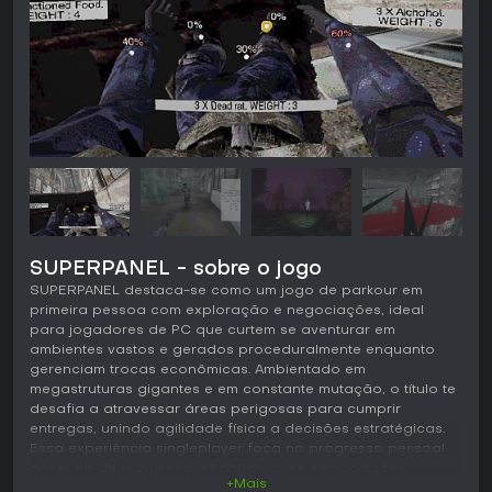
SUPERPANEL - sobre o jogo
SUPERPANEL destaca-se como um jogo de parkour em
primeira pessoa com exploração e negociações, ideal
para jogadores de PC que curtem se aventurar em
ambientes vastos e gerados proceduralmente enquanto
gerenciam trocas econômicas. Ambientado em
megastruturas gigantes e em constante mutação, o título te
desafia a atravessar áreas perigosas para cumprir
entregas, unindo agilidade física a decisões estratégicas.
Essa experiência singleplayer foca no progresso pessoal
por meio de movimentos habilidosos e negociações
+Mais
inteligentes, atraindo quem gosta de aventuras solo em