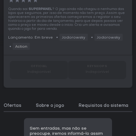
★
★
★
★
★
Quando sai
SUPERPANEL
? O jogo ainda não chegou a nenhuma das
lojas que seguimos, por isso de momento não tem preço. Assim que
aparecerem as primeiras ofertas começaremos a registar o seu
histórico a partir do dia de lançamento, para que depois possas ver
como o preço se moveu desde o início. Cria um alerta e avisamos
quando o jogo for para venda.
Lançamento: Em breve
Jodorowsky
Jodorowsky
Action
OFFICIAL
KEYSHOPS
Indisponível
Indisponível
Ofertas
Sobre o jogo
Requisitos do sistema
Sem entradas, mas não se
preocupe, iremos informá-lo assim