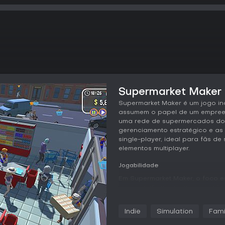
Supermarket Maker -
Supermarket Maker é um jogo i
assumem o papel de um empreen
uma rede de supermercados do ze
gerenciamento estratégico e a
single-player, ideal para fãs d
elementos multiplayer.
Jogabilidade
Em Supermarket Maker, o foco 
começando por uma mercearia s
jogadores cuidam de todos os a
layout da loja com áreas como
Indie
Simulation
Fami
depósitos, estacionamentos e esc