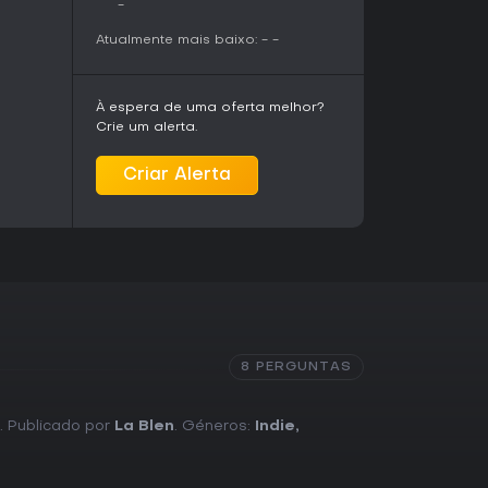
-
Atualmente mais baixo:
-
-
À espera de uma oferta melhor?
Crie um alerta.
Criar Alerta
8 PERGUNTAS
. Publicado por
La Blen
. Géneros:
Indie
,