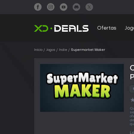
Ofertas
Jog
Início
Jogos
Indie
Supermarket Maker
Qu
se
of
de
qu
L