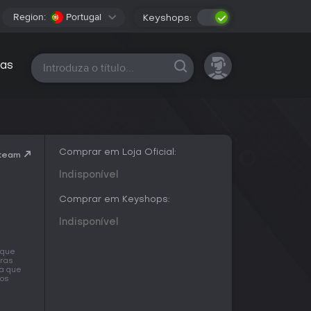
Region:
Portugal
Keyshops:
Todas as plataformas
as
Comprar em Loja Oficial:
Steam
Indisponível
Comprar em Keyshops:
Indisponível
 que
iras
ra que
mos