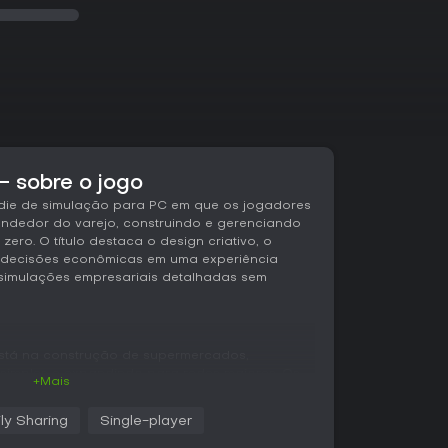
 sobre o jogo
ndie de simulação para PC em que os jogadores
dedor do varejo, construindo e gerenciando
ro. O título destaca o design criativo, o
s decisões econômicas em uma experiência
e simulações empresariais detalhadas sem
está na construção de supermercados,
imples e expandindo para redes maiores. Os
+Mais
spectos do negócio, incluindo o design do
 zonas de compras, padarias, açougues,
ly Sharing
Single-player
ritórios.