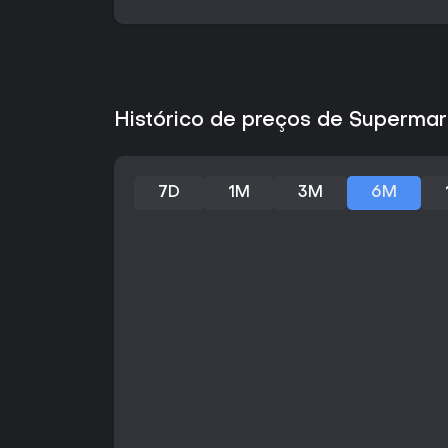
Histórico de preços de Superma
7D
1M
3M
6M