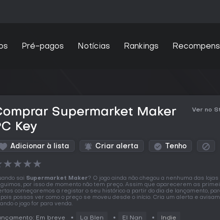
os
Pré-pagos
Notícias
Rankings
Recompens
Comprar Supermarket Maker
Ver no 
PC Key
Adicionar à lista
Criar alerta
Tenho
★
★
★
★
★
ando sai
Supermarket Maker
? O jogo ainda não chegou a nenhuma das lojas
guimos, por isso de momento não tem preço. Assim que aparecerem as prime
ertas começaremos a registar o seu histórico a partir do dia de lançamento, pa
pois possas ver como o preço se moveu desde o início. Cria um alerta e avisa
ando o jogo for para venda.
ançamento: Em breve
La Blen
El Nan
Indie