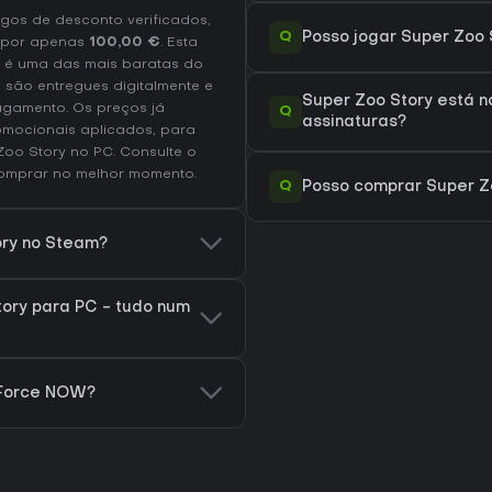
os de desconto verificados,
Q
Posso jogar Super Zoo
por apenas
100,00 €
. Esta
 é uma das mais baratas do
 são entregues digitalmente e
Super Zoo Story está 
agamento. Os preços já
Q
assinaturas?
omocionais aplicados, para
 Zoo Story no
PC
. Consulte o
omprar no melhor momento.
Q
Posso comprar Super Z
ory no Steam?
ory para PC - tudo num
eForce NOW?
y