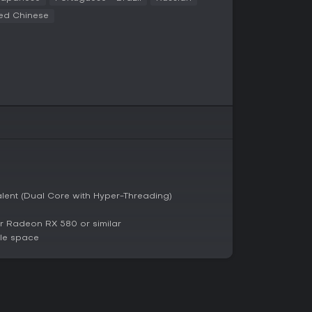
ersonagens da ilha trazem profundidade, já que
ied Chinese
 próprias. Desenvolver relacionamentos pode
rmar uma família, impactando o progresso do
idades para o seu zoológico.
a
eriência single-player, sem opções multiplayer
s separados. A jogabilidade se desenrola em um
cia o zoológico ao longo de estações que
ões ambientais que influenciam os cuidados
o ativo, com uma build alpha programada para
 Essa versão inicial permitirá construir e
valent (Dual Core with Hyper-Threading)
ndo os testes práticos. Os desenvolvedores
 refinando assets para garantir originalidade.
 Radeon RX 580 or similar
le space
adas com elementos de RPG, Super Zoo Story
 de gerenciamento e narrativa. O foco em
ização e construção comunitária atrai quem
, mas cativante. Com a alpha iminente
é o momento ideal para entrar se você quer