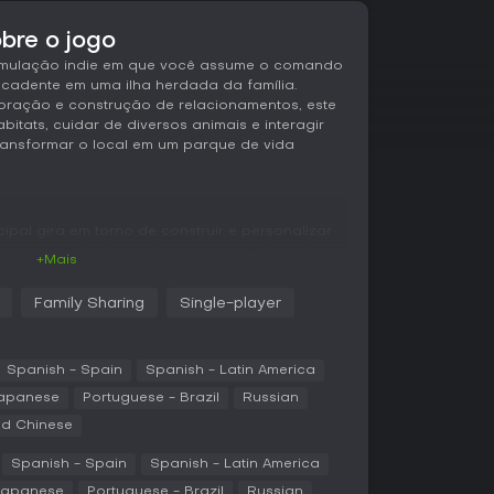
bre o jogo
imulação indie em que você assume o comando
ecadente em uma ilha herdada da família.
oração e construção de relacionamentos, este
habitats, cuidar de diversos animais e interagir
ansformar o local em um parque de vida
cipal gira em torno de construir e personalizar
de animais, desde criaturas comuns até espécies
+Mais
ê coleta recursos para fabricar decorações ou
ndo que cada habitat atenda às necessidades
Family Sharing
Single-player
omo alimentação adequada e cuidados médicos
idade.
ure-se em cavernas e outros pontos da ilha
Spanish - Spain
Spanish - Latin America
u fósseis de dinossauros. Um mecânica única
apanese
Portuguese - Brazil
Russian
s e dinossauros, criando padrões de cores e
ed Chinese
suas criaturas. Fora do zoológico, ajude os
anário, popule-o com vida marinha e auxilie na
Spanish - Spain
Spanish - Latin America
lecendo laços comunitários.
Japanese
Portuguese - Brazil
Russian