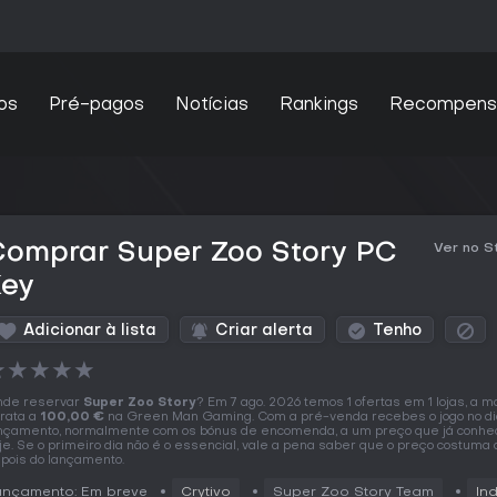
os
Pré-pagos
Notícias
Rankings
Recompens
Comprar Super Zoo Story PC
Ver no 
Key
Adicionar à lista
Criar alerta
Tenho
★
★
★
★
★
de reservar
Super Zoo Story
? Em 7 ago. 2026 temos 1 ofertas em 1 lojas, a m
rata a
100,00 €
na Green Man Gaming. Com a pré-venda recebes o jogo no di
nçamento, normalmente com os bónus de encomenda, a um preço que já conh
je. Se o primeiro dia não é o essencial, vale a pena saber que o preço costuma
pois do lançamento.
ançamento: Em breve
Crytivo
Super Zoo Story Team
Ind