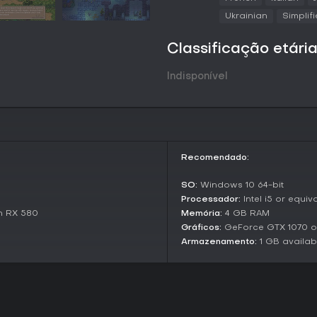
As interações com mais de 40 p
Ukrainian
Simplif
cada um tem rotinas e histórias
resultar em amizades ou até fo
jogo e liberando novas oportun
Classificação etári
Modos de Jogo
Indisponível
Super Zoo Story foca em uma exp
distintas ou modos competitivo
mundo aberto, onde você geren
mudam, adaptando-se a alteraç
com os animais e a exploração.
Recomendado:
Atualizações Atuais e Status
O jogo está em desenvolviment
SO:
Windows 10 64-bit
lançar no início de abril de 2026.
Processador:
Intel i5 or equi
personalizar zoológicos, inicia
n RX 580
Memória:
4 GB RAM
incorporaram feedback anterior,
Gráficos:
GeForce GTX 1070 or
Armazenamento:
1 GB availab
Vale a Pena Jogar?
Para fãs de simulações detalh
entrega uma mistura envolvente
cuidados com animais, personal
busca uma experiência relaxante
oferecendo acesso antecipado, 