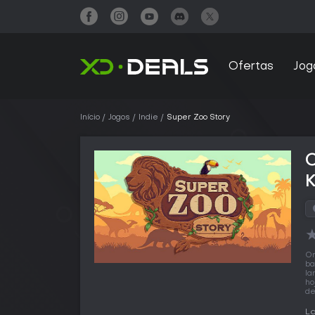
Ofertas
Jog
Início
Jogos
Indie
Super Zoo Story
On
ba
la
ho
de
L