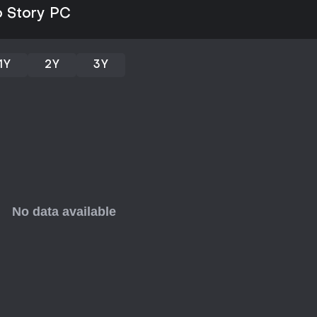
influenciar o futuro do jogo - 
o Story PC
preocupações iniciais sobre sem
frenética não é o seu estilo e vo
potencial com base em suas mec
1Y
2Y
3Y