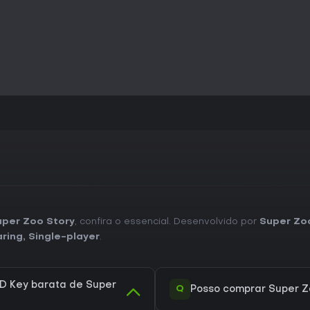
uper Zoo Story
, confira o essencial. Desenvolvido por
Super Zo
aring
,
Single-player
.
D Key barata de Super
Q
Posso comprar Super Z