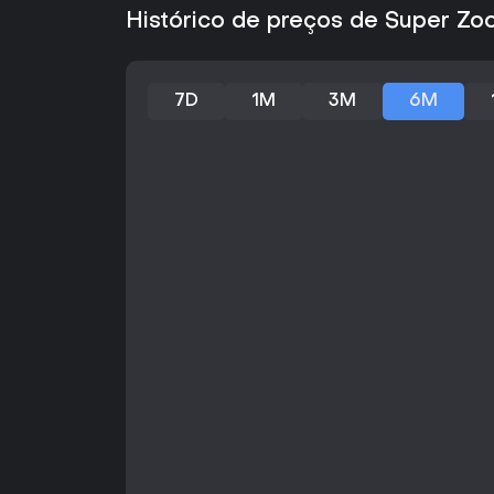
Histórico de preços de Super Zo
7D
1M
3M
6M