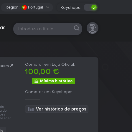
Region:
Portugal
Keyshops:
Todas as plataformas
as
Comprar em Loja Oficial:
Steam
100,00 €
Mínimo histórico
Comprar em Keyshops:
ais
Ver histórico de preços
a do
eces
 descer
ie