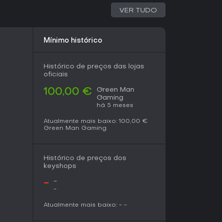
especialmente após a equipe resolver
VER TUDO
elhanças visuais com outros títulos. Se ação
cê gosta de nutrir mundos virtuais, este tem
ânicas centrais.
Mínimo histórico
Histórico de preços das lojas
oficiais
Green Man
100,00 €
Gaming
há 5 meses
Atualmente mais baixo:
100,00 €
Green Man Gaming
Histórico de preços dos
keyshops
-
-
-
Atualmente mais baixo:
-
-