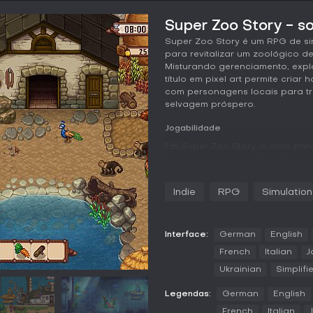
Super Zoo Story - so
Super Zoo Story é um RPG de s
para revitalizar um zoológico d
Misturando gerenciamento, expl
título em pixel art permite criar 
com personagens locais para tr
selvagem próspero.
Jogabilidade
Em Super Zoo Story, o ciclo prin
recintos para mais de 70 tipos 
exóticas e até dinossauros. Voc
os compra no mercado, garanti
Indie
RPG
Simulation
específicas dos habitantes, c
para manter altos níveis de felic
A exploração é essencial: avent
Interface:
German
English
para descobrir novos animais o
French
Italian
J
permite combinar DNA de animai
Ukrainian
Simplifi
aparências personalizadas para 
moradores a reconstruir um oce
Legendas:
German
English
adoção de pets pessoais, forta
French
Italian