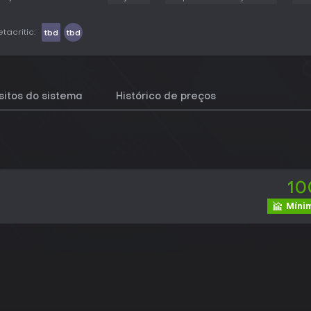
tacritic:
tbd
tbd
sitos do sistema
Histórico de preços
10
Mínim