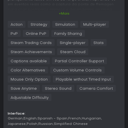
em eventos reais como a captura da ponte de Remagen
para criar confrontos intensos e dependentes de timing.
+Mais
Jogabilidade
Action
Strategy
Simulation
Multi-player
Em Sudden Strike 5, o ciclo principal gira em torno do
comando de unidades em batalhas em tempo real, com
PvP
Online PvP
Family Sharing
gerenciamento de suprimentos, posicionamento e timing
sendo fundamentais. Os jogadores controlam mais de 300
Steam Trading Cards
Single-player
Stats
unidades autênticas, incluindo mais de 190 veículos como o
Steam Achievements
Steam Cloud
tanque Sherman para os Aliados Ocidentais, o T-34 para as
forças soviéticas e o Messerschmitt Bf 109 para as tropas
Captions available
Partial Controller Support
alemãs, além de 110 tipos de infantaria. As mecânicas
incentivam superar os oponentes com reconhecimento,
Color Alternatives
Custom Volume Controls
sabotagem e captura de pontos-chave como quartéis de
campo, depósitos de suprimentos ou estações de trem,
Mouse Only Option
Playable without Timed Input
garantindo reforços ou interrompendo linhas inimigas.
Destruir pontes pode frear avanços, enquanto rotas
Save Anytime
Stereo Sound
Camera Comfort
alternativas e combinações de unidades enriquecem a
Adjustable Difficulty
estratégia.
Comandantes personalizáveis adaptam-se a estilos
variados, de investidas ofensivas a defesas sólidas ou
Interface:
German
English
Spanish - Spain
French
Hungarian
manobras táticas. Cada um traz habilidades únicas, como
lançar granadas de fumaça para cobertura ou melhorar a
Japanese
Polish
Russian
Simplified Chinese