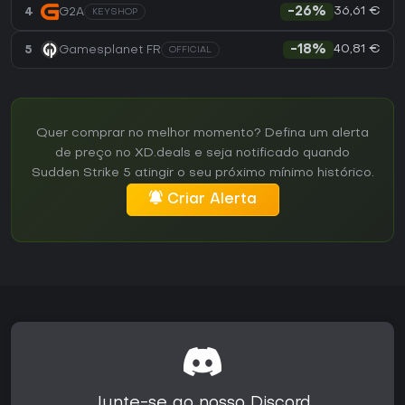
36,61 €
4
G2A
-26%
KEYSHOP
40,81 €
5
Gamesplanet FR
-18%
OFFICIAL
Quer comprar no melhor momento? Defina um alerta
de preço no XD.deals e seja notificado quando
Sudden Strike 5 atingir o seu próximo mínimo histórico.
Criar Alerta
Junte-se ao nosso Discord