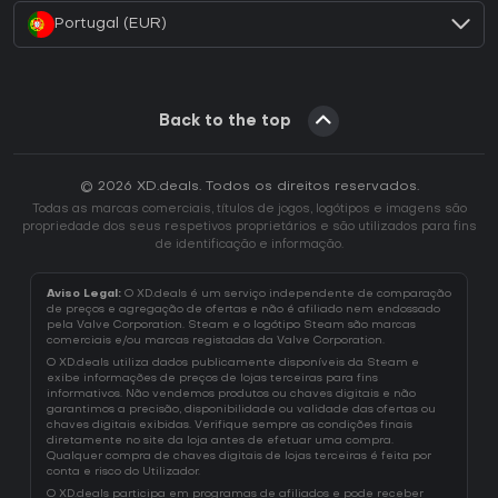
Portugal (EUR)
Back to the top
© 2026 XD.deals. Todos os direitos reservados.
Todas as marcas comerciais, títulos de jogos, logótipos e imagens são
propriedade dos seus respetivos proprietários e são utilizados para fins
de identificação e informação.
Aviso Legal:
O XD.deals é um serviço independente de comparação
de preços e agregação de ofertas e não é afiliado nem endossado
pela Valve Corporation. Steam e o logótipo Steam são marcas
comerciais e/ou marcas registadas da Valve Corporation.
O XD.deals utiliza dados publicamente disponíveis da Steam e
exibe informações de preços de lojas terceiras para fins
informativos. Não vendemos produtos ou chaves digitais e não
garantimos a precisão, disponibilidade ou validade das ofertas ou
chaves digitais exibidas. Verifique sempre as condições finais
diretamente no site da loja antes de efetuar uma compra.
Qualquer compra de chaves digitais de lojas terceiras é feita por
conta e risco do Utilizador.
O XD.deals participa em programas de afiliados e pode receber