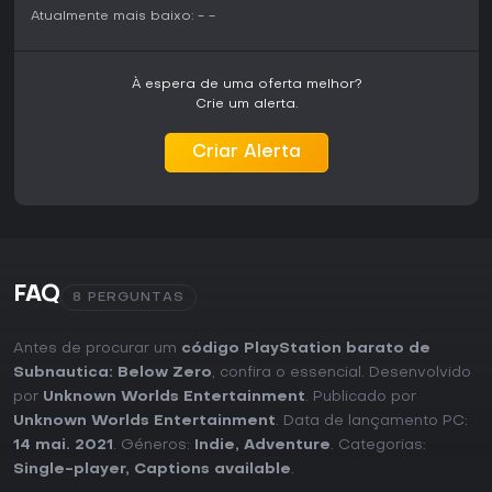
em ambientes misteriosos sem elementos competitivos, é
Atualmente mais baixo:
-
-
uma escolha sólida, embora fãs de atualizações
constantes possam preferir outros títulos.
À espera de uma oferta melhor?
Crie um alerta.
Criar Alerta
FAQ
8 PERGUNTAS
Antes de procurar um
código PlayStation barato de
Subnautica: Below Zero
, confira o essencial. Desenvolvido
por
Unknown Worlds Entertainment
. Publicado por
Unknown Worlds Entertainment
. Data de lançamento PC:
14 mai. 2021
. Géneros:
Indie
,
Adventure
. Categorias:
Single-player
,
Captions available
.