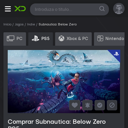
Todas
Início
Jogos
Indie
Subnautica: Below Zero
PC
PS5
Xbox & PC
Nintendo S
Comprar Subnautica: Below Zero