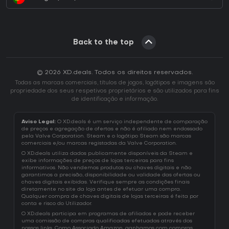
Back to the top
© 2026 XD.deals. Todos os direitos reservados.
Todas as marcas comerciais, títulos de jogos, logótipos e imagens são
propriedade dos seus respetivos proprietários e são utilizados para fins
de identificação e informação.
Aviso Legal:
O XD.deals é um serviço independente de comparação
de preços e agregação de ofertas e não é afiliado nem endossado
pela Valve Corporation. Steam e o logótipo Steam são marcas
comerciais e/ou marcas registadas da Valve Corporation.
O XD.deals utiliza dados publicamente disponíveis da Steam e
exibe informações de preços de lojas terceiras para fins
informativos. Não vendemos produtos ou chaves digitais e não
garantimos a precisão, disponibilidade ou validade das ofertas ou
chaves digitais exibidas. Verifique sempre as condições finais
diretamente no site da loja antes de efetuar uma compra.
Qualquer compra de chaves digitais de lojas terceiras é feita por
conta e risco do Utilizador.
O XD.deals participa em programas de afiliados e pode receber
uma comissão de compras qualificadas efetuadas através dos
nossos links. Como Associado Amazon, ganhamos com compras