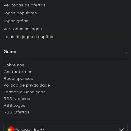
Ver todas as ofertas
Jogos populares
Jogos grátis
Ver todos os jogos
Lojas de jogos e cupões
Guias
FAQ
Sobre nós
Guias e tutoriais
Contacte-nos
Como ativar uma CD Key Steam?
Recompensas
Como ativar uma CD Key Epic Games?
Política de privacidade
Termos e Condições
Como ativar uma CD Key GOG?
RSS Noticias
Como ativar uma CD Key Ubisoft Connect?
RSS Jogos
Como ativar uma CD Key EA App?
RSS Ofertas
Como ativar uma CD Key Battle.net?
Portugal (EUR)