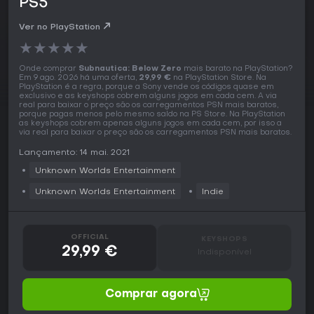
PS5
Ver no PlayStation
★
★
★
★
★
Onde comprar
Subnautica: Below Zero
mais barato na PlayStation?
Em 9 ago. 2026 há uma oferta,
29,99 €
na PlayStation Store. Na
PlayStation é a regra, porque a Sony vende os códigos quase em
exclusivo e as keyshops cobrem alguns jogos em cada cem. A via
real para baixar o preço são os carregamentos PSN mais baratos,
porque pagas menos pelo mesmo saldo na PS Store. Na PlayStation
as keyshops cobrem apenas alguns jogos em cada cem, por isso a
via real para baixar o preço são os carregamentos PSN mais baratos.
Lançamento: 14 mai. 2021
Unknown Worlds Entertainment
Unknown Worlds Entertainment
Indie
OFFICIAL
KEYSHOPS
29,99 €
Indisponível
Comprar agora