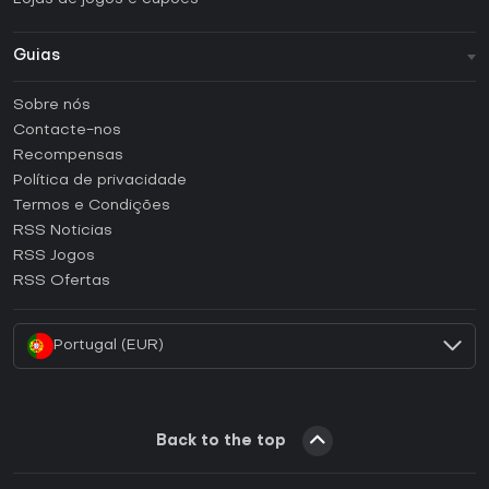
Guias
FAQ
Sobre nós
Guias e tutoriais
Contacte-nos
Como ativar uma CD Key Steam?
Recompensas
Como ativar uma CD Key Epic Games?
Política de privacidade
Termos e Condições
Como ativar uma CD Key GOG?
RSS Noticias
Como ativar uma CD Key Ubisoft Connect?
RSS Jogos
Como ativar uma CD Key EA App?
RSS Ofertas
Como ativar uma CD Key Battle.net?
Portugal (EUR)
Back to the top