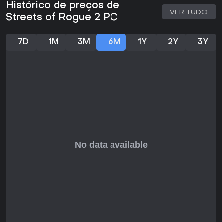
Mecânicas como ambientes destrutíveis permitem alterar o
Histórico de preços de
cenário, explodindo prédios ou modificando o terreno para
VER TUDO
Streets of Rogue 2 PC
vantagens estratégicas. Veículos trazem mobilidade, de
carros a opções mais exóticas, facilitando a exploração
do mapa gigantesco.
7D
1M
3M
6M
1Y
2Y
3Y
Classes com habilidades especializadas
Vasta variedade de armas e gadgets
Geração procedural de mundo
Comportamentos de NPCs guiados por IA
Vale a Pena Jogar?
Como título em desenvolvimento com lançamento previsto
para 2026, Streets of Rogue 2 ainda não foi lançado,
limitando o feedback direto a prévias e demos. O primeiro
Streets of Rogue recebeu aclamação crítica, com média de
81 em 24 análises, consolidando-se como um hit de culto
entre fãs de sandbox.
Se você curte roguelike RPGs abertos com forte ênfase em
simulação, como Rimworld ou Kenshi, o foco desta
sequência em criatividade sem limites e diversão sistêmica
torna-o uma promessa imperdível. O feedback da
comunidade durante o desenvolvimento moldou sua
ambição, indicando alta rejogabilidade para quem gosta