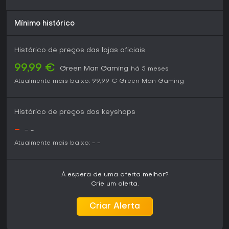
de criar suas próprias aventuras. Aguarde o lançamento
para conferir se cumpre o hype, especialmente se caos co-
op ou experimentação solo for o seu estilo.
Mínimo histórico
Histórico de preços das lojas oficiais
99,99 €
Green Man Gaming
há 5 meses
Atualmente mais baixo:
99,99 €
Green Man Gaming
Histórico de preços dos keyshops
-
-
-
Atualmente mais baixo:
-
-
À espera de uma oferta melhor?
Crie um alerta.
Criar Alerta