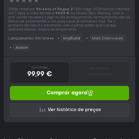
★
★
★
★
★
Onde reservar
Streets of Rogue 2
? Em 6 ago. 2026 temos 1 ofertas
em 1 lojas, a mais barata a
99,99 €
na Green Man Gaming. Com a
pré-venda recebes o jogo no dia do lançamento, normalmente com os
bónus de encomenda, a um preço que já conheces hoje. Se o
primeiro dia não é o essencial, vale a pena saber que o preço
costuma descer depois do lançamento.
Lançamento: Em breve
tinyBuild
Matt Dabrowski
Action
OFFICIAL
KEYSHOPS
99,99 €
Indisponível
Comprar agora
Ver histórico de preços