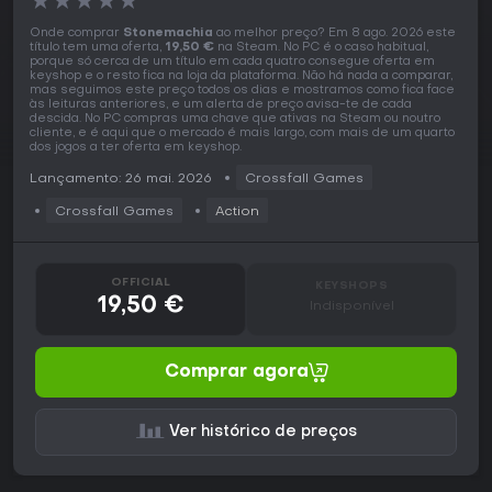
★
★
★
★
★
Onde comprar
Stonemachia
ao melhor preço? Em 8 ago. 2026 este
título tem uma oferta,
19,50 €
na Steam. No PC é o caso habitual,
porque só cerca de um título em cada quatro consegue oferta em
keyshop e o resto fica na loja da plataforma. Não há nada a comparar,
mas seguimos este preço todos os dias e mostramos como fica face
às leituras anteriores, e um alerta de preço avisa-te de cada
descida. No PC compras uma chave que ativas na Steam ou noutro
cliente, e é aqui que o mercado é mais largo, com mais de um quarto
dos jogos a ter oferta em keyshop.
Lançamento: 26 mai. 2026
Crossfall Games
Crossfall Games
Action
OFFICIAL
KEYSHOPS
19,50 €
Indisponível
Comprar agora
Ver histórico de preços