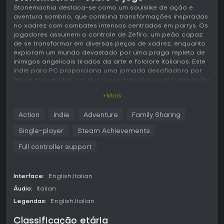
Stonemachia destaca-se como um soulslike de ação e
aventura sombrio, que combina transformações inspiradas
no xadrez com combates intensos centrados em parrys. Os
jogadores assumem o controle de Zefiro, um peão capaz
de se transformar em diversas peças de xadrez, enquanto
exploram um mundo devastado por uma praga repleto de
inimigos angelicais tirados da arte e folclore italianos. Este
indie para PC proporciona uma jornada desafiadora por
terras esquecidas, em que o uso estratégico de habilidades
e escudos é essencial para a sobrevivência.
+Mais
Jogabilidade
Action
Indie
Adventure
Family Sharing
Em Stonemachia, o ciclo principal gira em torno de
exploração e combates dentro de uma estrutura soulslike.
Single-player
Steam Achievements
Zefiro começa como peão, mas desbloqueia
transformações em outras peças de xadrez, cada uma com
Full controller support
habilidades únicas que mudam a abordagem das lutas. Por
exemplo, essas mudanças oferecem conjuntos de
armaduras diferentes, com movimentos especializados que
Interface:
English
Italian
destacam a mecânica de parry para contra-atacar os
Áudio:
Italian
inimigos de forma eficaz.
Legendas:
English
Italian
O combate segue o estilo hack-and-slash, com ênfase em
bloquear no momento exato e ripostar contra anjos
Classificação etária