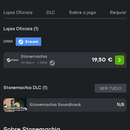
Lojas Oficiais
DLC
Sobre o jogo
Requisit
Lojas Oficiais (1)
DRM:
Steam
Stonemachia
19,50 €
há 4sem
DRM:
Stonemachia DLC (1)
VER TUDO
Stonemachia Soundtrack
N/A