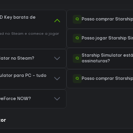
D Key barata de
Q
Posso comprar Starshi
d no Steam e comece a jogar
Q
Posso jogar Starship S
Starship Simulator est
Q
ulator no Steam?
assinaturas?
lator para PC - tudo
Q
Posso comprar Starship
 GeForce NOW?
tor