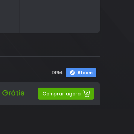
DRM:
Steam
Grátis
Comprar agora