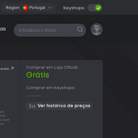
Region:
Portugal
Keyshops:
Todas as plataformas
as
Comprar em Loja Oficial:
Steam
Grátis
Comprar em Keyshops:
Ver histórico de preços
que
iras
ra que
mos