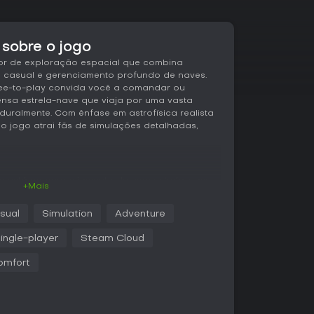
 sobre o jogo
dor de exploração espacial que combina
 casual e gerenciamento profundo de naves.
 free-to-play convida você a comandar ou
ensa estrela-nave que viaja por uma vasta
uralmente. Com ênfase em astrofísica realista
o jogo atrai fãs de simulações detalhadas,
cia está no gerenciamento de uma estrela-nave
+Mais
lorações espaciais. Você escolhe um papel
cer, Tactical Officer, Engineer, Doctor, Morale
sual
Simulation
Adventure
com responsabilidades únicas. Por exemplo, um
rastreando cabos e consertando sistemas,
ingle-player
Steam Cloud
lisa varreduras planetárias e artefatos.
omfort
 de recursos como combustível, comida e saúde
lui lançar sondas para coletar amostras em
s materiais ou tecnologias - com riscos
com raças alienígenas exige escolhas em