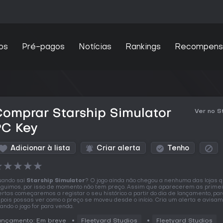
os
Pré-pagos
Notícias
Rankings
Recompens
omprar Starship Simulator
Ver no 
PC Key
Adicionar à lista
Criar alerta
Tenho
★
★
★
★
★
ando sai
Starship Simulator
? O jogo ainda não chegou a nenhuma das lojas 
guimos, por isso de momento não tem preço. Assim que aparecerem as prime
ertas começaremos a registar o seu histórico a partir do dia de lançamento, pa
pois possas ver como o preço se moveu desde o início. Cria um alerta e avisa
ando o jogo for para venda.
ançamento: Em breve
Fleetyard Studios
Fleetyard Studios