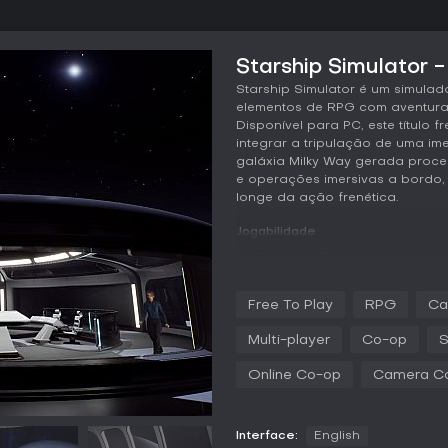
Starship Simulator -
Starship Simulator é um simula
elementos de RPG com aventura
Disponível para PC, este título
integrar a tripulação de uma im
galáxia Milky Way gerada proced
e operações imersivas a bordo, 
longe da ação frenética.
Jogabilidade
Em Starship Simulator, a essên
da classe Magellan durante exp
como Captain, Pilot, Science Offi
Free To Play
RPG
Ca
Officer ou Passenger, cada um 
Engineer cuida da manutenção 
Multi-player
Co-op
S
enquanto um Science Officer ana
Online Co-op
Camera C
O foco recai no gerenciamento
da tripulação. A exploração inc
planetas, que podem trazer novo
envolvidos. O primeiro contato 
Interface:
English