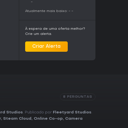
-
Atualmente mais baixo:
-
-
À espera de uma oferta melhor?
Crie um alerta.
Criar Alerta
8 PERGUNTAS
ard Studios
. Publicado por
Fleetyard Studios
.
r
,
Steam Cloud
,
Online Co-op
,
Camera