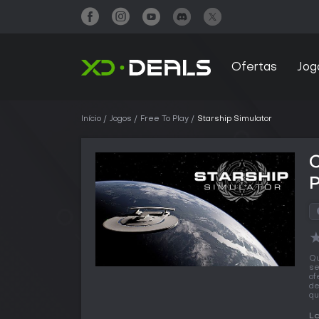
Ofertas
Jog
Início
Jogos
Free To Play
Starship Simulator
C
Qu
se
of
de
qu
L