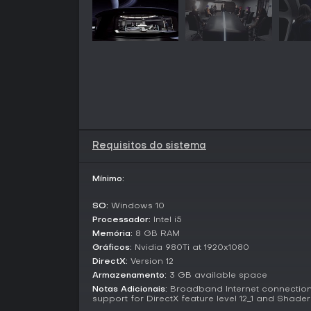
Requisitos do sistema
Mínimo:
SO:
Windows 10
Processador:
Intel i5
Memória:
8 GB RAM
Gráficos:
Nvidia 980Ti at 1920x1080
DirectX:
Version 12
Armazenamento:
3 GB available space
Notas Adicionais:
Broadband Internet connection;
support for DirectX feature level 12_1 and Shade