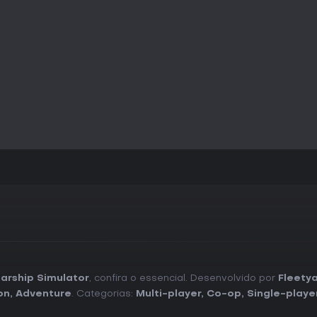
arship Simulator
, confira o essencial. Desenvolvido por
Fleety
on
,
Adventure
. Categorias:
Multi-player
,
Co-op
,
Single-playe