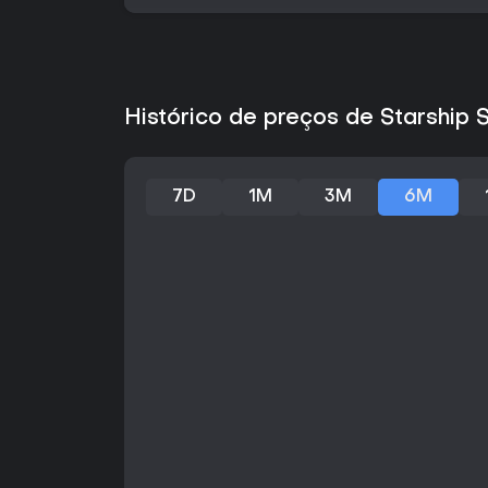
Histórico de preços de Starship 
7D
1M
3M
6M