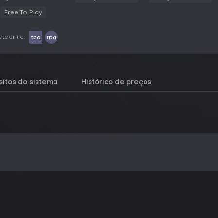
Free To Play
tacritic:
tbd
tbd
sitos do sistema
Histórico de preços