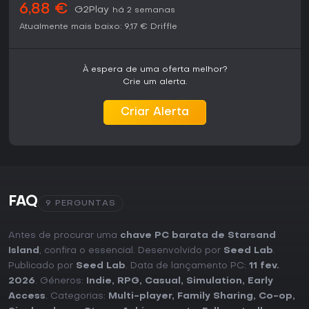
6,88 €
G2Play
há 2 semanas
Atualmente mais baixo:
9,17 €
Driffle
À espera de uma oferta melhor?
Crie um alerta.
Criar Alerta
FAQ
9 PERGUNTAS
Antes de procurar uma
chave PC barata de Starsand
Island
, confira o essencial. Desenvolvido por
Seed Lab
.
Publicado por
Seed Lab
. Data de lançamento PC:
11 fev.
2026
. Géneros:
Indie
,
RPG
,
Casual
,
Simulation
,
Early
Access
. Categorias:
Multi-player
,
Family Sharing
,
Co-op
,