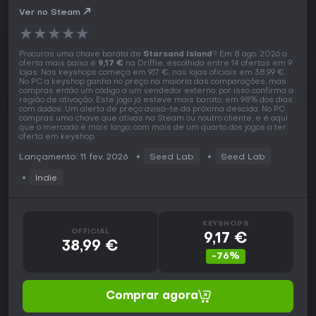
Ver no Steam
★
★
★
★
★
Procuras uma chave barata de
Starsand Island
? Em 8 ago. 2026 a
oferta mais baixa é
9,17 €
na Driffle, escolhida entre 14 ofertas em 9
lojas. Nas keyshops começa em 9,17 €, nas lojas oficiais em 38,99 €.
No PC a keyshop ganha no preço na maioria das comparações, mas
compras então um código a um vendedor externo, por isso confirma a
região de ativação. Este jogo já esteve mais barato, em 98% dos dias
com dados. Um alerta de preço avisa-te da próxima descida. No PC
compras uma chave que ativas na Steam ou noutro cliente, e é aqui
que o mercado é mais largo, com mais de um quarto dos jogos a ter
oferta em keyshop.
Lançamento: 11 fev. 2026
Seed Lab
Seed Lab
Indie
KEYSHOPS
OFFICIAL
9,17 €
38,99 €
-76%
Comprar agora