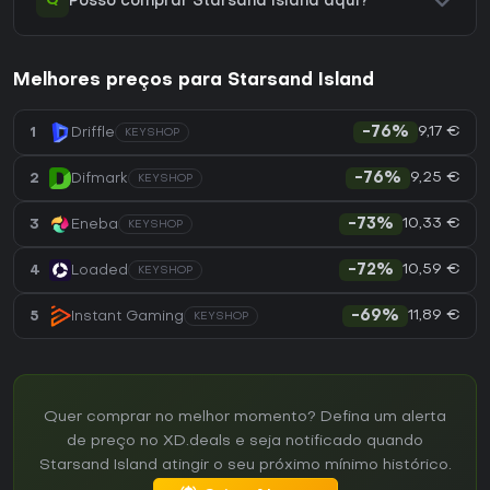
Q
Posso comprar Starsand Island aqui?
Melhores preços para Starsand Island
9,17 €
1
Driffle
-76%
KEYSHOP
9,25 €
2
Difmark
-76%
KEYSHOP
10,33 €
3
Eneba
-73%
KEYSHOP
10,59 €
4
Loaded
-72%
KEYSHOP
11,89 €
5
Instant Gaming
-69%
KEYSHOP
Quer comprar no melhor momento? Defina um alerta
de preço no XD.deals e seja notificado quando
Starsand Island atingir o seu próximo mínimo histórico.