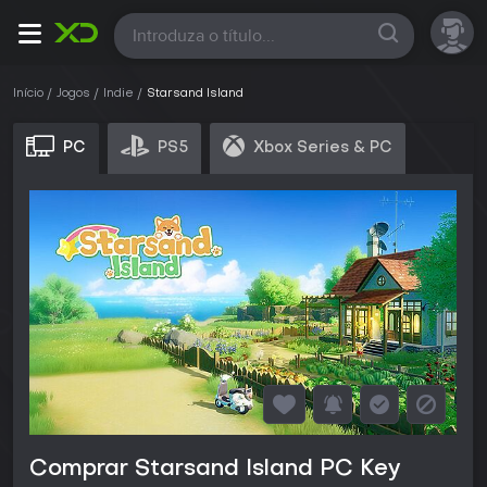
Todas
Início
Jogos
Indie
Starsand Island
PC
PS5
Xbox Series & PC
Comprar Starsand Island PC Key