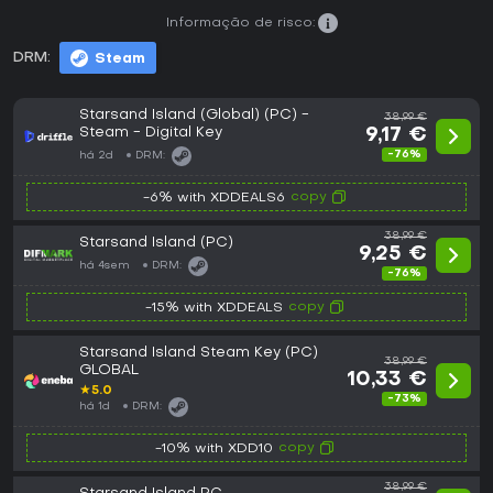
Informação de risco:
DRM:
Steam
Starsand Island (Global) (PC) -
38,99 €
Steam - Digital Key
9,17 €
-76%
há 2d
DRM:
copy
-6% with XDDEALS6
38,99 €
Starsand Island (PC)
9,25 €
há 4sem
DRM:
-76%
copy
-15% with XDDEALS
Starsand Island Steam Key (PC)
38,99 €
GLOBAL
10,33 €
★
5.0
-73%
há 1d
DRM:
copy
-10% with XDD10
38,99 €