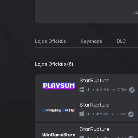
Me
Lojas Oficiais
Keyshops
DLC
Lojas Oficiais (8)
StarRupture
há 14h
+1
DRM:
StarRupture
há 4d
+1
DRM:
StarRupture