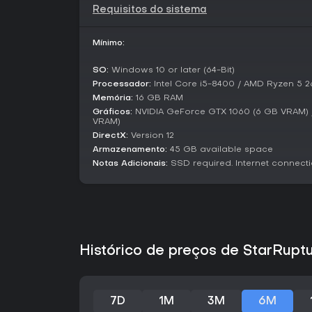
Requisitos do sistema
Mínimo:
SO:
Windows 10 or later (64-Bit)
Processador:
Intel Core i5-8400 / AMD Ryzen 5 
Memória:
16 GB RAM
Gráficos:
NVIDIA GeForce GTX 1060 (6 GB VRAM)
VRAM)
DirectX:
Version 12
Armazenamento:
45 GB available space
Notas Adicionais:
SSD required. Internet connectio
Histórico de preços de StarRupt
7D
1M
3M
6M