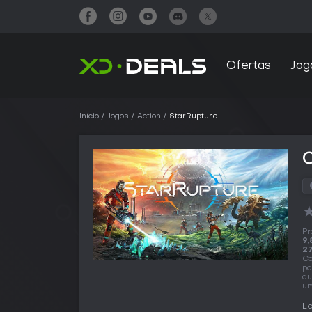
Ofertas
Jog
Início
Jogos
Action
StarRupture
Pr
9,
27
Co
po
qu
um
La