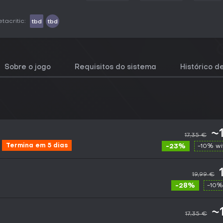
tacritic:
tbd
tbd
Sobre o jogo
Requisitos do sistema
Histórico d
~
17,35 €
Termina em 5 dias
-23%
-10% w
19,99 €
-28%
-10%
~
17,35 €