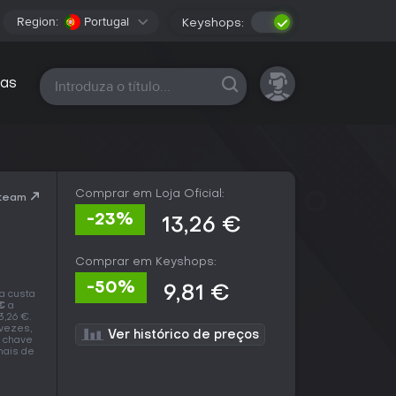
Region:
Portugal
Keyshops:
Todas as plataformas
as
Comprar em Loja Oficial:
Steam
-23%
13,26 €
Comprar em Keyshops:
-50%
9,81 €
a custa
€
a
3,26 €.
vezes,
Ver histórico de preços
a chave
mais de