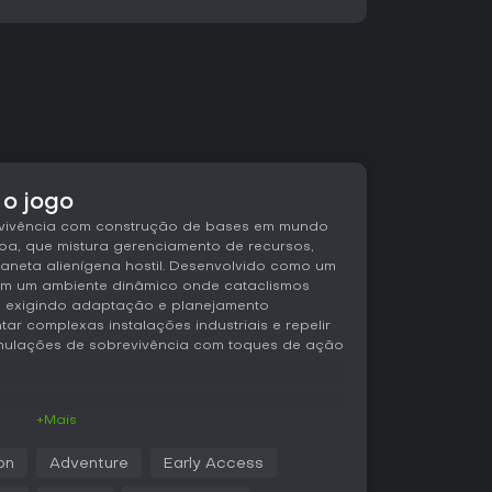
 o jogo
evivência com construção de bases em mundo
oa, que mistura gerenciamento de recursos,
neta alienígena hostil. Desenvolvido como um
ga em um ambiente dinâmico onde cataclismos
, exigindo adaptação e planejamento
ar complexas instalações industriais e repelir
imulações de sobrevivência com toques de ação
+Mais
l gira em torno de exploração, coleta de
m meio a perigos ambientais. Você começa
on
Adventure
Early Access
eração procedural, repleto de recursos e
 e o processamento de materiais sustentam o