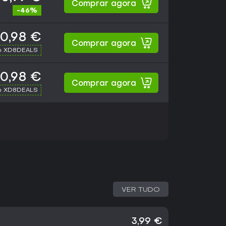
Comprar agora
-46%
10,98 €
Comprar agora
h XD8DEALS
10,98 €
Comprar agora
h XD8DEALS
VER TUDO
3,99 €