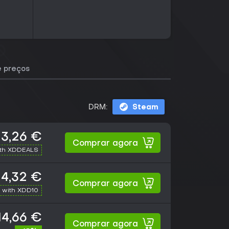
e preços
DRM:
Steam
13,26 €
Comprar agora
ith XDDEALS
14,32 €
Comprar agora
 with XDD10
14,66 €
Comprar agora