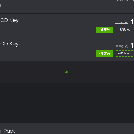
 CD Key
19,99 €
-45%
-8% wit
 CD Key
19,99 €
-45%
-8% wit
+Mais
r Pack