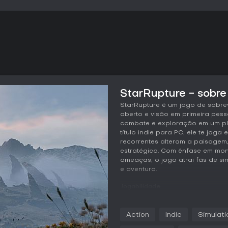
StarRupture - sobre
StarRupture é um jogo de sobr
aberto e visão em primeira pess
combate e exploração em um pla
título indie para PC, ele te jo
recorrentes alteram a paisagem
estratégico. Com ênfase em mont
ameaças, o jogo atrai fãs de s
e aventura.
Jogabilidade
Em StarRupture, o ciclo principa
recursos e expansão da base e
Action
Indie
Simulati
mapeando um vasto mundo com g
locais escondidos. A mineração