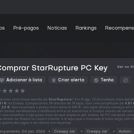
os
Pré-pagos
Notícias
Rankings
Recompens
Comprar StarRupture PC Key
Ver no 
Adicionar à lista
Criar alerta
Tenho
★
★
★
★
★
ocuras uma chave barata de
StarRupture
? Em 8 ago. 2026 a chave mais barat
81 €
na Eneba. Comparamos 39 ofertas de 19 lojas, com uma amplitude de
9,81 
,22 €
. Nas keyshops o preço mais baixo é 9,81 €, nas lojas oficiais começa em 1
m tantos vendedores a distância entre os extremos é muitas vezes de várias 
r isso escolher a loja pesa mais do que esperar por saldos. No PC compras um
e ativas na Steam ou noutro cliente, e é aqui que o mercado é mais largo, com 
 quarto dos jogos a ter oferta em keyshop.
nçamento: 06 jan. 2026
Creepy Jar
Creepy Jar
Action