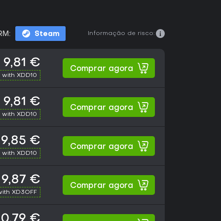
Informação de risco:
RM:
Steam
9,81 €
Comprar agora
 with XDD10
9,81 €
Comprar agora
 with XDD10
9,85 €
Comprar agora
 with XDD10
9,87 €
Comprar agora
with XD3OFF
10,79 €