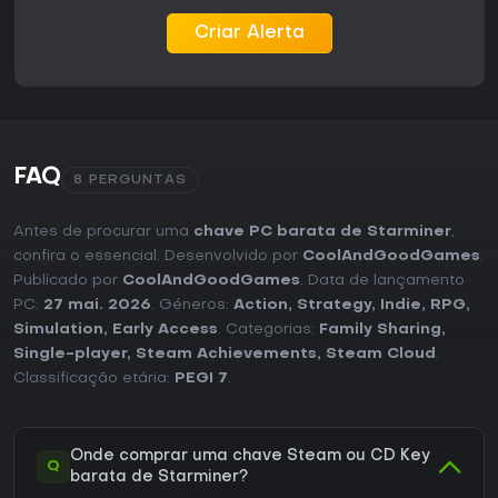
Criar Alerta
FAQ
8 PERGUNTAS
Antes de procurar uma
chave PC barata de Starminer
,
confira o essencial. Desenvolvido por
CoolAndGoodGames
.
Publicado por
CoolAndGoodGames
. Data de lançamento
PC:
27 mai. 2026
. Géneros:
Action
,
Strategy
,
Indie
,
RPG
,
Simulation
,
Early Access
. Categorias:
Family Sharing
,
Single-player
,
Steam Achievements
,
Steam Cloud
.
Classificação etária:
PEGI 7
.
Onde comprar uma chave Steam ou CD Key
Q
barata de Starminer?