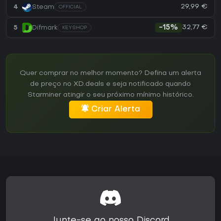
29,99 €
4
Steam
OFFICIAL
32,77 €
5
Difmark
-15%
KEYSHOP
Quer comprar no melhor momento? Defina um alerta
de preço no XD.deals e seja notificado quando
Starminer atingir o seu próximo mínimo histórico.
Criar Alerta
Junte-se ao nosso Discord