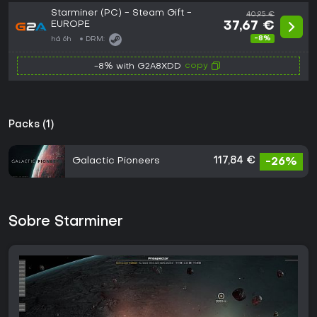
Starminer (PC) - Steam Gift -
40,95 €
EUROPE
37,67 €
-8%
há 6h
DRM:
copy
-8% with G2A8XDD
Packs (1)
Galactic Pioneers
117,84 €
-26%
Sobre Starminer