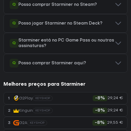
Q
Posso comprar Starminer no Steam?
Q
Posso jogar Starminer no Steam Deck?
Starminer está no PC Game Pass ou noutras
Q
assinaturas?
Q
Posso comprar Starminer aqui?
Melhores preços para Starminer
29,24 €
1
G2Play
-8%
KEYSHOP
29,24 €
2
Kinguin
-8%
KEYSHOP
29,55 €
3
G2A
-8%
KEYSHOP