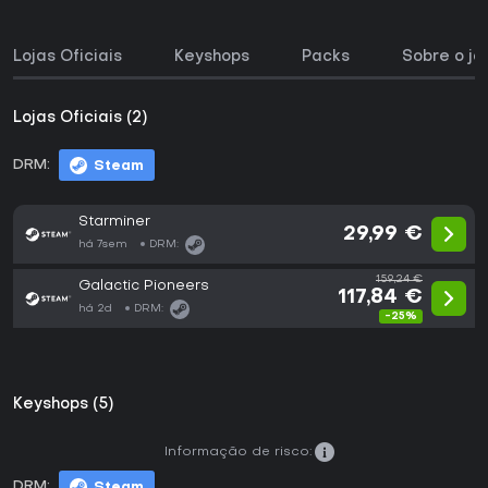
Lojas Oficiais
Keyshops
Packs
Sobre o jo
Lojas Oficiais (2)
DRM:
Steam
Starminer
29,99 €
há 7sem
DRM:
159,24 €
Galactic Pioneers
117,84 €
há 2d
DRM:
-25%
Keyshops (5)
Informação de risco:
DRM:
Steam