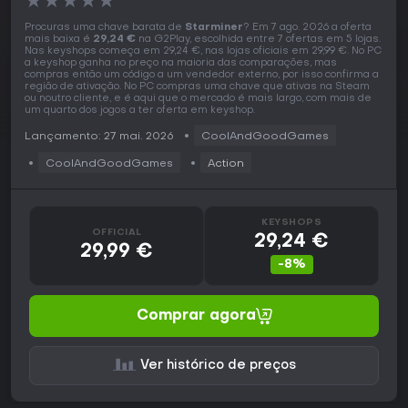
★
★
★
★
★
Procuras uma chave barata de
Starminer
? Em 7 ago. 2026 a oferta
mais baixa é
29,24 €
na G2Play, escolhida entre 7 ofertas em 5 lojas.
Nas keyshops começa em 29,24 €, nas lojas oficiais em 29,99 €. No PC
a keyshop ganha no preço na maioria das comparações, mas
compras então um código a um vendedor externo, por isso confirma a
região de ativação. No PC compras uma chave que ativas na Steam
ou noutro cliente, e é aqui que o mercado é mais largo, com mais de
um quarto dos jogos a ter oferta em keyshop.
Lançamento: 27 mai. 2026
CoolAndGoodGames
CoolAndGoodGames
Action
KEYSHOPS
OFFICIAL
29,24 €
29,99 €
-8%
Comprar agora
Ver histórico de preços