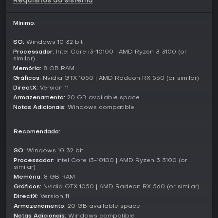
Requisitos do sistema
recursos. Já o modo Sandbox de construção de naves
permite criações livres, sem pressões externas, priorizando
experimentos com módulos e designs.
Mínimo:
Principais Recursos e Mecânicas
SO:
Windows 10 32 bit
As mecânicas giram em torno da construção modular, onde
Processador:
Intel Core i3-10100 | AMD Ryzen 3 3100 (or
cada peça impacta o desempenho no espaço. Sistemas
similar)
econômicos conectam ao comércio de materiais
Memória:
8 GB RAM
minerados, enquanto a exploração revela setores repletos
Gráficos:
Nvidia GTX 1050 | AMD Radeon RX 560 (or similar)
de recursos. Encontros alienígenas introduzem defesa, sem
DirectX:
Version 11
facções confirmadas, mas com foco claro em combates
Armazenamento:
20 GB available space
PvE. O jogo prioriza singleplayer, sem menção a multiplayer
Notas Adicionais:
Windows compatible
nos detalhes disponíveis.
Atualizações adiaram o lançamento para maio de 2026,
Recomendado:
gerando expectativa com betas que demonstram sistemas
de mineração e combate.
SO:
Windows 10 32 bit
Vale a Pena Jogar?
Processador:
Intel Core i3-10100 | AMD Ryzen 3 3100 (or
similar)
Para fãs de estratégia e simulação espacial, Starminer
Memória:
8 GB RAM
entrega uma mistura envolvente de construção, coleta de
Gráficos:
Nvidia GTX 1050 | AMD Radeon RX 560 (or similar)
recursos e defesa em um universo imenso. Sua abordagem
DirectX:
Version 11
baseada em física e design modular atrai quem curte
Armazenamento:
20 GB available space
customização profunda e desafios táticos. Com
lançamento previsto para maio de 2026 e repercussão
Notas Adicionais:
Windows compatible