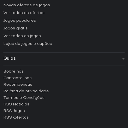
Novas ofertas de jogos
Ver todas as ofertas
Jogos populares
Jogos grátis
Ver todos os jogos
Lojas de jogos e cupões
Guias
FAQ
Sobre nós
Guias e tutoriais
Contacte-nos
Como ativar uma CD Key Steam?
Recompensas
Como ativar uma CD Key Epic Games?
Política de privacidade
Termos e Condições
Como ativar uma CD Key GOG?
RSS Noticias
Como ativar uma CD Key Ubisoft Connect?
RSS Jogos
Como ativar uma CD Key EA App?
RSS Ofertas
Como ativar uma CD Key Battle.net?