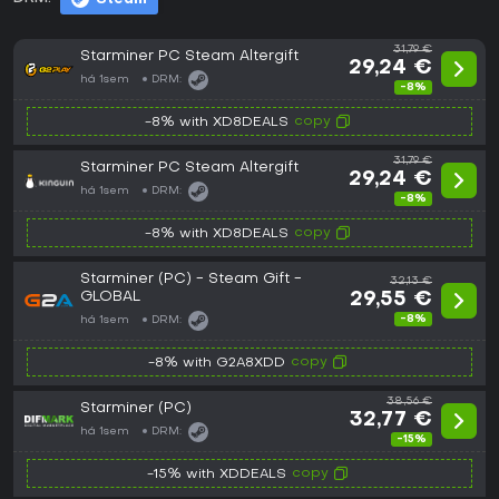
31,79 €
Starminer PC Steam Altergift
29,24 €
há 1sem
DRM:
-8%
copy
-8% with XD8DEALS
31,79 €
Starminer PC Steam Altergift
29,24 €
há 1sem
DRM:
-8%
copy
-8% with XD8DEALS
Starminer (PC) - Steam Gift -
32,13 €
GLOBAL
29,55 €
-8%
há 1sem
DRM:
copy
-8% with G2A8XDD
38,56 €
Starminer (PC)
32,77 €
há 1sem
DRM:
-15%
copy
-15% with XDDEALS