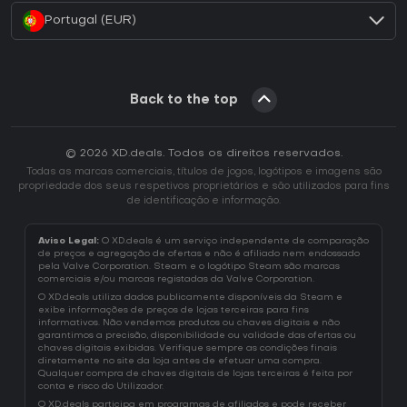
Portugal (EUR)
Back to the top
© 2026 XD.deals. Todos os direitos reservados.
Todas as marcas comerciais, títulos de jogos, logótipos e imagens são
propriedade dos seus respetivos proprietários e são utilizados para fins
de identificação e informação.
Aviso Legal:
O XD.deals é um serviço independente de comparação
de preços e agregação de ofertas e não é afiliado nem endossado
pela Valve Corporation. Steam e o logótipo Steam são marcas
comerciais e/ou marcas registadas da Valve Corporation.
O XD.deals utiliza dados publicamente disponíveis da Steam e
exibe informações de preços de lojas terceiras para fins
informativos. Não vendemos produtos ou chaves digitais e não
garantimos a precisão, disponibilidade ou validade das ofertas ou
chaves digitais exibidas. Verifique sempre as condições finais
diretamente no site da loja antes de efetuar uma compra.
Qualquer compra de chaves digitais de lojas terceiras é feita por
conta e risco do Utilizador.
O XD.deals participa em programas de afiliados e pode receber