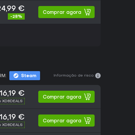
24,99 €
Comprar agora
-28%
Informação de risco:
RM:
Steam
16,19 €
Comprar agora
h XD8DEALS
16,19 €
Comprar agora
h XD8DEALS