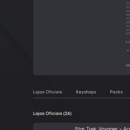
Pr
20
co
lo
mu
sa
av
cl
of
La
Me
Lojas Oficiais
Keyshops
Packs
Lojas Oficiais (26)
Star Trek: Voyager - A