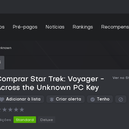
os
Pré-pagos
Notícias
Rankings
Recompens
Unknown
S
omprar Star Trek: Voyager -
Ver no 
Across the Unknown PC Key
Adicionar à lista
Criar alerta
Tenho
★
★
★
★
★
ições:
Standard
Deluxe