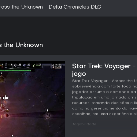
cross the Unknown - Delta Chronicles DLC
ss the Unknown
Star Trek: Voyager 
jogo
Star Trek: Voyager - Across the
sobrevivência com forte foco n
jogador assume o comando da da
tripulação em uma jornada arri
recursos, tomando decisões e li
combina gerenciamento da nav
escolhas, em uma experiência si
Jogabilidade
O ciclo principal gira em torn