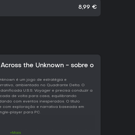
8,99 €
- Across the Unknown - sobre o
 Unknown é um jogo de estratégia e
arrativo, ambientado no Quadrante Delta. O
nificada U.S.S. Voyager e precisa conduzir a
scada de volta para casa, equilibrando
dando com eventos inesperados. O título
e com exploração e narrativa baseada em
ngle-player para PC.
o da recuperação e aprimoramento da nave após
+Mais