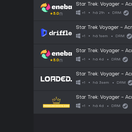
Star Trek: Voyager - A
EUROPE
há 21h
+1
DRM:
★
5.0
(1)
Star Trek Voyager - Ac
Steam - Digital Key
há 1sem
+1
DRM:
Star Trek: Voyager - A
ROW
há 4d
+1
DRM:
★
5.0
(1)
Star Trek: Voyager - A
há 3sem
+1
DRM:
Star Trek: Voyager - A
Steam CD Key - GLOB
há 4d
+1
DRM: