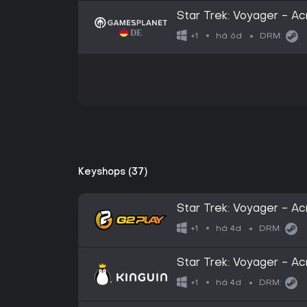
Star Trek: Voyager - A
há 6d
+1
DRM:
Keyshops (37)
Star Trek: Voyager - 
Key
há 4d
+1
DRM:
Star Trek: Voyager - 
Key
há 4d
+1
DRM: