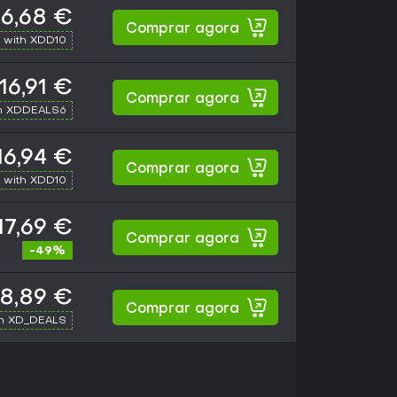
16,68 €
Comprar agora
 with XDD10
16,91 €
Comprar agora
h XDDEALS6
16,94 €
Comprar agora
 with XDD10
17,69 €
Comprar agora
-49%
18,89 €
Comprar agora
th XD_DEALS