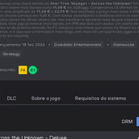
ocuras uma chave barata de
Star Trek: Voyager - Across the Unknown
? Em 
26 a chave mais barata custa
11,68 €
na JoyBuggy. Comparamos 63 ofertas de 2
m uma amplitude de
11,68 €
a
62,99 €
. Nas keyshops o preço mais baixo é 16,1
jas oficiais começa em 11,68 €. Com tantos vendedores a distância entre os ex
itas vezes de várias vezes, por isso escolher a loja pesa mais do que esperar
ldos. Este jogo já esteve mais barato, em 91% dos dias com dados. Um alerta de
isa-te da próxima descida. No PC compras uma chave que ativas na Steam ou n
iente, e é aqui que o mercado é mais largo, com mais de um quarto dos jogos a t
erta em keyshop.
nçamento: 18 fev. 2026
Daedalic Entertainment
Gamexcite
Strategy
tacritic:
74
8.1
DLC
Sobre o jogo
Requisitos do sistema
DRM:
cross the Unknown - Deluxe