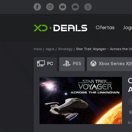
Ofertas
Jog
Início
Jogos
Strategy
Star Trek: Voyager - Across the 
PC
PS5
Xbox Series X|
C
Ed