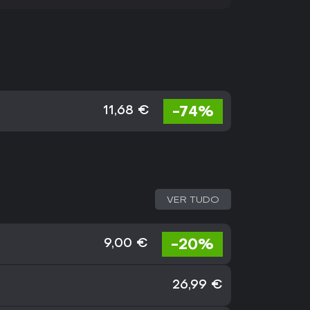
-74%
11,68 €
VER TUDO
-20%
9,00 €
26,99 €