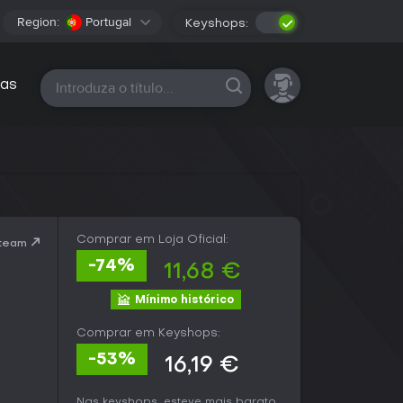
Region:
Portugal
Keyshops:
Todas as plataformas
as
Comprar em Loja Oficial:
Steam
-74%
11,68 €
Mínimo histórico
Comprar em Keyshops:
-53%
16,19 €
Nas keyshops, esteve mais barato