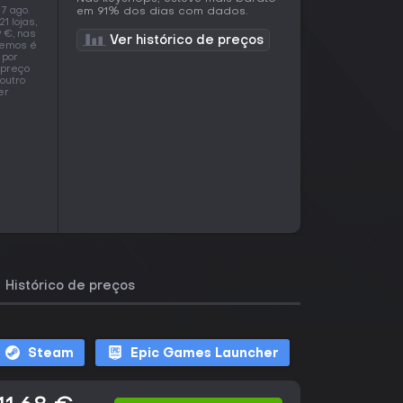
7 ago.
em 91% dos dias com dados.
1 lojas,
9 €, nas
Ver histórico de preços
tremos é
 por
 preço
outro
er
Histórico de preços
Steam
Epic Games Launcher