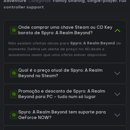
Adventure
. Categorias:
Family Sharing
,
Single-player
,
Full
controller support
.
Onde comprar uma chave Steam ou CD Key
Q
barata de Spyro: A Realm Beyond?
Não existem ofertas ativas para
Spyro: A Realm Beyond
de
momento. Defina um alerta de preço no XD.deals e
avisaremos assim que uma oferta estiver disponível.
Qual é o preço atual de Spyro: A Realm
Q
Beyond no Steam?
Promoção e desconto de Spyro: A Realm
Q
Beyond para PC - tudo num só lugar
Spyro: A Realm Beyond tem suporte para
Q
GeForce NOW?