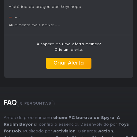
console e PC. Fãs da série que apreciam platforming e
Histórico de preços dos keyshops
exploração devem encontrar no voo verdadeiro de dragão
uma evolução interessante. Quem busca uma campanha
-
-
-
single-player focada, com mecânicas aéreas integradas,
terá o caminho mais direto para aproveitar a experiência.
Atualmente mais baixo:
-
-
Os primeiros anúncios reforçam a intenção da
desenvolvedora de priorizar a liberdade de movimento e
interação com o mundo, sem outros recursos confirmados
À espera de uma oferta melhor?
até o momento.
Crie um alerta.
Criar Alerta
FAQ
8 PERGUNTAS
Antes de procurar uma
chave PC barata de Spyro: A
Realm Beyond
, confira o essencial. Desenvolvido por
Toys
for Bob
. Publicado por
Activision
. Géneros:
Action
,