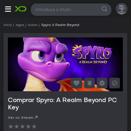
Todas
Início
Jogos
Action
Spyro: A Realm Beyond
Comprar Spyro: A Realm Beyond PC
Key
Ver no Steam
★
★
★
★
★