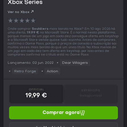
Xbox Series
Ver no Xbox
★
★
★
★
★
Onde comprar
Souldiers
mais barato na Xbox? Em 10 ago. 2026 há
uma oferta,
19,99 €
na Microsoft Store. É o normal nesta plataforma,
porque menos de um jogo em cada dez consegue oferta em keyshop
e a Microsoft Store vende quase tudo sozinha. Antes de comprares,
confirma o Game Pass, porque a preços de consola a subscrição sai
muitas vezes mais barata do que um único título. Na Xbox menos de
um jogo em cada dez tem oferta em keyshop, por isso antes de
comprares confirma se o título está no Game Pass.
Lançamento: 02 jun. 2022
Dear Villagers
Retro Forge
Action
OFFICIAL
KEYSHOPS
19,99 €
Indisponível
Comprar agora