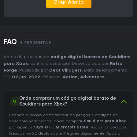
Criar Alerta
duração e as opções de replay justificam o investimento de
tempo.
FAQ
8 PERGUNTAS
Antes de procurar um
código digital barato de Souldiers
para Xbox
, confira o essencial. Desenvolvido por
Retro
Forge
. Publicado por
Dear Villagers
. Data de lançamento
PC:
02 jun. 2022
. Géneros:
Action
,
Adventure
.
Onde comprar um código digital barato de
Q
Souldiers para Xbox?
Usando o nosso comparador de preços e códigos de
desconto verificados, pode comprar
Souldiers para Xbox
por apenas
19,99 €
na
Microsoft Store
. Todos os códigos
listados no XD.deals são entregues digitalmente. Após a