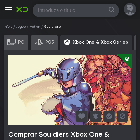
Todas
Início
Jogos
Action
Souldiers
PC
PS5
Xbox One & Xbox Series
Comprar Souldiers Xbox One &