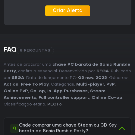
Criar Alerta
FAQ
8 PERGUNTAS
Antes de procurar uma
chave PC barata de Sonic Rumble
Party
, confira o essencial. Desenvolvido por
SEGA
. Publicado
por
SEGA
. Data de lançamento PC:
05 nov. 2025
. Géneros:
Action
,
Free To Play
. Categorias:
Multi-player
,
PvP
,
Online PvP
,
Co-op
,
In-App Purchases
,
Steam
Achievements
,
Full controller support
,
Online Co-op
.
Classificação etária:
PEGI 3
.
Onde comprar uma chave Steam ou CD Key
Q
barata de Sonic Rumble Party?