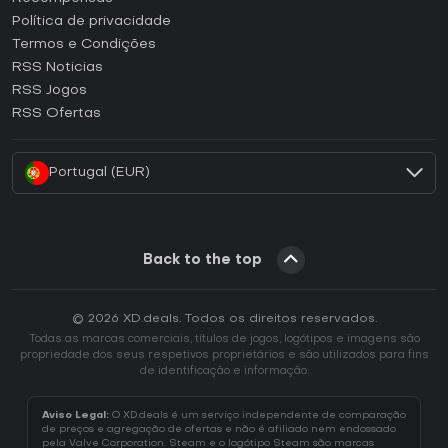
Como ativar uma CD Key Epic Games?
Política de privacidade
Termos e Condições
Como ativar uma CD Key GOG?
RSS Noticias
Como ativar uma CD Key Ubisoft Connect?
RSS Jogos
Como ativar uma CD Key EA App?
RSS Ofertas
Como ativar uma CD Key Battle.net?
Portugal (EUR)
Back to the top
© 2026 XD.deals. Todos os direitos reservados.
Todas as marcas comerciais, títulos de jogos, logótipos e imagens são
propriedade dos seus respetivos proprietários e são utilizados para fins
de identificação e informação.
Aviso Legal:
O XD.deals é um serviço independente de comparação
de preços e agregação de ofertas e não é afiliado nem endossado
pela Valve Corporation. Steam e o logótipo Steam são marcas