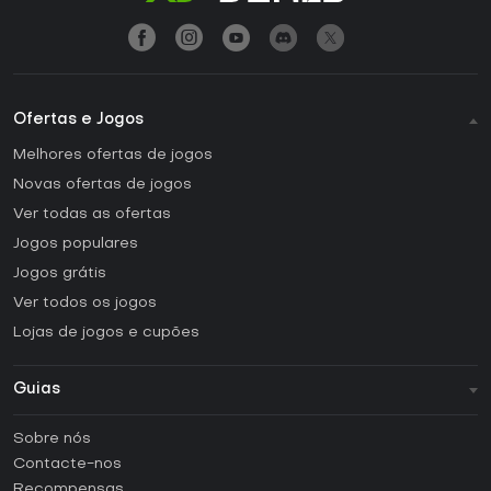
Ofertas e Jogos
Melhores ofertas de jogos
Novas ofertas de jogos
Ver todas as ofertas
Jogos populares
Jogos grátis
Ver todos os jogos
Lojas de jogos e cupões
Guias
FAQ
Sobre nós
Guias e tutoriais
Contacte-nos
Como ativar uma CD Key Steam?
Recompensas