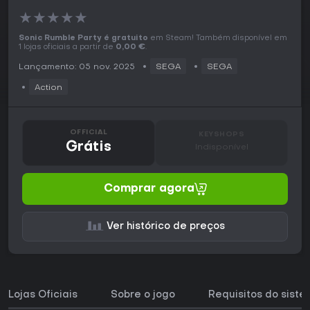
★
★
★
★
★
Sonic Rumble Party é gratuito
em Steam! Também disponível em
1 lojas oficiais a partir de
0,00 €
.
Lançamento: 05 nov. 2025
SEGA
SEGA
Action
OFFICIAL
KEYSHOPS
Grátis
Indisponível
Comprar agora
Ver histórico de preços
Lojas Oficiais
Sobre o jogo
Requisitos do sist