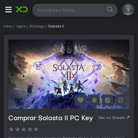
Todas
Início
Jogos
Strategy
Solasta II
Comprar Solasta II PC Key
Ver no Steam
★
★
★
★
★