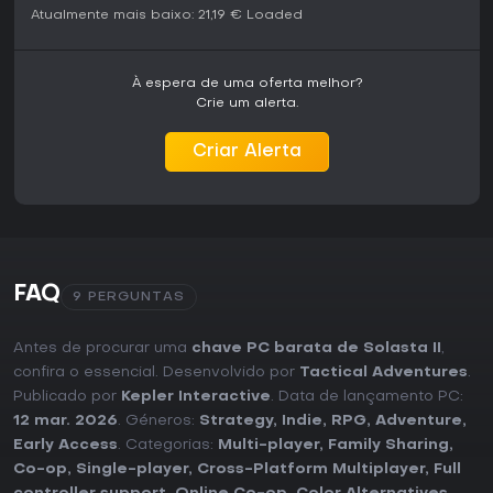
Atualmente mais baixo:
21,19 €
Loaded
À espera de uma oferta melhor?
Crie um alerta.
Criar Alerta
FAQ
9 PERGUNTAS
Antes de procurar uma
chave PC barata de Solasta II
,
confira o essencial. Desenvolvido por
Tactical Adventures
.
Publicado por
Kepler Interactive
. Data de lançamento PC:
12 mar. 2026
. Géneros:
Strategy
,
Indie
,
RPG
,
Adventure
,
Early Access
. Categorias:
Multi-player
,
Family Sharing
,
Co-op
,
Single-player
,
Cross-Platform Multiplayer
,
Full