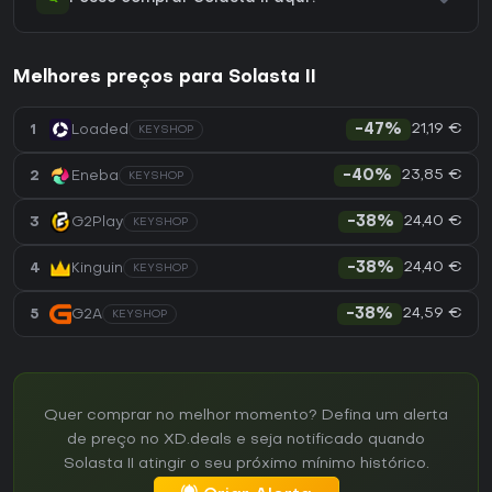
Melhores preços para Solasta II
21,19 €
1
Loaded
-47%
KEYSHOP
23,85 €
2
Eneba
-40%
KEYSHOP
24,40 €
3
G2Play
-38%
KEYSHOP
24,40 €
4
Kinguin
-38%
KEYSHOP
24,59 €
5
G2A
-38%
KEYSHOP
Quer comprar no melhor momento? Defina um alerta
de preço no XD.deals e seja notificado quando
Solasta II atingir o seu próximo mínimo histórico.