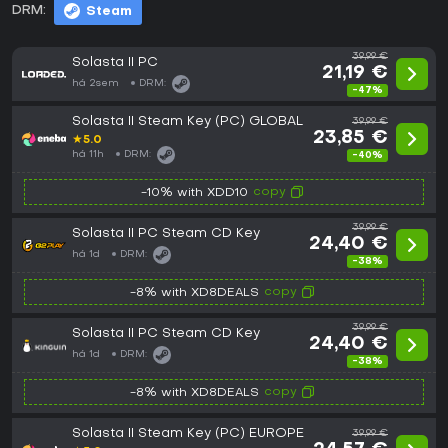
DRM:
Steam
39,99 €
Solasta II PC
21,19 €
há 2sem
DRM:
-47%
Solasta II Steam Key (PC) GLOBAL
39,99 €
23,85 €
★
5.0
há 11h
DRM:
-40%
copy
-10% with XDD10
39,99 €
Solasta II PC Steam CD Key
24,40 €
há 1d
DRM:
-38%
copy
-8% with XD8DEALS
39,99 €
Solasta II PC Steam CD Key
24,40 €
há 1d
DRM:
-38%
copy
-8% with XD8DEALS
Solasta II Steam Key (PC) EUROPE
39,99 €