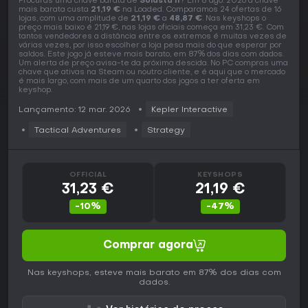
Procuras uma chave barata de
Solasta II
? Em 8 ago. 2026 a chave
mais barata custa
21,19 €
na Loaded. Comparamos 24 ofertas de 16
lojas, com uma amplitude de
21,19 €
a
48,87 €
. Nas keyshops o
preço mais baixo é 21,19 €, nas lojas oficiais começa em 31,23 €. Com
tantos vendedores a distância entre os extremos é muitas vezes de
várias vezes, por isso escolher a loja pesa mais do que esperar por
saldos. Este jogo já esteve mais barato, em 87% dos dias com dados.
Um alerta de preço avisa-te da próxima descida. No PC compras uma
chave que ativas na Steam ou noutro cliente, e é aqui que o mercado
é mais largo, com mais de um quarto dos jogos a ter oferta em
keyshop.
Lançamento: 12 mar. 2026
Kepler Interactive
Tactical Adventures
Strategy
OFFICIAL
KEYSHOPS
31,23 €
21,19 €
-10%
-47%
Comprar agora
Nas keyshops, esteve mais barato em 87% dos dias com
dados.