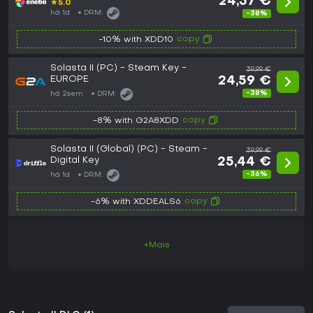
24,57 €
★
5.0
há 1d
DRM:
-38%
copy
-10% with XDD10
Solasta II (PC) - Steam Key -
39,99 €
EUROPE
24,59 €
-38%
há 2sem
DRM:
copy
-8% with G2A8XDD
Solasta II (Global) (PC) - Steam -
39,99 €
Digital Key
25,44 €
-36%
há 1d
DRM:
copy
-6% with XDDEALS6
+Mais