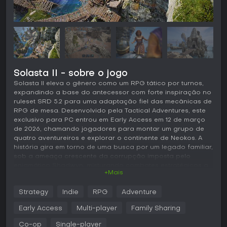
Solasta II - sobre o jogo
Solasta II eleva o gênero como um RPG tático por turnos,
expandindo a base do antecessor com forte inspiração no
ruleset SRD 5.2 para uma adaptação fiel das mecânicas de
RPG de mesa. Desenvolvido pela Tactical Adventures, este
exclusivo para PC entrou em Early Access em 12 de março
de 2026, chamando jogadores para montar um grupo de
quatro aventureiros e explorar o continente de Neokos. A
história gira em torno de uma busca por um legado familiar,
sob a ameaça crescente da corrupção imposta pelo
enigmático Shadwyn, misturando combates estratégicos a
+Mais
uma exploração aberta em um mundo onde escolhas do
jogador moldam o caminho e rolagens de dados definem
Strategy
Indie
RPG
Adventure
os resultados.
Early Access
Multi-player
Family Sharing
Jogabilidade
Em Solasta II, o ciclo principal envolve montar e gerenciar
Co-op
Single-player