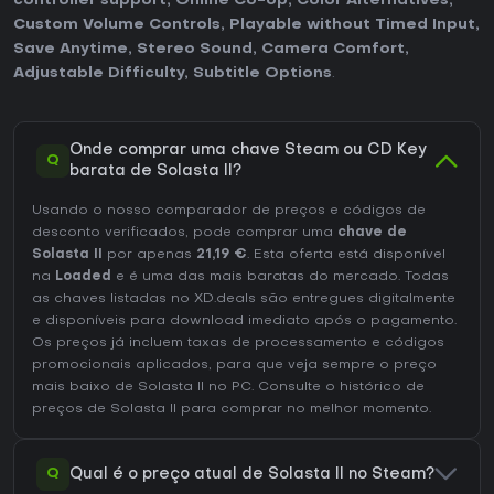
controller support
,
Online Co-op
,
Color Alternatives
,
Custom Volume Controls
,
Playable without Timed Input
,
Save Anytime
,
Stereo Sound
,
Camera Comfort
,
Adjustable Difficulty
,
Subtitle Options
.
Onde comprar uma chave Steam ou CD Key
Q
barata de Solasta II?
Usando o nosso comparador de preços e códigos de
desconto verificados, pode comprar uma
chave de
Solasta II
por apenas
21,19 €
. Esta oferta está disponível
na
Loaded
e é uma das mais baratas do mercado. Todas
as chaves listadas no XD.deals são entregues digitalmente
e disponíveis para download imediato após o pagamento.
Os preços já incluem taxas de processamento e códigos
promocionais aplicados, para que veja sempre o preço
mais baixo de Solasta II no
PC
. Consulte o
histórico de
preços de Solasta II
para comprar no melhor momento.
Q
Qual é o preço atual de Solasta II no Steam?