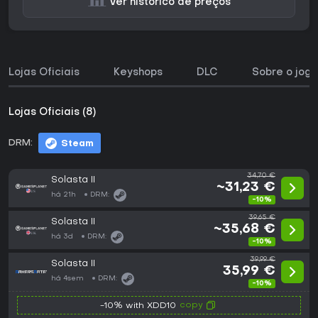
Ver histórico de preços
Lojas Oficiais
Keyshops
DLC
Sobre o jogo
Lojas Oficiais (8)
DRM:
Steam
34,70 €
Solasta II
~31,23 €
há 21h
DRM:
-10%
39,65 €
Solasta II
~35,68 €
há 3d
DRM:
-10%
39,99 €
Solasta II
35,99 €
há 4sem
DRM:
-10%
copy
-10% with XDD10