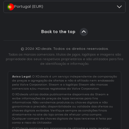
Portugal (EUR)
Back to the top
© 2026 XD.deals. Todos os direitos reservados.
Todas as marcas comerciais, títulos de jogos, logótipos e imagens são
propriedade dos seus respetivos proprietários e são utilizados para fins
de identificação e informação.
Aviso Legal:
O XD.deals é um serviço independente de comparação
de preços e agregação de ofertas e não é afiliado nem endossado
pela Valve Corporation. Steam e o logótipo Steam são marcas
comerciais e/ou marcas registadas da Valve Corporation.
O XD.deals utiliza dados publicamente disponíveis da Steam e
exibe informações de preços de lojas terceiras para fins
informativos. Não vendemos produtos ou chaves digitais e não
garantimos a precisão, disponibilidade ou validade das ofertas ou
chaves digitais exibidas. Verifique sempre as condições finais
diretamente no site da loja antes de efetuar uma compra.
Qualquer compra de chaves digitais de lojas terceiras é feita por
conta e risco do Utilizador.
O XD.deals participa em programas de afiliados e pode receber