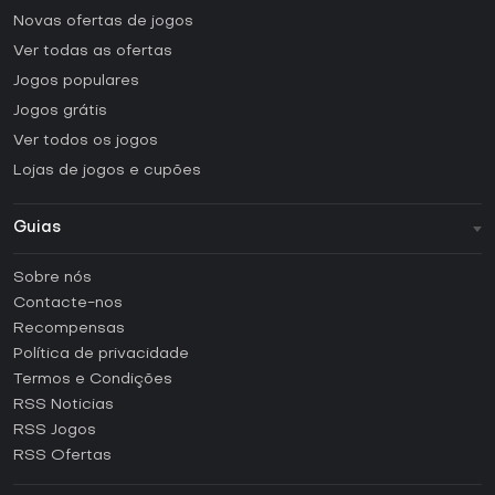
Novas ofertas de jogos
Ver todas as ofertas
Jogos populares
Jogos grátis
Ver todos os jogos
Lojas de jogos e cupões
Guias
FAQ
Sobre nós
Guias e tutoriais
Contacte-nos
Como ativar uma CD Key Steam?
Recompensas
Como ativar uma CD Key Epic Games?
Política de privacidade
Termos e Condições
Como ativar uma CD Key GOG?
RSS Noticias
Como ativar uma CD Key Ubisoft Connect?
RSS Jogos
Como ativar uma CD Key EA App?
RSS Ofertas
Como ativar uma CD Key Battle.net?