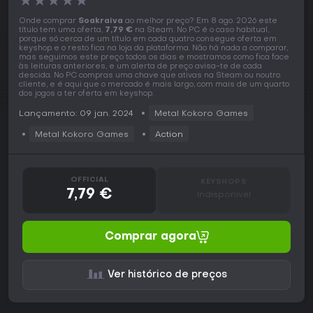
★
★
★
★
★
Onde comprar
Soakraiva
ao melhor preço? Em 8 ago. 2026 este
título tem uma oferta,
7,79 €
na Steam. No PC é o caso habitual,
porque só cerca de um título em cada quatro consegue oferta em
keyshop e o resto fica na loja da plataforma. Não há nada a comparar,
mas seguimos este preço todos os dias e mostramos como fica face
às leituras anteriores, e um alerta de preço avisa-te de cada
descida. No PC compras uma chave que ativas na Steam ou noutro
cliente, e é aqui que o mercado é mais largo, com mais de um quarto
dos jogos a ter oferta em keyshop.
Lançamento: 09 jan. 2024
Metal Kokoro Games
Metal Kokoro Games
Action
OFFICIAL
KEYSHOPS
7,79 €
Indisponível
Comprar agora
Ver histórico de preços